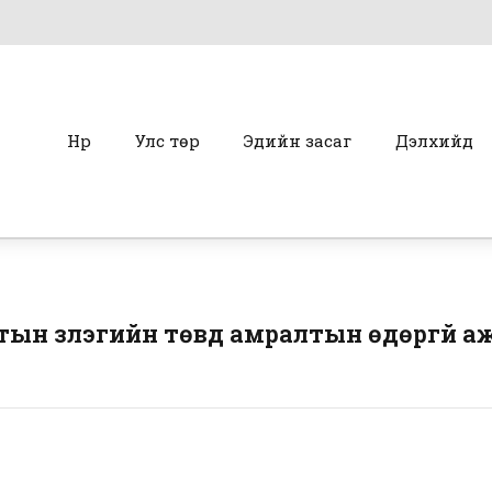
Нүүр
Улс төр
Эдийн засаг
Дэлхийд
н үзлэгийн төвүүд амралтын өдөргүй 