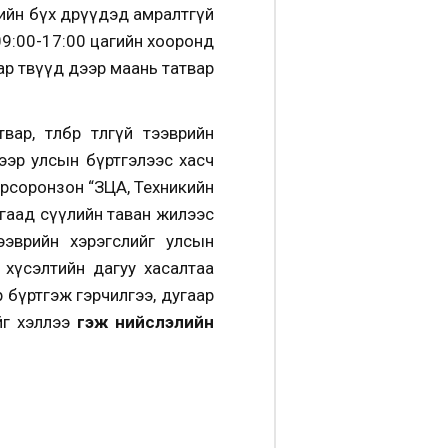
гийн бүх өдрүүдэд амралтгүй
09:00-17:00 цагийн хооронд
ар төвүүд дээр маань татвар
төлбөрөө төлөөгүй тээврийн
гээр улсын бүртгэлээс хасч
үрсоронзон “ЗЦА, Техникийн
ргаад сүүлийн таван жилээс
 тээврийн хэрэгслийг улсын
 хүсэлтийн дагуу хасалтаа
 бүртгэж гэрчилгээ, дугаар
ийг хэллээ
гэж нийслэлийн