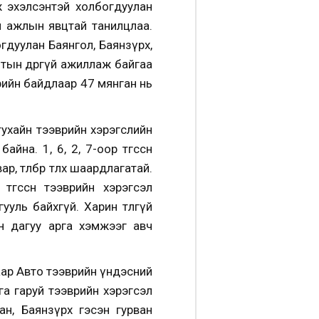
аж эхэлсэнтэй холбогдуулан
йн ажлын явцтай танилцлаа.
дуулан Баянгол, Баянзүрх,
тын өдөргүй ажиллаж байгаа
дрийн байдлаар 47 мянган нь
тухайн тээврийн хэрэгслийн
на. 1, 6, 2, 7-оор төгссөн
өлбөрөө төлөх шаардлагатай.
төгссөн тээврийн хэрэгсэл
ь байхгүй. Харин төлөөгүй
н дагуу арга хэмжээг авч
аар Авто тээврийн үндэсний
а гаруй тээврийн хэрэгсэл
ан, Баянзүрх гэсэн гурван