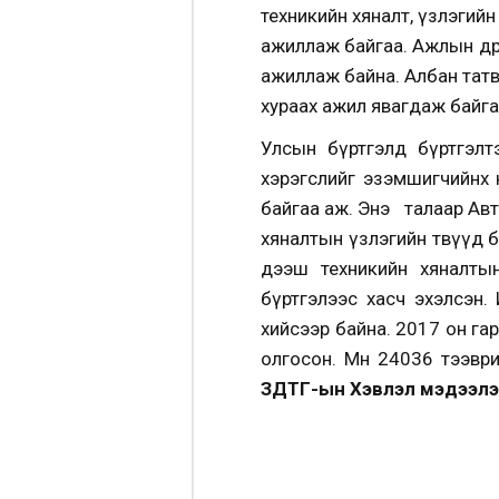
техникийн хяналт, үзлэгийн
ажиллаж байгаа. Ажлын өдр
ажиллаж байна. Албан татва
хураах ажил явагдаж байга
Улсын бүртгэлд бүртгэлтэй
хэрэгслийг эзэмшигчийнх н
байгаа аж. Энэ талаар Авт
хяналтын үзлэгийн төвүүд 
дээш техникийн хяналтын ү
бүртгэлээс хасч эхэлсэн.
хийсээр байна. 2017 он га
олгосон. Мөн 24036 тээври
ЗДТГ-ын Хэвлэл мэдээлэл