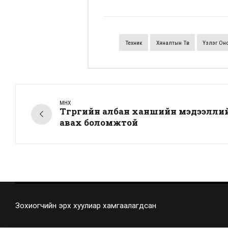
Техник
Хяналтын Төв
Үзлэг Он
ӨМНӨХ
Төгрөгийн албан ханшийн мэдээлл
авах боломжтой
Зохиогчийн эрх хуулиар хамгаалагдсан