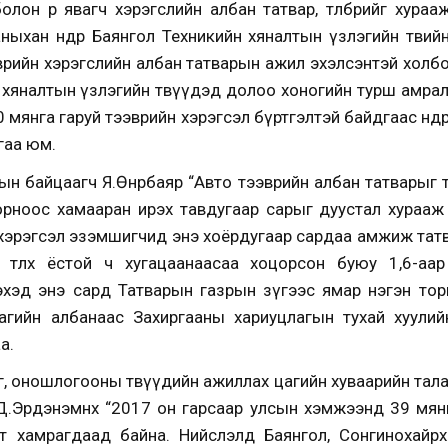
лон өөрөө явагч хэрэгслийн албан татвар, төлбөрийг хура
ыхан өнөөдөр Баянгол Техникийн хяналтын үзлэгийн төви
рийн хэрэгслийн албан татварын ажил эхэлсэнтэй холбог
хяналтын үзлэгийн төвүүдэд долоо хоногийн турш амрал
мянга гаруй тээврийн хэрэгсэл бүртгэлтэй байдгаас өнөө
гаа юм.
н байцаагч Я.Өнөрбаяр “Авто тээврийн албан татварыг 
ноос хамааран ирэх тавдугаар сарыг дуустал хурааж бай
эрэгсэл эзэмшигчид энэ хоёрдугаар сардаа амжиж татвар, т
төлөх ёстой ч хугацаанаасаа хоцорсон буюу 1,6-аар 
эд энэ сард Татварын газрын зүгээс ямар нэгэн торгуул
гийн албанаас Захиргааны хариуцлагын тухай хуулий
а.
г, оношлогооны төвүүдийн ажиллах цагийн хуваарийн тал
 Д.Эрдэнэмөнх “2017 он гарсаар улсын хэмжээнд 39 мянг
т хамрагдаад байна. Нийслэлд Баянгол, Сонгинохайрх