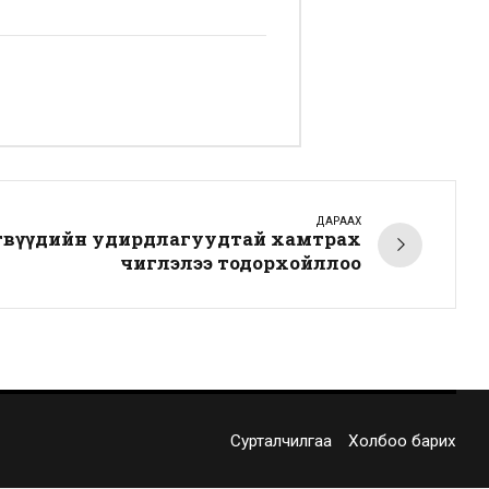
ДАРААХ
төвүүдийн удирдлагуудтай хамтрах
чиглэлээ тодорхойллоо
Сурталчилгаа
Холбоо барих