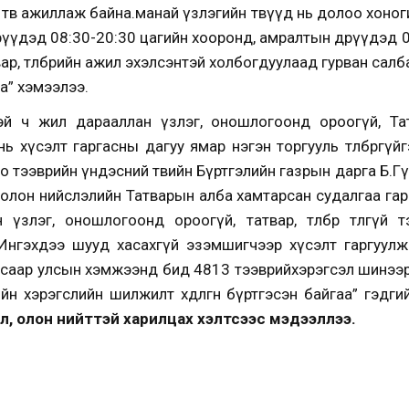
 төв ажиллаж байна.манай үзлэгийн төвүүд нь долоо хоно
үүдэд 08:30-20:30 цагийн хооронд, амралтын өдрүүдэд 
р, төлбөрийн ажил эхэлсэнтэй холбогдуулаад гурван салб
а” хэмээлээ.
 ч жил дарааллан үзлэг, оношлогоонд ороогүй, Татвар, 
ь хүсэлт гаргасны дагуу ямар нэгэн торгууль төлбөргүй
о тээврийн үндэсний төвийн Бүртгэлийн газрын дарга Б.Г
болон нийслэлийн Татварын алба хамтарсан судалгаа га
злэг, оношлогоонд ороогүй, татвар, төлбөрөө төлөөгүй
 Ингэхдээ шууд хасахгүй эзэмшигчээр хүсэлт гаргуулж
рсаар улсын хэмжээнд бид 4813 тээврийхэрэгсэл шинээр
йн хэрэгслийн шилжилт хөдөлгөөн бүртгэсэн байгаа” гэдг
, олон нийттэй харилцах хэлтсээс мэдээллээ.