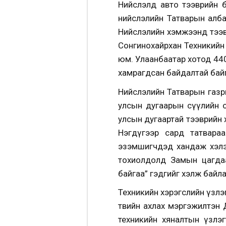
Нийслэлд авто тээврийн бо
нийслэлийн Татварын албан
Нийслэлийн хэмжээнд тээв
Сонгинохайрхан Техникийн 
юм. Улаанбаатар хотод 440 
хамрагдсан байдалтай бай
Нийслэлийн Татварын газры
улсын дугаарын сүүлийн ор
улсын дугаартай тээврийн х
Нэгдүгээр сард татвараа 
эзэмшигчдэд хандаж хэлэх
тохиолдолд Замын цагдаа
байгаа” гэдгийг хэлж байла
Техникийн хэрэгслийн үзлэ
төвийн ахлах мэргэжилтэн
техникийн хяналтын үзлэг