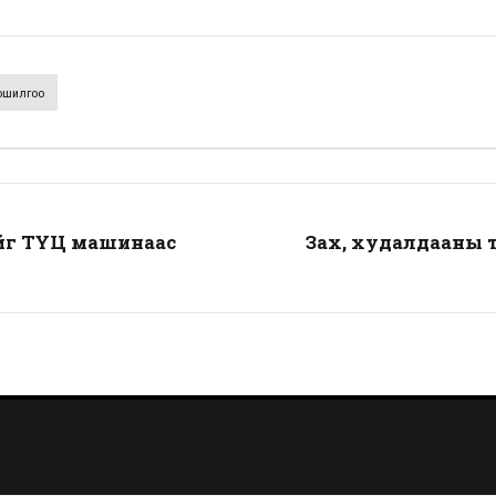
ошилгоо
ийг ТҮЦ машинаас
Зах, худалдааны 