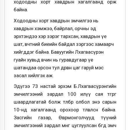
ходоодны хорт хавдрын хагалгаанд орж
байна.
Ходоодны хорт хавдрын эмчилгээ нь
хавдрын хэмжээ, байрлал, орчны эд
эрхтэндээ хэр зэрэг тархсан, хавдрын үе
шат, өвчтөний биеийн байдал зэргээс хамаарч
хийгддэг байна. Бавуугийн Лхагвасүрэн
гуайн хувьд өвчин нь гуравдугаар үе
шатандаа орсон тул дөрвөн цаг гаруй мэс
засал хийлгэх аж.
Эдүгээ 73 настай эрхэм Б.Лхагвасүрэнгийн
эмчилгээний зардал 100 илүү сая төгрөг
шаардлагатай болж төлбөрөө олбол энэ сарын
10-нд хагалгаанд орохоор төлөвлөсөн байна.
Засгийн газар, Өвөрмонголчууд түүний
эмчилгээний зардал мөнгө цуглуулсан бөгөөд эмч