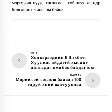
мэргэжилтнүүд хагалгааг хойшлуулж өнөөдөр
болгосон нь энэ юм байна.
ӨМНӨХ
Хонхэрээдийн Б.Энхбат:
Хуулиас айдаггүй хүмүүсийг
айлгадаг хүмүүс бас байдаг юм
ДАРААХ
Мөрийтэй тоглож байсан 100
гаруй хүний саатууллаа