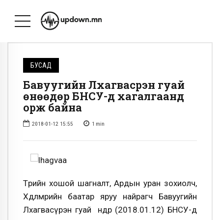
БУСАД
Бавуугийн Лхагвасүрэн гуай
өнөөдөр БНСУ-д хагалгаанд
орж байна
2018-01-12 15:55
1
min
Төрийн хошой шагналт, Ардын уран зохиолч,
Хөдөлмөрийн баатар яруу найрагч Бавуугийн
Лхагвасүрэн гуай өнөөдөр (2018.01.12) БНСУ-д