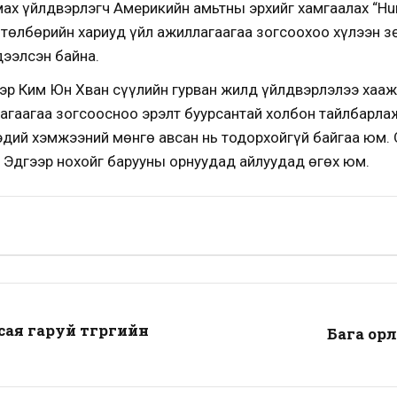
ах үйлдвэрлэгч Америкийн амьтны эрхийг хамгаалах “Huma
 төлбөрийн хариуд үйл ажиллагаагаа зогсоохоо хүлээн з
дээлсэн байна.
ээр Ким Юн Хван сүүлийн гурван жилд үйлдвэрлэлээ хааж
лагаагаа зогсоосноо эрэлт буурсантай холбон тайлбарла
эдий хэмжээний мөнгө авсан нь тодорхойгүй байгаа юм.
 Эдгээр нохойг барууны орнуудад айлуудад өгөх юм.
сая гаруй төгрөгийн
Бага ор