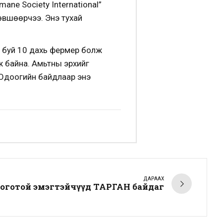
ne Society International”
өвшөөрчээ. Энэ тухай
 буй 10 дахь фермер болж
ж байна. Амьтны эрхийг
 Одоогийн байдлаар энэ
ДАРААХ
логотой эмэгтэйчүүд ТАРГАН байдаг