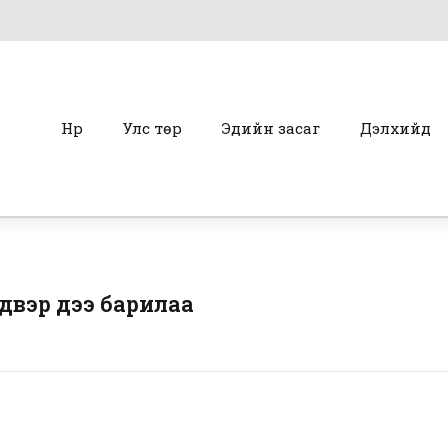
Нүүр
Улс төр
Эдийн засаг
Дэлхийд
вэр үүдээ барилаа