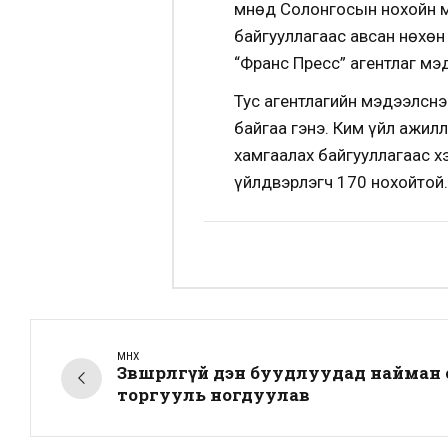
Өмнөд Солонгосын нохойн м
байгууллагаас авсан нөхөн
“Франс Пресс” агентлаг мэ
Тус агентлагийн мэдээлсн
байгаа гэнэ. Ким үйл ажил
хамгаалах байгууллагаас х
үйлдвэрлэгч 170 нохойтой.
ӨМНӨХ
Зөвшөөрөлгүй дэн буудлуудад найман 
торгууль ногдуулав