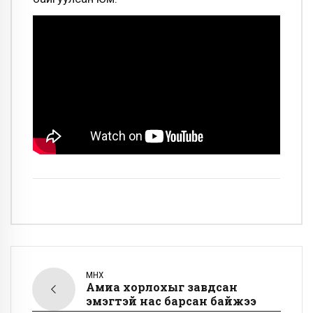
ӨМНӨХ
Амиа хорлохыг завдсан
эмэгтэй нас барсан байжээ