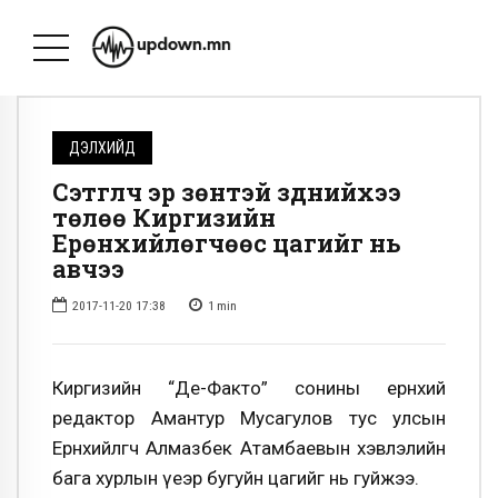
ДЭЛХИЙД
Сэтгүүлч эр зөнтэй зүүднийхээ
төлөө Киргизийн
Ерөнхийлөгчөөс цагийг нь
авчээ
2017-11-20 17:38
1
min
Киргизийн “Де-Факто” сонины ерөнхий
редактор Амантур Мусагулов тус улсын
Ерөнхийлөгч Алмазбек Атамбаевын хэвлэлийн
бага хурлын үеэр бугуйн цагийг нь гуйжээ.