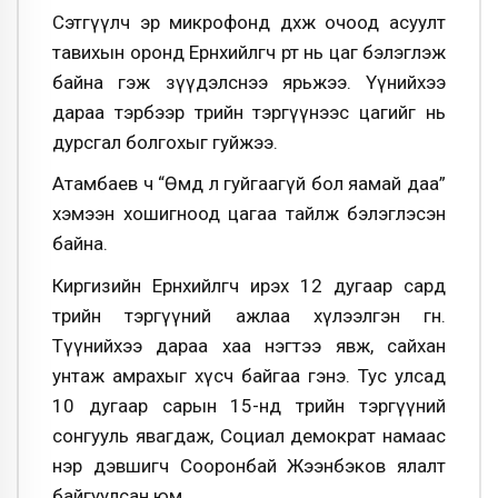
Сэтгүүлч эр микрофонд дөхөж очоод асуулт
тавихын оронд Ерөнхийлөгч өөрт нь цаг бэлэглэж
байна гэж зүүдэлснээ ярьжээ. Үүнийхээ
дараа тэрбээр төрийн тэргүүнээс цагийг нь
дурсгал болгохыг гуйжээ.
Атамбаев ч “Өмд л гуйгаагүй бол яамай даа”
хэмээн хошигноод цагаа тайлж бэлэглэсэн
байна.
Киргизийн Ерөнхийлөгч ирэх 12 дугаар сард
төрийн тэргүүний ажлаа хүлээлгэн өгнө.
Түүнийхээ дараа хаа нэгтээ явж, сайхан
унтаж амрахыг хүсч байгаа гэнэ. Тус улсад
10 дугаар сарын 15-нд төрийн тэргүүний
сонгууль явагдаж, Социал демократ намаас
нэр дэвшигч Сооронбай Жээнбэков ялалт
байгуулсан юм.