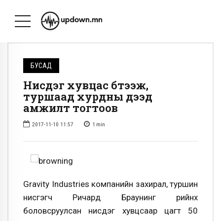
БУСАД
Нисдэг хувцас бүтээж,
туршаад хурдны дээд
амжилт тогтоов
2017-11-10 11:57
1
min
Gravity Industries компанийн захирал, туршин
нисгэгч Ричард Браунинг өөрийнхөө
боловсруулсан нисдэг хувцсаар цагт 50