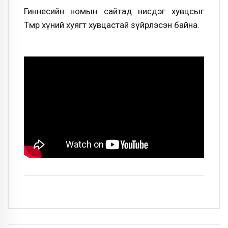
Гиннесийн номын сайтад нисдэг хувцсыг
Төмөр хүний хуягт хувцастай зүйрлэсэн байна.