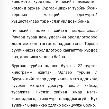
километр хурдалж, Гиннесийн амжилтын
номонд оржээ. Зургаан ширхэг турбин бүхий
керосин түлхэцийн хөдөлгүүртэй
хувцастайгаар тэр нислэг үйлдсэн байна.
Гиннесийн номын сайтад мэдээлснээр
Ричард гурав дахь удаагийн оролдлогоороо
дээд амжилт тогтоож чадсан гэнэ. Тэрээр
сүүлчийнхээ оролдлогоор хангалттай хурдаа
авч, доошилж чадсан байна.
Зургаан турбин нь нэг бүр нь 22 хүртэл
килограмм жинтэй. Эдгээр турбин л
Браунингийг агаар дээр хэдэн метр өндөрт хөөрж,
нуурын мандал дээгүүр нислэг хийхэд
тусалжээ. Нислэг хийхэд ямар нэгэн
жолоодлого, гишгүүр шаардлагагүй. Бүх
зүйлийг биеийнхээ хөдөлгөөнөөр зохицуулж болно.