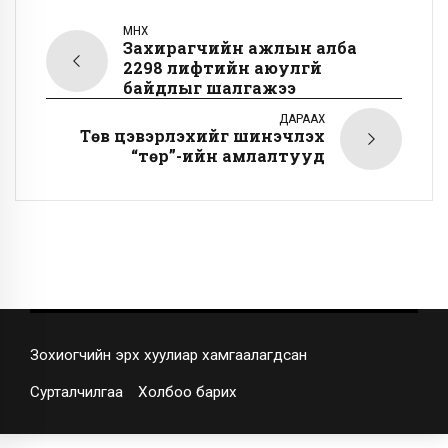
ӨМНӨХ
Захирагчийн ажлын алба
2298 лифтийн аюулгүй
байдлыг шалгажээ
ДАРААХ
Төв цэвэрлэхийг шинэчлэх
“төр”-ийн амлалтууд
Зохиогчийн эрх хуулиар хамгаалагдсан
Сурталчилгаа
Холбоо барих