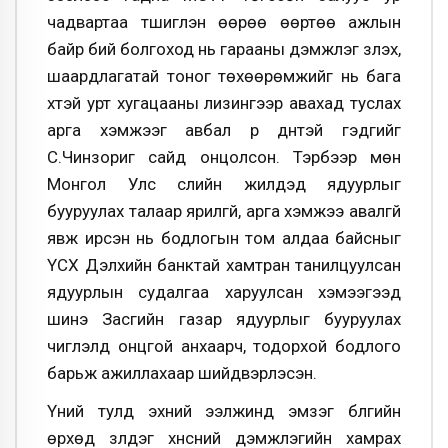
чадвартаа түшиглэн өөрөө өөртөө ажлын
байр бий болгоход нь гарааны дэмжлэг үзүүлэх,
шаардлагатай тоног төхөөрөмжийг нь бага
хүүтэй урт хугацааны лизингээр авахад туслах
арга хэмжээг авбал үр дүнтэй гэдгийг
С.Чинзориг сайд онцолсон. Тэрбээр мөн
Монгол Улс сүүлийн жилүүдэд ядуурлыг
бууруулах талаар ярилгүй, арга хэмжээ авалгүй
явж ирсэн нь бодлогын том алдаа байсныг
ҮСХ Дэлхийн банктай хамтран танилцуулсан
ядуурлын судалгаа харуулсан хэмээгээд
шинэ Засгийн газар ядуурлыг бууруулах
чиглэлд онцгой анхаарч, тодорхой бодлого
барьж ажиллахаар шийдвэрлэсэн.
Үүний тулд эхний ээлжинд эмзэг бүлгийн
өрхөд үзүүлдэг хүнсний дэмжлэгийн хамрах