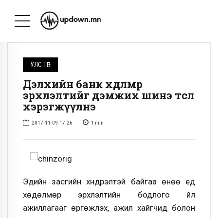
УЛС ТӨР
Дэлхийн банк хөдөлмөр
эрхлэлтийг дэмжих шинэ төсөл
хэрэгжүүлнэ
2017-11-09 17:26
1
min
Эдийн засгийн хүндрэлтэй байгаа өнөө үед
хөдөлмөр эрхлэлтийн бодлого үйл
ажиллагааг өргөжүүлэх, ажил хайгчид болон