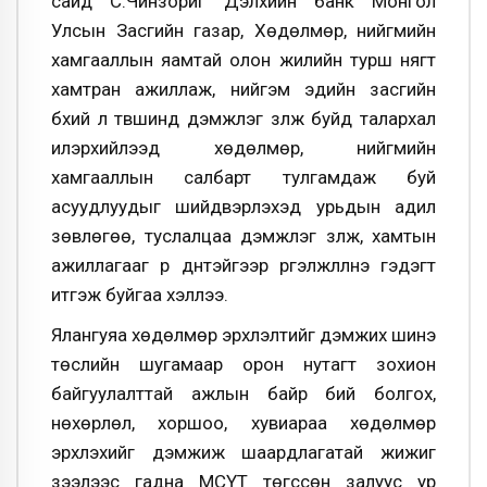
сайд С.Чинзориг Дэлхийн банк Монгол
Улсын Засгийн газар, Хөдөлмөр, нийгмийн
хамгааллын яамтай олон жилийн турш нягт
хамтран ажиллаж, нийгэм эдийн засгийн
бүхий л түвшинд дэмжлэг үзүүлж буйд талархал
илэрхийлээд хөдөлмөр, нийгмийн
хамгааллын салбарт тулгамдаж буй
асуудлуудыг шийдвэрлэхэд урьдын адил
зөвлөгөө, туслалцаа дэмжлэг үзүүлж, хамтын
ажиллагааг үр дүнтэйгээр үргэлжлүүлнэ гэдэгт
итгэж буйгаа хэллээ.
Ялангуяа хөдөлмөр эрхлэлтийг дэмжих шинэ
төслийн шугамаар орон нутагт зохион
байгуулалттай ажлын байр бий болгох,
нөхөрлөл, хоршоо, хувиараа хөдөлмөр
эрхлэхийг дэмжиж шаардлагатай жижиг
зээлээс гадна МСҮТ төгссөн залуус ур