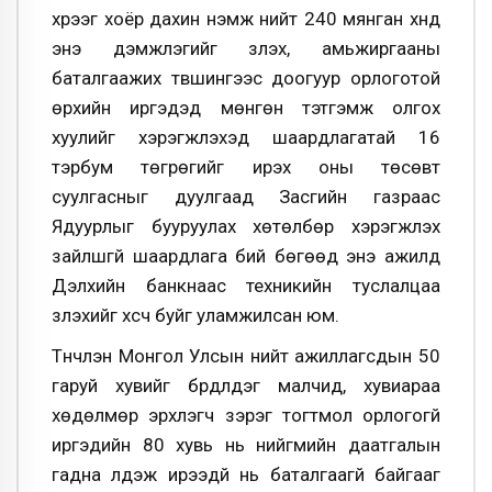
хүрээг хоёр дахин нэмж нийт 240 мянган хүнд
энэ дэмжлэгийг үзүүлэх, амьжиргааны
баталгаажих түвшингээс доогуур орлоготой
өрхийн иргэдэд мөнгөн тэтгэмж олгох
хуулийг хэрэгжүүлэхэд шаардлагатай 16
тэрбум төгрөгийг ирэх оны төсөвт
суулгасныг дуулгаад Засгийн газраас
Ядуурлыг бууруулах хөтөлбөр хэрэгжүүлэх
зайлшгүй шаардлага бий бөгөөд энэ ажилд
Дэлхийн банкнаас техникийн туслалцаа
үзүүлэхийг хүсч буйг уламжилсан юм.
Түүнчлэн Монгол Улсын нийт ажиллагсдын 50
гаруй хувийг бүрдүүлдэг малчид, хувиараа
хөдөлмөр эрхлэгч зэрэг тогтмол орлогогүй
иргэдийн 80 хувь нь нийгмийн даатгалын
гадна үлдэж ирээдүй нь баталгаагүй байгааг