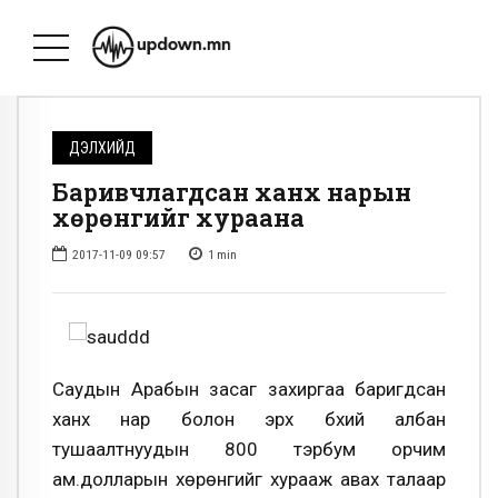
ДЭЛХИЙД
Баривчлагдсан ханхүү нарын
хөрөнгийг хураана
2017-11-09 09:57
1
min
Саудын Арабын засаг захиргаа баригдсан
ханхүү нар болон эрх бүхий албан
тушаалтнуудын 800 тэрбум орчим
ам.долларын хөрөнгийг хурааж авах талаар