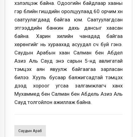
хэлэлцэж байна. Одоогийн байдлаар хааны
гэр бүлийн гишүүдийн оролцуулаад 60 орчим хүн
саатуулагдаад байгаа юм. Саатуулагдсан
этгээдүүдийн банкин дахь дансыг хаасан
байна. Харин хилийн чанадад байгаа
хөрөнгийг нь хураахад асуудал үүсч буй гэнэ.
Саудын Арабын хаан Салман бен Абдел
Азиз Аль Сауд энэ сарын 5-нд авлигатай
тэмцэх аян явуулж байгаагаа зарласан
билээ. Хууль бусаар баяжигсадтай тэмцэх
дээд хороог угсаа залгамжлагч ханхүү
Мухаммед бен Салман бен Абдель Азиз Аль
Сауд толгойлон ажиллаж байна.
Саудын Араб