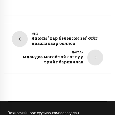
ӨМНӨХ
Японы "хар бэлэвсэн эм"-ийг
цаазлахаар боллоо
ДАРААХ
Өмдөндөө могойтой согтуу
эрийг баривчлав
Зохиогчийн эрх хуулиар хамгаалагдсан