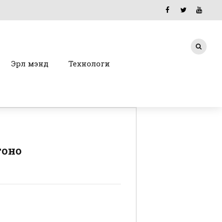
Эрүүл мэнд
Технологи
гоно