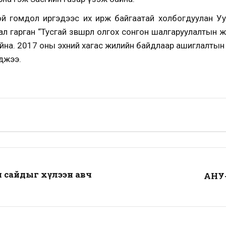
отой гомдол иргэдээс их ирж байгаатай холбогдуулан У
 гарган “Тусгай зөвшөөрөл олгох сонгон шалгаруулалтын 
йна. 2017 оны эхний хагас жилийн байдлаар ашиглалтын 
гджээ.
 сайдыг хүлээн авч
АНУ-