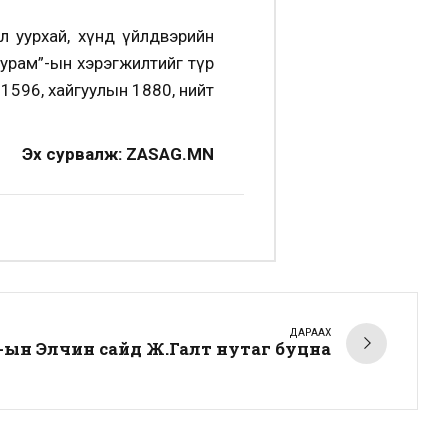
ул уурхай, хүнд үйлдвэрийн
журам”-ын хэрэгжилтийг түр
1596, хайгуулын 1880, нийт
Эх сурвалж: ZASAG.MN
ДАРААХ
ын Элчин сайд Ж.Галт нутаг буцна