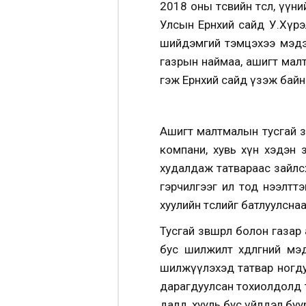
2018 оны төсвийн төсөл, үү
Улсын Ерөнхий сайд У.Хүрэ
шийдэмгий тэмцэхээ мэдэ
газрын наймаа, ашигт малт
гэж Ерөнхий сайд үзэж байн
Ашигт малтмалын тусгай зөвш
компани, хувь хүн хэдэн 
худалдаж татвараас зайлсхи
гэрчилгээг ил тод нээлтт
хуулийн төслийг батлуулснаар
Тусгай зөвшөөрөл болон га
бус шилжилт хөдөлгөөний м
шилжүүлэхэд татвар ногдуу
дарагдуулсан тохиолдолд тус
далд, хууль бус үйлдэл буу