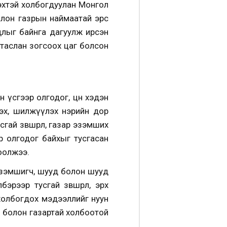
лцэхтэй холбогдуулан Монгол
болон газрын наймаатай эрс
лыг байнга дагуулж ирсэн
 таслан зогсоох цаг болсон
н үсгээр олгодог, цөөн хэдэн
лэх, шилжүүлэх нэрийн дор
ай зөвшөөрөл, газар эзэмших
р олгодог байхыг тусгасан
цоолжээ.
 эзэмшигч, шууд болон шууд
рээр тусгай зөвшөөрөл, эрх
 холбогдох мэдээллийг нуун
рөл болон газартай холбоотой