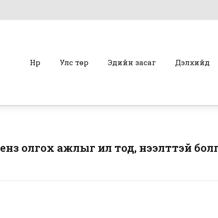
Нүүр
Улс төр
Эдийн засаг
Дэлхийд
лиценз олгох ажлыг ил тод, нээлттэй бол