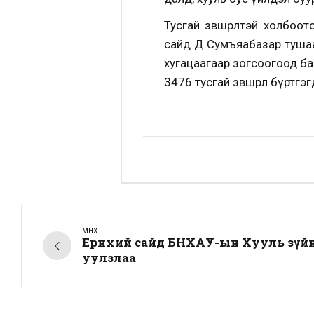
Тусгай зөвшөөрөлтэй холбо
сайд Д.Сумъяабазар тушаал
хугацаагаар зогсоогоод ба
3476 тусгай зөвшөөрөл бүртгэ
ӨМНӨХ
Ерөнхий сайд БНХАУ-ын Хууль зүйн
уулзлаа