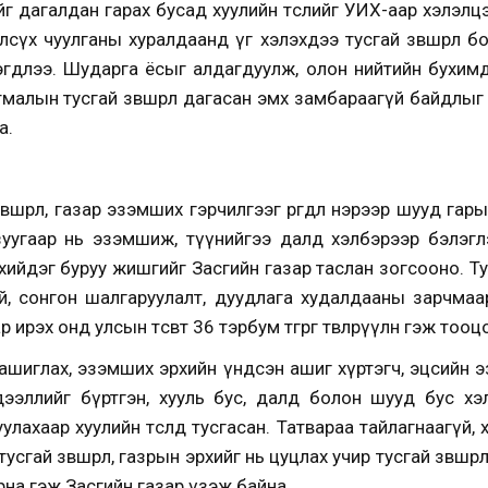
нийг дагалдан гарах бусад хуулийн төслийг УИХ-аар хэлэ
лсүх чуулганы хуралдаанд үг хэлэхдээ тусгай зөвшөөрөл 
гдлээ. Шударга ёсыг алдагдуулж, олон нийтийн бухимд
малын тусгай зөвшөөрөл дагасан эмх замбараагүй байдлыг
а.
өөрөл, газар эзэмших гэрчилгээг өргөдөл нэрээр шууд гары
зуугаар нь эзэмшиж, түүнийгээ далд хэлбэрээр бэлэг
йдэг буруу жишгийг Засгийн газар таслан зогсооно. Тусг
эй, сонгон шалгаруулалт, дуудлага худалдааны зарчмаа
 ирэх онд улсын төсөвт 36 тэрбум төгрөг төвлөрүүлнө гэж тоо
зар ашиглах, эзэмших эрхийн үндсэн ашиг хүртэгч, эцсийн
эдээллийг бүртгэн, хууль бус, далд болон шууд бус хэлбэ
лахаар хуулийн төсөлд тусгасан. Татвараа тайлагнаагүй,
гай зөвшөөрөл, газрын эрхийг нь цуцлах учир тусгай зөвшөө
рна гэж Засгийн газар үзэж байна.