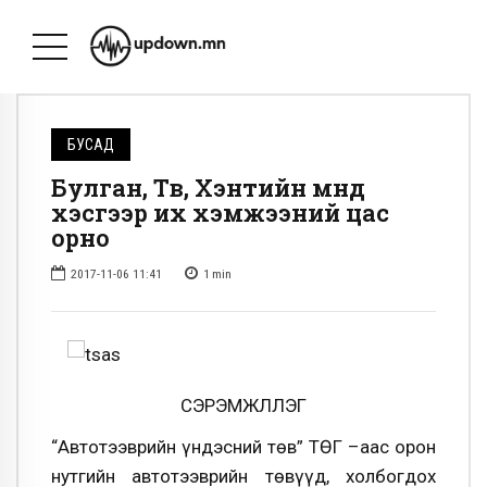
БУСАД
Булган, Төв, Хэнтийн өмнөд
хэсгээр их хэмжээний цас
орно
2017-11-06 11:41
1
min
СЭРЭМЖЛҮҮЛЭГ
“Автотээврийн үндэсний төв” ТӨҮГ –аас орон
нутгийн автотээврийн төвүүд, холбогдох