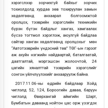
хэрэгслээр зорчихгүй байхыг зорчих
тохиолдолд хурдаа зөв тохируулан замын
хөдөлгөөнд анхаарал болгоомжтой
оролцох, тээврийн хэрэгслийн техникийн
бүрэн бүтэн байдлыг хангах, хамгаалах
бүсээ тогтмол хэрэглэж, аюулгүй байдлаа
сайтар ханган хөдөлгөөнд оролцохыг мөн
“Автотээврийн үндэсний төв” ТӨҮГ-ын гэрээт
аж ахуйн нэгжийн найдвартай, баталгаатай,
даатгалтай, мэргэшсэн жолоочтой, 24
цагийн хяналттай тээврийн хэрэгслийг
сонгон үйлчлүүлэхийг анхааруулж байна.
2017.11.06-ны өдрийн байдлаар Хойд
чиглэлд 52, 124, Бороогийн даваа, баруун
чиглэлд Өвөрхангай аймгийн Шарт,
Бумбатын даваанд нойтон цас орж үзэгдэх