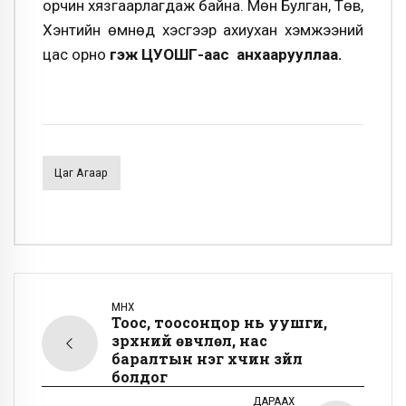
орчин хязгаарлагдаж байна. Мөн Булган, Төв,
Хэнтийн өмнөд хэсгээр ахиухан хэмжээний
цас орно
гэж ЦУОШГ-аас анхаарууллаа.
Цаг Агаар
ӨМНӨХ
Тоос, тоосонцор нь уушги,
зүрхний өвчлөл, нас
баралтын нэг хүчин зүйл
болдог
ДАРААХ