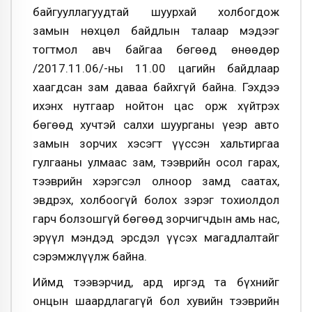
байгууллагуудтай шуурхай холбогдож
замын нөхцөл байдлын талаар мэдээг
тогтмол авч байгаа бөгөөд өнөөдөр
/2017.11.06/-ны 11.00 цагийн байдлаар
хаагдсан зам даваа байхгүй байна. Гэхдээ
ихэнх нутгаар нойтон цас орж хүйтрэх
бөгөөд хучтэй салхи шуурганы үеэр авто
замын зорчих хэсэгт үүссэн хальтиргаа
гулгааны улмаас зам, тээврийн осол гарах,
тээврийн хэрэгсэл олноор замд саатах,
эвдрэх, холбоогүй болох зэрэг тохиолдол
гарч болзошгүй бөгөөд зорчигчдын амь нас,
эрүүл мэндэд эрсдэл үүсэх магадлалтайг
сэрэмжлүүлж байна.
Иймд тээвэрчид, ард иргэд та бүхнийг
онцын шаардлагагүй бол хувийн тээврийн