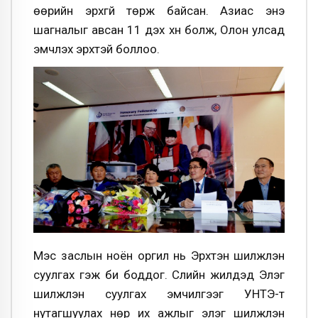
өөрийн эрхгүй төрж байсан. Азиас энэ
шагналыг авсан 11 дэх хүн болж, Олон улсад
эмчлэх эрхтэй боллоо.
Мэс заслын ноён оргил нь Эрхтэн шилжүүлэн
суулгах гэж би боддог. Сүүлийн жилүүдэд Элэг
шилжүүлэн суулгах эмчилгээг УНТЭ-т
нутагшуулах нөр их ажлыг элэг шилжүүлэн