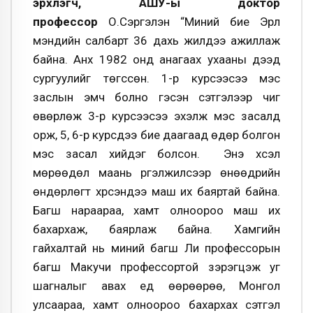
эрхлэгч, АШУ-ы доктор
профессор
О.Сэргэлэн “Миний бие Эрүүл
мэндийн салбарт 36 дахь жилдээ ажиллаж
байна. Анх 1982 онд анагаах ухааны дээд
сургуулийг төгссөн. 1-р курсээсээ мэс
заслын эмч болно гэсэн сэтгэлээр чиг
өвөрлөж 3-р курсээсээ эхэлж мэс засалд
орж, 5, 6-р курсдээ бие даагаад өдөр болгон
мэс засал хийдэг болсон.
Энэ хүсэл
мөрөөдөл маань үргэлжилсээр өнөөдрийн
өндөрлөгт хүрсэндээ маш их баяртай байна.
Багш нараараа, хамт олноороо маш их
бахархаж, баярлаж байна. Хамгийн
гайхалтай нь миний багш Ли профессорын
багш Макучи профессортой зэрэгцэж уг
шагналыг авах үед өөрөөрөө, Монгол
улсаараа, хамт олноороо бахархах сэтгэл