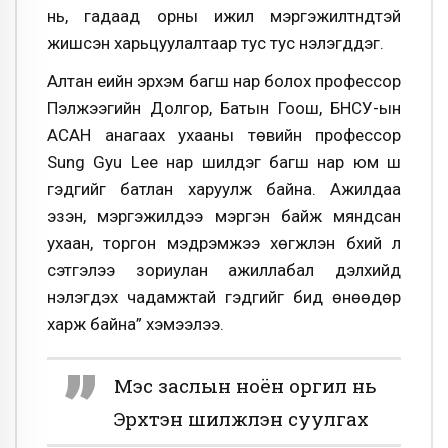
нь, гадаад орны ижил мэргэжилтнүүдтэй
жишсэн харьцуулалтаар тус тус үнэлэгддэг.
Алтан үеийн эрхэм багш нар болох профессор
Пэлжээгийн Долгор, Батын Гоош, БНСУ-ын
АСАН анагаах ухааны төвийн профессор
Sung Gyu Lee нар шилдэг багш нар юм шүү
гэдгийг батлан харуулж байна. Ажилдаа
эзэн, мэргэжилдээ мэргэн байж мяндсан
ухаан, торгон мэдрэмжээ хөгжүүлэн бүхий л
сэтгэлээ зориулан ажиллабал дэлхийд
үнэлэгдэх чадамжтай гэдгийг бид өнөөдөр
харж байна” хэмээлээ.
Мэс заслын ноён оргил нь
Эрхтэн шилжүүлэн суулгах