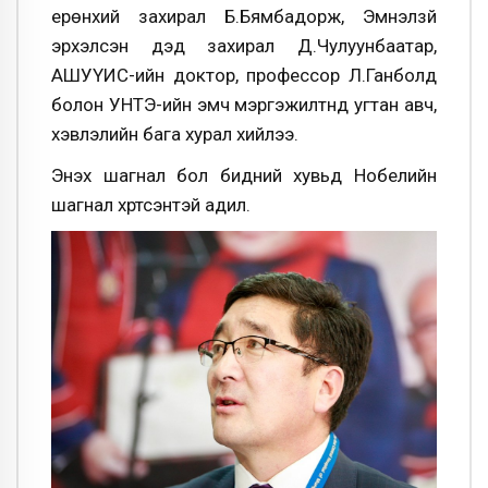
ерөнхий захирал Б.Бямбадорж, Эмнэлзүй
эрхэлсэн дэд захирал Д.Чулуунбаатар,
АШУҮИС-ийн доктор, профессор Л.Ганболд
болон УНТЭ-ийн эмч мэргэжилтнүүд угтан авч,
хэвлэлийн бага хурал хийлээ.
Энэхүү шагнал бол бидний хувьд Нобелийн
шагнал хүртсэнтэй адил.