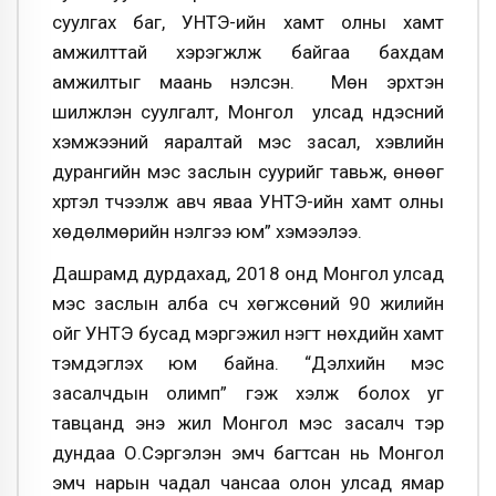
суулгах баг, УНТЭ-ийн хамт олны хамт
амжилттай хэрэгжүүлж байгаа бахдам
амжилтыг маань үнэлсэн.
Мөн эрхтэн
шилжүүлэн суулгалт, Монгол улсад үндэсний
хэмжээний яаралтай мэс засал, хэвлийн
дурангийн мэс заслын суурийг тавьж, өнөөг
хүртэл түүчээлж авч яваа УНТЭ-ийн хамт олны
хөдөлмөрийн үнэлгээ юм” хэмээлээ.
Дашрамд дурдахад, 2018 онд Монгол улсад
мэс заслын алба үүсч хөгжсөний 90 жилийн
ойг УНТЭ бусад мэргэжил нэгт нөхдийн хамт
тэмдэглэх юм байна. “Дэлхийн мэс
засалчдын олимп” гэж хэлж болох уг
тавцанд энэ жил Монгол мэс засалч тэр
дундаа О.Сэргэлэн эмч багтсан нь Монгол
эмч нарын чадал чансаа олон улсад ямар