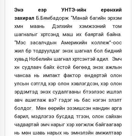
Энэ үеэр УНТЭ-ийн ерөнхий
захирал
Б.Бямбадорж “Манай багийн эрхэм
хүмүүн маань Дэлхийн хэмжээний том
шагналыг хүртсэнд маш их баяртай байна.
“Мэс засалчдын Америкийн коллеж”-оос
жил бүр тодруулдаг энэхүү шагнал бол бидний
хувьд Нобелийн шагнал хүртсэнтэй адил.
Эмч
хүн судлаач байх ёстой бөгөөд энэхүү ажлын
чансаа нь импакт фактор өндөртэй олон
улсын сэтгүүлд хэр олон хэвлэгдсэн, хэр олон
эрдэмтэд энэхүү судалгааны бүтээлээс ишлэл
авч ашиглаж вэ? гэдэг нь бас нэгэн үзүүлэлт
болдог. Мөн өөрийн эзэмшсэн нандин арга
барил, мэдлэгээ бусдад түгээн, олон сайхан
чадвартай эмч нарыг хэр хөгжүүлж байгаагаар
нь мөн шавь нарых нь эмнэлзүйн амжилтаар