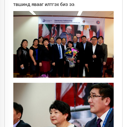
түвшинд явааг илтгэх биз ээ.