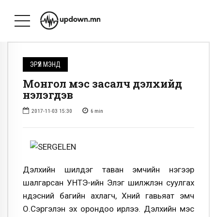
ЭРҮҮЛ МЭНД
Монгол мэс засалч дэлхийд
үнэлэгдэв
2017-11-03 15:30
6
min
Дэлхийн шилдэг таван эмчийн нэгээр
шалгарсан УНТЭ-ийн Элэг шилжүүлэн суулгах
үндэсний багийн ахлагч, Хүний гавьяат эмч
О.Сэргэлэн эх орондоо ирлээ. Дэлхийн мэс