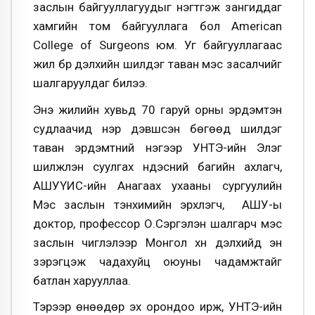
заслын байгууллагуудыг нэгтгэж зангиддаг
хамгийн том байгууллага бол American
College of Surgeons юм. Уг байгууллагаас
жил бүр дэлхийн шилдэг таван мэс засалчийг
шалгаруулдаг билээ.
Энэ жилийн хувьд 70 гаруй орны эрдэмтэн
судлаачид нэр дэвшсэн бөгөөд шилдэг
таван эрдэмтний нэгээр
УНТЭ-ийн Элэг
шилжүүлэн суулгах үндэсний багийн ахлагч,
АШУҮИС-ийн Анагаах ухааны сургуулийн
Мэс заслын тэнхимийн эрхлэгч,
АШУ-ы
доктор, профессор О.Сэргэлэн шалгарч мэс
заслын чиглэлээр Монгол хүн дэлхийд эн
зэрэгцэж чадахуйц оюуны чадамжтайг
батлан харууллаа.
Тэрээр өнөөдөр эх орондоо ирж,
УНТЭ-ийн