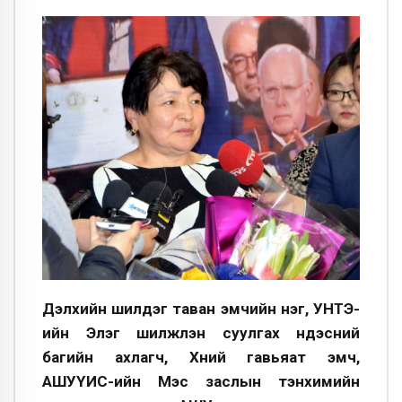
Дэлхийн шилдэг таван эмчийн нэг, УНТЭ-
ийн Элэг шилжүүлэн суулгах үндэсний
багийн ахлагч, Хүний гавьяат эмч,
АШУҮИС-ийн Мэс заслын тэнхимийн