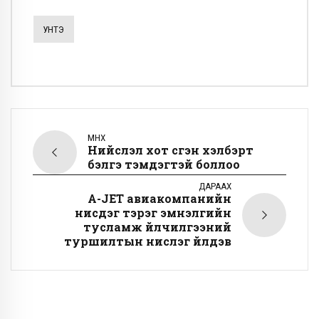
УНТЭ
ӨМНӨХ
Нийслэл хот үсгэн хэлбэрт
бэлгэ тэмдэгтэй боллоо
ДАРААХ
А-JET авиакомпанийн
нисдэг тэрэг эмнэлгийн
тусламж үйлчилгээний
туршилтын нислэг үйлдэв