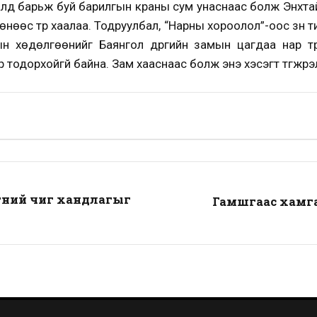
талд барьж буй барилгын краны сум унаснаас болж Энхтай
өнөөс түр хаалаа. Тодруулбал, “Нарны хороолол”-оос зүүн
мын хөдөлгөөнийг Баянгол дүүргийн замын цагдаа нар тү
тодорхойгүй байна. Зам хааснаас болж энэ хэсэгт түгжрэл 
өөний чиг хандлагыг
Гамшгаас хамгаа