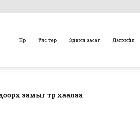
Нүүр
Улс төр
Эдийн засаг
Дэлхийд
 доорх замыг түр хаалаа