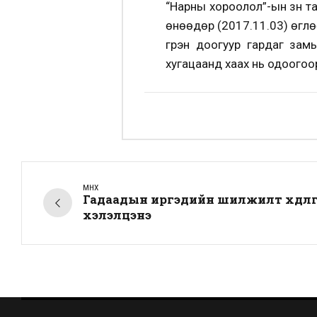
“Нарны хороолол”-ын зүүн 
өнөөдөр (2017.11.03) өглө
гүүрэн доогуур гардаг за
хугацаанд хаах нь одоогоор 
ӨМНӨХ
Гадаадын иргэдийн шилжилт хөдөлг
хэлэлцэнэ