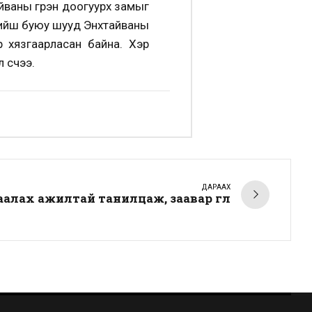
ваны гүүрэн доогуурх замыг
 тийш буюу шууд Энхтайваны
р хязгаарласан байна. Хэр
үүсчээ.
ДАРААХ
лах ажилтай танилцаж, заавар өглөө