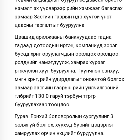
нэмэлт эх үүсвэрээр өрийн хэмжээг багасгах
замаар Засгийн газрын өндөр хүүтэй үнэт
цаасны гаргалтыг бууруулна.
Цаашид арилжааны банкнуудаас гадна
гадаад дотоодын иргэн, компаниуд зэрэг
бусад хөрөнгө оруулагчдын оролцох оролцоо,
өрсөлдөөнийг нэмэгдүүлж, хамрах хүрээг
өргөжүүлэн хүүг бууруулна. Түүнчлэн санхүү,
мөнгөн хөрөнгө, өрийн удирдлагыг оновчтой болгох
замаар засгийн газрын өрийн үйлчилгээний
төлбөрийг 130.0 гаруй тэрбум төгрөгөөр
бууруулахаар тооцлоо.
Гурав. Ерөнхий боловсролын сургуулийг 3
ээлжгүй болгох, хүүхэд бүрийг цэцэрлэгт
хамруулах орчин нөхцөлийг бүрдүүлнэ.