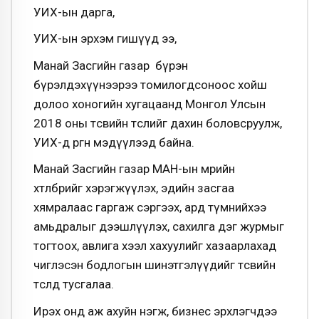
УИХ-ын дарга,
УИХ-ын эрхэм гишүүд ээ,
Манай Засгийн газар бүрэн
бүрэлдэхүүнээрээ томилогдсоноос хойш
долоо хоногийн хугацаанд Монгол Улсын
2018 оны төсвийн төслийг дахин боловсруулж,
УИХ-д өргөн мэдүүлээд байна.
Манай Засгийн газар МАН-ын мөрийн
хөтөлбөрийг хэрэгжүүлэх, эдийн засгаа
хямралаас гаргаж сэргээх, ард түмнийхээ
амьдралыг дээшлүүлэх, сахилга дэг журмыг
тогтоох, авлига хээл хахуулийг хазаарлахад
чиглэсэн бодлогын шинэтгэлүүдийг төсвийн
төсөлд тусгалаа.
Ирэх онд аж ахуйн нэгж, бизнес эрхлэгчдээ