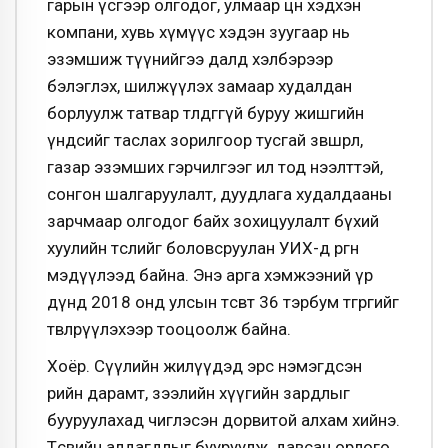
гарын үсгээр олгодог, улмаар цөөн хэдхэн
компани, хувь хүмүүс хэдэн зуугаар нь
эзэмшиж түүнийгээ далд хэлбэрээр
бэлэглэх, шилжүүлэх замаар худалдан
борлуулж татвар төлдөггүй буруу жишгийн
үндсийг таслах зорилгоор тусгай зөвшөөрөл,
газар эзэмших гэрчилгээг ил тод нээлттэй,
сонгон шалгаруулалт, дуудлага худалдааны
зарчмаар олгодог байх зохицуулалт бүхий
хуулийн төслийг боловсруулан УИХ-д өргөн
мэдүүлээд байна. Энэ арга хэмжээний үр
дүнд 2018 онд улсын төсөвт 36 тэрбум төгрөгийг
төвлөрүүлэхээр тооцоолж байна.
Хоёр. Сүүлийн жилүүдэд эрс нэмэгдсэн
өрийн дарамт, зээлийн хүүгийн зардлыг
бууруулахад чиглэсэн дорвитой алхам хийнэ.
Төсвийн алдагдлыг бууруулж, давсан орлого