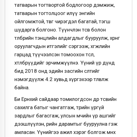
татварын тогтвортой бодлогоор дэмжиж,
татварын тогтолцоог илүү энгийн
ойлгомжтой, төвөг чирэгдэл багатай, тэгш
шударга болгоно. Түүнчлэн төсөв болон
төлбөрийн тэнцлийн алдагдлыг бууруулж, хөрөнгө
оруулагчдын итгэлийг сэргээж, хөгжлийн
гарцад түүчээлсэн томоохон төсөл,
хөтөлбөрүүдийг эрчимжүүлнэ. Үүний үр дүнд
бид 2018 онд эдийн засгийн өсөлтийг
нэмэгдүүлж 4.2 хувьд хүргэхээр төлөвлөж
байна.
Би Ерөнхий сайдаар томилогдсон өдрөө төсвийн
сахилга батыг чангатгаж, төрийн үргүй
зардлыг багасгаж, улсын өмчийн үр ашгийг
дээшлүүлэн, өрийн дарамтыг бууруулна гэж
амласан. Үүнийгээ ажил хэрэг болгож өмнөх