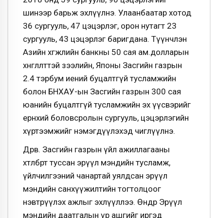
шинээр барьж эхлүүлнэ. Улаанбаатар хотод
36 сургууль, 47 цэцэрлэг, орон нутагт 23
сургууль, 43 цэцэрлэг баригдана. Түүнчлэн
Азийн хөгжлийн банкны 50 сая ам.долларын
хөнгөлөлттэй зээлийн, Японы Засгийн газрын
2.4 тэрбум иений буцалтгүй тусламжийн
болон БНХАУ-ын Засгийн газрын 300 сая
юанийн буцалтгүй тусламжийн эх үүсвэрийг
ерөнхий боловсролын сургууль, цэцэрлэгийн
хүртээмжийг нэмэгдүүлэхэд чиглүүлнэ.
Дөрөв. Засгийн газрын үйл ажиллагааны
хөтөлбөрт туссан эрүүл мэндийн тусламж,
үйлчилгээний чанартай уялдсан эрүүл
мэндийн санхүүжилтийн тогтолцоог
нэвтрүүлэх ажлыг эхлүүллээ. Өнөөдөр Эрүүл
мэндийн даатгалын үр ашгийг иргэд