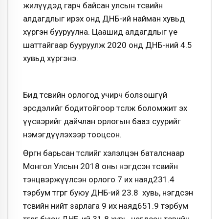
жилүүдэд гарч байсан улсын төсвийн
алдагдлыг ирэх онд ДНБ-ий найман хувьд
хүргэн бууруулна. Цаашид алдагдлыг үе
шаттайгаар бууруулж 2020 онд ДНБ-ний 4.5
хувьд хүргэнэ.
Бид төсвийн орлогод учирч болзошгүй
эрсдэлийг бодитойгоор төсөөлж боломжит эх
үүсвэрийг дайчлан орлогын бааз суурийг
нэмэгдүүлэхээр тооцсон.
Өргөн барьсан төслийг хэлэлцэн баталснаар
Монгол Улсын 2018 оны нэгдсэн төсвийн
тэнцвэржүүлсэн орлого 7 их наяд231.4
тэрбум төгрөг буюу ДНБ-ий 23.8 хувь, нэгдсэн
төсвийн нийт зарлага 9 их наяд651.9 тэрбум
төгрөг буюу ДНБ-ий 31.8 хувь, нэгдсэн төсвийн