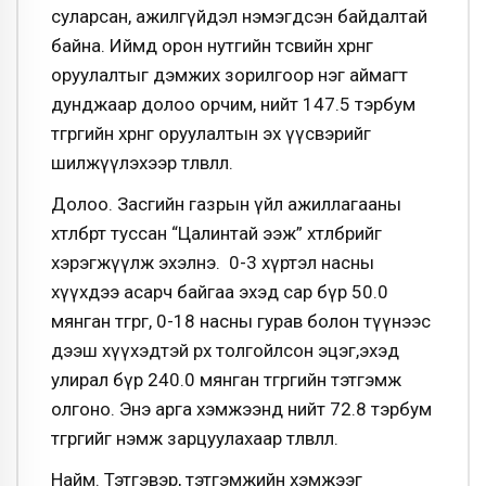
суларсан, ажилгүйдэл нэмэгдсэн байдалтай
байна. Иймд орон нутгийн төсвийн хөрөнгө
оруулалтыг дэмжих зорилгоор нэг аймагт
дунджаар долоо орчим, нийт 147.5 тэрбум
төгрөгийн хөрөнгө оруулалтын эх үүсвэрийг
шилжүүлэхээр төлөвлөлөө.
Долоо. Засгийн газрын үйл ажиллагааны
хөтөлбөрт туссан “Цалинтай ээж” хөтөлбөрийг
хэрэгжүүлж эхэлнэ. 0-3 хүртэл насны
хүүхдээ асарч байгаа эхэд сар бүр 50.0
мянган төгрөг, 0-18 насны гурав болон түүнээс
дээш хүүхэдтэй өрх толгойлсон эцэг,эхэд
улирал бүр 240.0 мянган төгрөгийн тэтгэмж
олгоно. Энэ арга хэмжээнд нийт 72.8 тэрбум
төгрөгийг нэмж зарцуулахаар төлөвлөлөө.
Найм. Тэтгэвэр, тэтгэмжийн хэмжээг