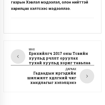
газрын Хэвлэл мэдээлэл, олон нийттэй
харилцах хэлтсээс мэдээллээ.
ӨМНӨХ
Ерөнхийлөгч 2017 оны Төсвийн
хуульд өөрчлөлт оруулах
тухай хуульд хориг тавьлаа
ДАРААХ
Гадаадын иргэдийн
шилжилт хөдөлгөөний чиг
хандлагыг хэлэлцэнэ