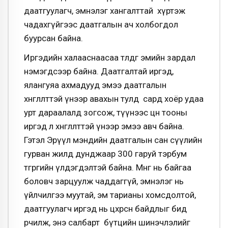
даатгуулагч, эмнэлэг хангалттай хүртэж
чадахгүйгээс даатгалын ач холбогдол
буурсан байна.
Иргэдийн халааснаасаа төлдөг эмийн зардал
нэмэгдсээр байна. Даатгалтай иргэд,
ялангуяа ахмадууд эмээ даатгалын
хөнгөлөлттэй үнээр авахын тулд сард хоёр удаа
урт дараалалд зогсож, түүнээс цөөн тооны
иргэд л хөнгөлөлттэй үнээр эмээ авч байна.
Гэтэл Эрүүл мэндийн даатгалын сан сүүлийн
гурван жилд дунджаар 300 гаруй тэрбум
төгрөгийн үлдэгдэлтэй байна. Мөнгө нь байгаа
боловч зарцуулж чаддаггүй, эмнэлэг нь
үйлчилгээ муутай, эм тарианы хомсдолтой,
даатгуулагч иргэд нь цөхөрсөн байдлыг бид
өөрчилж, энэ салбарт бүтцийн шинэчлэлийг