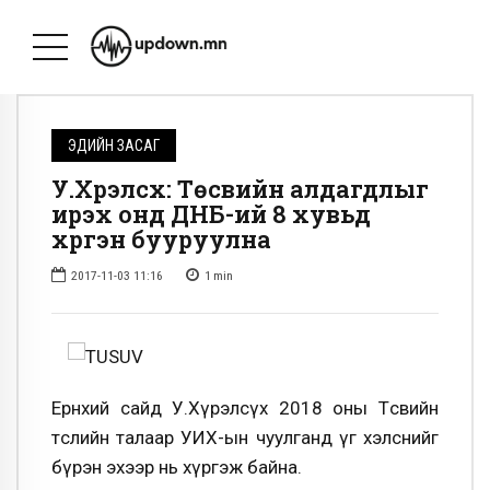
ЭДИЙН ЗАСАГ
У.Хүрэлсүх: Төсвийн алдагдлыг
ирэх онд ДНБ-ий 8 хувьд
хүргэн бууруулна
2017-11-03 11:16
1
min
Ерөнхий сайд У.Хүрэлсүх 2018 оны Төсвийн
төслийн талаар УИХ-ын чуулганд үг хэлснийг
бүрэн эхээр нь хүргэж байна.