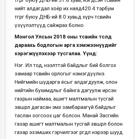
нийт алдагдал хоёр их наяд420.4 тэрбум
төгрөг буюу ДНБ-ий 8.0 хувьд хүрч төсвийн
үзүүлэлтүүд сайжрах болно.
Монгол Улсын 2018 оны төсвийн төсөлд
дараахь бодлогын арга хэмжээнүүдийг
хэрэгжүүлэхээр тусгалаа. Үүнд:
Нэг. Ил тод, нээлттэй байдлыг бий болгох
замаар төсвийн орлогыг нэмэгдүүлнэ.
Нийгмийн шударга ёсыг алдагдуулж, олон
нийтийн бухимдлыг байнга дагуулж ирсэн
газрын наймаа, ашигт малтмалын тусгай
зөвшөөрөл дагасан эмх замбараагүй байдлыг
таслан зогсоох цаг болсон. Манай Засгийн
газар ашигт малтмалын тусгай зөвшөөрөл болон
газар эзэмших гэрчилгээг өргөдөл нэрээр шууд