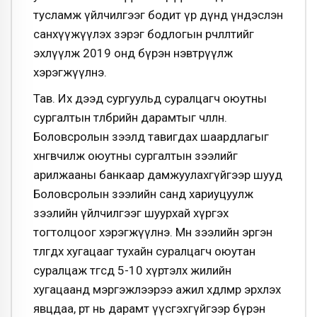
тусламж үйлчилгээг бодит үр дүнд үндэслэн
санхүүжүүлэх зэрэг бодлогын өөрчлөлтийг
эхлүүлж 2019 онд бүрэн нэвтрүүлж
хэрэгжүүлнэ.
Тав. Их дээд сургуульд суралцагч оюутны
сургалтын төлбөрийн дарамтыг чөлөөлнө.
Боловсролын зээлд тавигдах шаардлагыг
хөнгөвчилж оюутны сургалтын зээлийг
арилжааны банкаар дамжуулахгүйгээр шууд
Боловсролын зээлийн санд хариуцуулж
зээлийн үйлчилгээг шуурхай хүргэх
тогтолцоог хэрэгжүүлнэ. Мөн зээлийн эргэн
төлөгдөх хугацааг тухайн суралцагч оюутан
суралцаж төгсөөд 5-10 хүртэлх жилийн
хугацаанд мэргэжлээрээ ажил хөдөлмөр эрхлэх
явцдаа, өөрт нь дарамт үүсгэхгүйгээр бүрэн