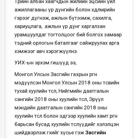
Төрийн албан хаагчдын жилийн эцсийн үйл
ажиллагааны үр дүнгийн болон хөдөлмөрийн
гэрээг дүгнэж, ажлын бүтээмж, сахилга,
хариуцлага, ажлын үр дүнг харгалзан
урамшуулдаг тогтолцоог бий болгох замаар
тэдний орлогын баталгааг сайжруулах арга
хэмжээг авч хэрэгжүүлнэ.
УИХ-ын эрхэм гишүүд ээ,
Монгол Улсын Засгийн газрын өргөн
мэдүүлсэн Монгол Улсын 2018 оны төсвийн
тухай хуулийн төсөл, Нийгмийн даатгалын
сангийн 2018 оны хуулийн төсөл, Эрүүл
мэндийн даатгалын сангийн 2018 оны
хуулийн төсөл болон эдгээр хуулийн хамт өргөн
барьсан бусад хуулийн төслүүдийг хэлэлцэн
шийдвэрлэж өгөхийг хүсье гэж
Засгийн