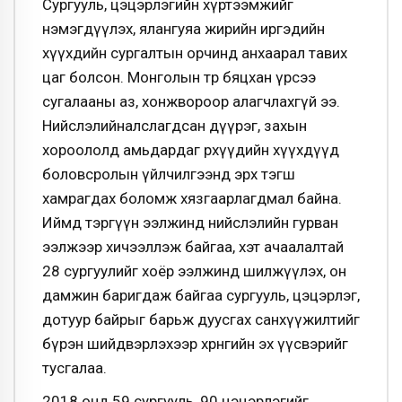
Сургууль, цэцэрлэгийн хүртээмжийг
нэмэгдүүлэх, ялангуяа жирийн иргэдийн
хүүхдийн сургалтын орчинд анхаарал тавих
цаг болсон. Монголын төр бяцхан үрсээ
сугалааны аз, хонжвороор алагчлахгүй ээ.
Нийслэлийналслагдсан дүүрэг, захын
хороололд амьдардаг өрхүүдийн хүүхдүүд
боловсролын үйлчилгээнд эрх тэгш
хамрагдах боломж хязгаарлагдмал байна.
Иймд тэргүүн ээлжинд нийслэлийн гурван
ээлжээр хичээллэж байгаа, хэт ачаалалтай
28 сургуулийг хоёр ээлжинд шилжүүлэх, он
дамжин баригдаж байгаа сургууль, цэцэрлэг,
дотуур байрыг барьж дуусгах санхүүжилтийг
бүрэн шийдвэрлэхээр хөрөнгийн эх үүсвэрийг
тусгалаа.
2018 онд 59 сургууль, 90 цэцэрлэгийг