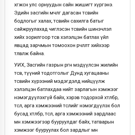
хөгжсөн улс орнуудын сайн жишигт хүргэнэ.
Эдийн засгийн мөчлөг дагасан төсвийн
бодлогыг халах, төсвийн сахилга батыг
сайжруулахад чиглэсэн төсвийн шинэчлэл
хийх зорилгоор төсөв хэлэлцэн батлах үйл
явцад зарчмын томоохон өөрчлөлт хийхээр
төлөвлөж байна.
УИХ, Засгийн газрын өргөн мэдүүлсэн жилийн
төсөв, түүний тодотголыг Дунд хугацааны
төсвийн хүрээний мэдэгдэлд нийцүүлж
хэлэлцэн батлахдаа нийт зарлагын хэмжээг
нэмэгдүүлэхгүй байх, хэрэв тодорхой хөтөлбөр,
төсөл, арга хэмжээний төслийг нэмэгдүүлэх бол
бусад хөтөлбөр, төсөл, арга хэмжээний зардлаас
мөн хэмжээгээр бууруулдаг байх, татварын
хэмжээг бууруулах бол зардлыг мөн