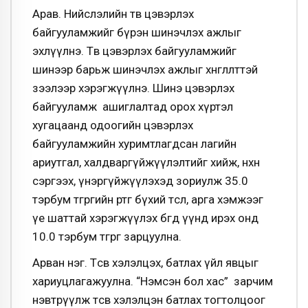
Арав. Нийслэлийн төв цэвэрлэх
байгууламжийг бүрэн шинэчлэх ажлыг
эхлүүлнэ. Төв цэвэрлэх байгууламжийг
шинээр барьж шинэчлэх ажлыг хөнгөлөлттэй
зээлээр хэрэгжүүлнэ. Шинэ цэвэрлэх
байгууламж ашиглалтад орох хүртэл
хугацаанд одоогийн цэвэрлэх
байгууламжийн хуримтлагдсан лагийн
ариутгал, халдваргүйжүүлэлтийг хийж, нөхөн
сэргээх, үнэргүйжүүлэхэд зориулж 35.0
тэрбум төгрөгийн өртөг бүхий төсөл, арга хэмжээг
үе шаттай хэрэгжүүлэх бөгөөд үүнд ирэх онд
10.0 тэрбум төгрөг зарцуулна.
Арван нэг. Төсөв хэлэлцэх, батлах үйл явцыг
хариуцлагажуулна. “Нэмсэн бол хас” зарчим
нэвтрүүлж төсөв хэлэлцэн батлах тогтолцоог