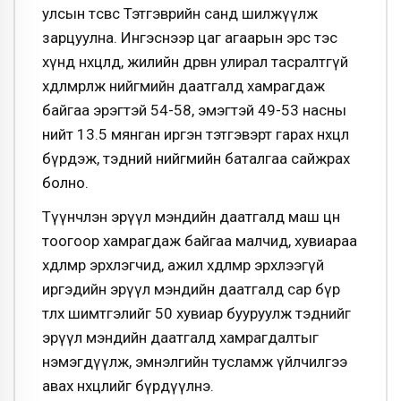
улсын төсвөөс Тэтгэврийн санд шилжүүлж
зарцуулна. Ингэснээр цаг агаарын эрс тэс
хүнд нөхцөлд, жилийн дөрвөн улирал тасралтгүй
хөдөлмөрлөж нийгмийн даатгалд хамрагдаж
байгаа эрэгтэй 54-58, эмэгтэй 49-53 насны
нийт 13.5 мянган иргэн тэтгэвэрт гарах нөхцөл
бүрдэж, тэдний нийгмийн баталгаа сайжрах
болно.
Түүнчлэн эрүүл мэндийн даатгалд маш цөөн
тоогоор хамрагдаж байгаа малчид, хувиараа
хөдөлмөр эрхлэгчид, ажил хөдөлмөр эрхлээгүй
иргэдийн эрүүл мэндийн даатгалд сар бүр
төлөх шимтгэлийг 50 хувиар бууруулж тэднийг
эрүүл мэндийн даатгалд хамрагдалтыг
нэмэгдүүлж, эмнэлгийн тусламж үйлчилгээ
авах нөхцөлийг бүрдүүлнэ.