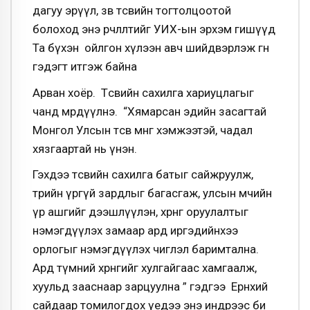
дагуу эрүүл, зөв төсвийн тогтолцоотой
болоход энэ өөрчлөлтийг УИХ-ын эрхэм гишүүд
Та бүхэн ойлгон хүлээн авч шийдвэрлэж өгнө
гэдэгт итгэж байна
Арван хоёр. Төсвийн сахилга хариуцлагыг
чанд мөрдүүлнэ. “Хямарсан эдийн засагтай
Монгол Улсын төсөв мөнгө хэмжээтэй, чадал
хязгаартай нь үнэн.
Гэхдээ төсвийн сахилга батыг сайжруулж,
төрийн үргүй зардлыг багасгаж, улсын өмчийн
үр ашгийг дээшлүүлэн, хөрөнгө оруулалтыг
нэмэгдүүлэх замаар ард иргэдийнхээ
орлогыг нэмэгдүүлэх чиглэл баримтална.
Ард түмний хөрөнгийг хулгайгаас хамгаалж,
хуульд зааснаар зарцуулна ” гэдгээ Ерөнхий
сайдаар томилогдох үедээ энэ индрээс би