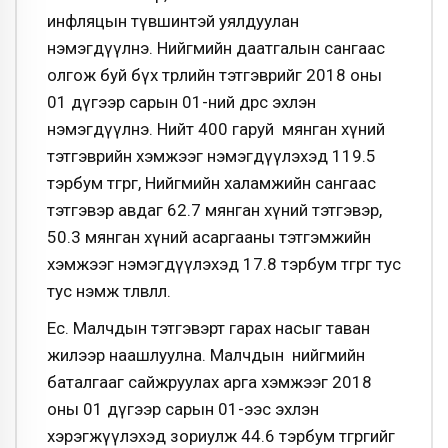
инфляцын түвшинтэй уялдуулан
нэмэгдүүлнэ. Нийгмийн даатгалын сангаас
олгож буй бүх төрлийн тэтгэврийг 2018 оны
01 дүгээр сарын 01-ний өдрөөс эхлэн
нэмэгдүүлнэ. Нийт 400 гаруй мянган хүний
тэтгэврийн хэмжээг нэмэгдүүлэхэд 119.5
тэрбум төгрөг, Нийгмийн халамжийн сангаас
тэтгэвэр авдаг 62.7 мянган хүний тэтгэвэр,
50.3 мянган хүний асаргааны тэтгэмжийн
хэмжээг нэмэгдүүлэхэд 17.8 тэрбум төгрөг тус
тус нэмж төлөвлөлөө.
Ес. Малчдын тэтгэвэрт гарах насыг таван
жилээр наашлуулна. Малчдын нийгмийн
баталгааг сайжруулах арга хэмжээг 2018
оны 01 дүгээр сарын 01-ээс эхлэн
хэрэгжүүлэхэд зориулж 44.6 тэрбум төгрөгийг