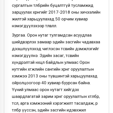
сургалтын төлбөрийн буцалтгүй тусламжид
зарцуулах хөрөнгийг 2017-2018 оны хичээлийн
жилтэй харьцуулахад 50 орчим хувиар
нэмэгдүүлэхээр төлөвлөлөө.
Зургаа. Орон нутаг тулгамдсан асуудлаа
шийдвэрлэх замаар эдийн засгийн чадавхаа
дээшлүүлэхэд чиглэсэн төсвийн дэмжлэгийг
нэмэгдүүлнэ. Эдийн засаг, төсвийн
хүндрэлтэй нөхцөл байдлын улмаас Орон
нутгийн хөгжлийн сангийн хөрөнгө оруулалтын
хэмжээ 2013 оны түвшинтэй харьцуулахад
ойролцоогоор 40 хувиар буурсан байна.
Үүний улмаас орон нутагт хийгдэх
шаардлагатай зарим хөрөнгө оруулалтын хөтөлбөр,
төсөл, арга хэмжээний хэрэгжилт тасалдаж, өр
төлбөр үүссэн, эдийн засгийн идэвхжил