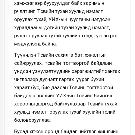
хэмжээгээр бууруулдаг байх зарчмын
өөрчлөлтийг Төсвийн тухай хуульд нэмэлт
оруулах тухай, УИХ-ын чуулганы нэгдсэн
хуралдааны дэгийн тухай хуульд нэмэлт,
өөрчлөлт оруулах тухай хуулийн төсөлд тусган өргөн
мэдүүлээд байна.
Түүнчлэн Төсвийн сахилга бат, хяналтыг
сайжруулах, төсвийн тогтвортой байдлын
үндсэн үзүүлэлтүүдийн хэрэгжилтийг хангах
чиглэлээр дүгнэлт гаргах үүрэг бүхий
хараат бус, бие даасан Төсвийн тогтвортой
байдлын зөвлөлийг УИХ-ын Төсвийн байнгын
хорооны дэргэд байгуулахаар Төсвийн тухай
хуульд нэмэлт оруулах тухай хуулийн төслийг
боловсрууллаа.
Бусад хөгжсөн оронд байдаг нийтлэг жишгийн