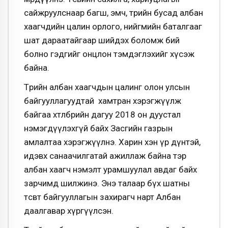
сайжруулснаар багш, эмч, төрийн бусад албан
хаагчдийн цалин орлого, нийгмийн баталгааг
шат дараатайгаар шийдэх боломж бий
болно гэдгийг онцлон тэмдэглэхийг хүсэж
байна.
Төрийн албан хаагчдын цалинг олон улсын
байгууллагуудтай хамтран хэрэгжүүлж
байгаа хөтөлбөрийн дагуу 2018 он дуустал
нэмэгдүүлэхгүй байх Засгийн газрын
амлалтаа хэрэгжүүлнэ. Харин хэн үр дүнтэй,
идэвх санаачилгатай ажиллаж байна тэр
албан хаагч нэмэлт урамшуулал авдаг байх
зарчимд шилжинэ. Энэ талаар бүх шатны
төсөвт байгууллагын захирагч нарт Албан
даалгавар хүргүүлсэн.