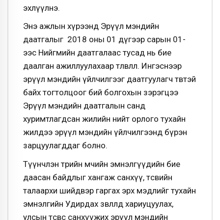
эхлүүлнэ.
Энэ ажлын хүрээнд Эрүүл мэндийн
даатгалыг 2018 оны 01 дүгээр сарын 01-
ээс Нийгмийн даатгалаас тусад нь бие
даалган ажиллуулахаар төлөвлөлөө. Ингэснээр
эрүүл мэндийн үйлчилгээг даатгуулагч төвтэй
байх тогтолцоог бий болгохын зэрэгцээ
Эрүүл мэндийн даатгалын санд
хуримтлагдсан жилийн нийт орлого тухайн
жилдээ эрүүл мэндийн үйлчилгээнд бүрэн
зарцуулагддаг болно.
Түүнчлэн төрийн өмчийн эмнэлгүүдийн бие
даасан байдлыг хангаж санхүү, төсвийн
талаархи шийдвэр гаргах эрх мэдлийг тухайн
эмнэлгийн Удирдах зөвлөлд хариуцуулах,
улсын төсвөөс санхүүжих эрүүл мэндийн