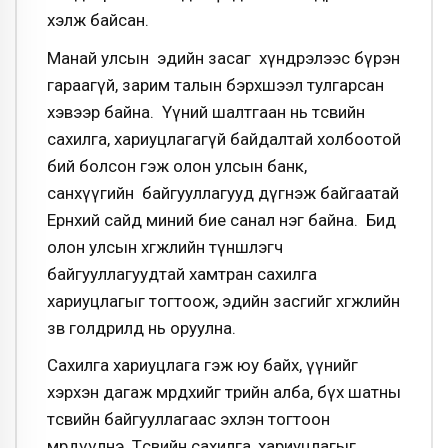
хэлж байсан.
Манай улсын эдийн засаг хүндрэлээс бүрэн
гараагүй, зарим талын бэрхшээл тулгарсан
хэвээр байна. Үүний шалтгаан нь төсвийн
сахилга, хариуцлагагүй байдалтай холбоотой
бий болсон гэж олон улсын банк,
санхүүгийн байгууллагууд дүгнэж байгаатай
Ерөнхий сайд миний бие санал нэг байна. Бид
олон улсын хөгжлийн түншлэгч
байгууллагуудтай хамтран сахилга
хариуцлагыг тогтоож, эдийн засгийг хөгжлийн
зөв голдрилд нь оруулна.
Сахилга хариуцлага гэж юу байх, үүнийг
хэрхэн дагаж мөрдөхийг төрийн алба, бүх шатны
төсвийн байгууллагаас эхлэн тогтоон
мөрдүүлнэ. Төсвийн сахилга, хариуцлагыг