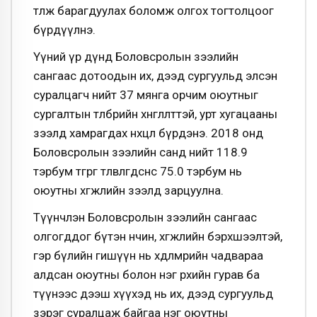
төлж барагдуулах боломж олгох тогтолцоог
бүрдүүлнэ.
Үүний үр дүнд Боловсролын зээлийн
сангаас дотоодын их, дээд сургуульд элсэн
суралцагч нийт 37 мянга орчим оюутныг
сургалтын төлбөрийн хөнгөлөлттэй, урт хугацааны
зээлд хамрагдах нөхцөл бүрдэнэ. 2018 онд
Боловсролын зээлийн санд нийт 118.9
тэрбум төгрөг төлөвлөгдсөнөөс 75.0 тэрбум нь
оюутны хөгжлийн зээлд зарцуулна.
Түүнчлэн Боловсролын зээлийн сангаас
олгогддог бүтэн өнчин, хөгжлийн бэрхшээлтэй,
гэр бүлийн гишүүн нь хөдөлмөрийн чадвараа
алдсан оюутны болон нэг өрхийн гурав ба
түүнээс дээш хүүхэд нь их, дээд сургуульд
зэрэг суралцаж байгаа нэг оюутны