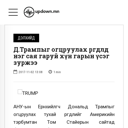
ДЭЛХИЙД
Д.Трампыг огцруулах өргөдөлд
нэг сая гаруй хүн гарын үсэг
зуржээ
2017-11-02 13:08
1
min
АНУ-ын Ерөнхийлөгч Дональд Трампыг
огцруулах тухай өргөдлийг Америкийн
тэрбумтан Том Стайерын сайтад