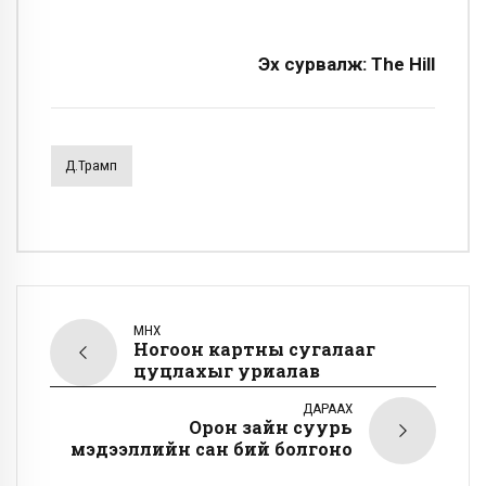
Эх сурвалж:
The Hill
Д.Трамп
ӨМНӨХ
Ногоон картны сугалааг
цуцлахыг уриалав
ДАРААХ
Орон зайн суурь
мэдээллийн сан бий болгоно