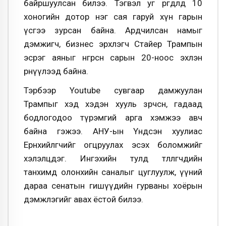
байршуулсан билээ. Тэгвэл уг өргөдөлд 10
хоногийн дотор нэг сая гаруй хүн гарын
үсгээ зурсан байна. Ардчилсан намыг
дэмжигч, бизнес эрхлэгч Стайер Трампын
эсрэг аяныг өнгөрсөн сарын 20-ноос эхлэн
өрнүүлээд байна.
Тэрбээр Youtube сувгаар дамжуулан
Трампыг хэд хэдэн хууль зөрчсөн, гадаад
бодлогодоо түрэмгий арга хэмжээ авч
байна гэжээ. АНУ-ын Үндсэн хуулиас
Ерөнхийлөгчийг огцруулах эсэх боломжийг
хэлэлцдэг. Ингэхийн тулд төлөөлөгчдийн
танхимд олонхийн саналыг цуглуулж, үүний
дараа сенатын гишүүдийн гурваны хоёрын
дэмжлэгийг авах ёстой билээ.