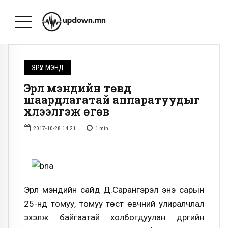
ЭРҮҮЛ МЭНД
Эрүүл мэндийн төвд
шаардлагатай аппаратуудыг
хүлээлгэж өгөв
2017-10-28 14:21
1
min
Эрүүл мэндийн сайд Д.Сарангэрэл энэ сарын
25-нд томуу, томуу төст өвчний улиралчлал
эхэлж байгаатай холбогдуулан дүүргийн