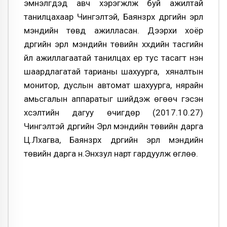
эмнэлгүүдэд авч хэрэгжүүлж буй ажилтай
танилцахаар Чингэлтэй, Баянзүрх дүүргийн эрүүл
мэндийн төвд ажилласан. Дээрхи хоёр
дүүргийн эрүүл мэндийн төвийн хүүхдийн тасгийн
үйл ажиллагаатай танилцах үер тус тасагт нэн
шаардлагатай тарианы шахуурга, хяналтын
монитор, дуслын автомат шахуурга, нярайн
амьсгалын аппаратыг шийдэж өгөөч гэсэн
хүсэлтийн дагуу өчигдөр (2017.10.27)
Чингэлтэй дүүргийн Эрүүл мэндийн төвийн дарга
Ц.Лхагва, Баянзүрх дүүргийн эрүүл мэндийн
төвийн дарга н.Энхзул нарт гардуулж өглөө.