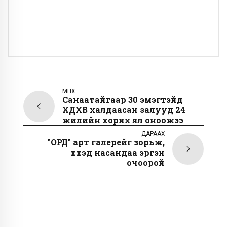
ӨМНӨХ
Санаатайгаар 30 эмэгтэйд
ХДХВ халдаасан залууд 24
жилийн хорих ял оноожээ
ДАРААХ
"ОРД" арт галерейг зорьж,
хүүхэд насандаа эргэн
очоорой