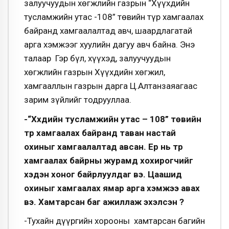
залуучуудын хөгжлийн газрын “Хүүхдийн
тусламжийн утас -108” төвийн түр хамгаалах
байранд хамгаалалтад авч, шаардлагатай
арга хэмжээг хуулийн дагуу авч байна. Энэ
талаар Гэр бүл, хүүхэд, залуучуудын
хөгжлийн газрын Хүүхдийн хөгжил,
хамгааллын газрын дарга Ц.Алтанзаяагаас
зарим зүйлийг тодрууллаа.
-“Хүүхдийн тусламжийн утас – 108” төвийн
түр хамгаалах байранд таван настай
охиныг хамгаалалтад авсан. Ер нь түр
хамгаалах байрны журамд хохирогчийг
хэдэн хоног байрлуулдаг вэ. Цаашид
охиныг хамгаалах ямар арга хэмжээ авах
вэ. Хамтарсан баг ажиллаж эхэлсэн үү?
-Тухайн дүүргийн хорооны хамтарсан багийн