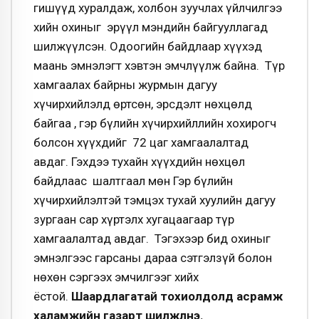
гишүүд хуралдаж, холбон зуучлах үйлчилгээ
хийн охиныг эрүүл мэндийн байгууллагад
шилжүүлсэн. Одоогийн байдлаар хүүхэд
маань эмнэлэгт хэвтэн эмчлүүлж байна. Түр
хамгаалах байрны журмын дагуу
хүчирхийлэлд өртсөн, эрсдэлт нөхцөлд
байгаа , гэр бүлийн хүчирхийллийн хохирогч
болсон хүүхдийг 72 цаг хамгаалалтад
авдаг. Гэхдээ тухайн хүүхдийн нөхцөл
байдлаас шалтгаал мөн Гэр бүлийн
хүчирхийлэлтэй тэмцэх тухай хуулийн дагуу
зургаан сар хүртэлх хугацаагаар түр
хамгаалалтад авдаг. Тэгэхээр бид охиныг
эмнэлгээс гарсаны дараа сэтгэлзүй болон
нөхөн сэргээх эмчилгээг хийх
ёстой.
Шаардлагатай тохиолдолд асрамж
халамжийн газарт шилжүүлнэ.