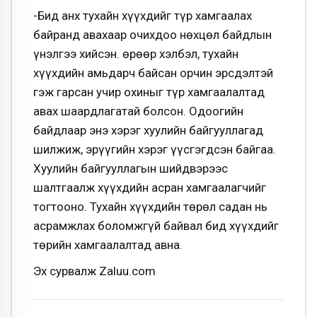
-Бид анх тухайн хүүхдийг түр хамгаалах
байранд авахаар очихдоо нөхцөл байдлын
үнэлгээ хийсэн. Өөрөөр хэлбэл, тухайн
хүүхдийн амьдарч байсан орчин эрсдэлтэй
гэж гарсан учир охиныг түр хамгаалалтад
авах шаардлагатай болсон. Одоогийн
байдлаар энэ хэрэг хуулийн байгууллагад
шилжиж, эрүүгийн хэрэг үүсгэгдсэн байгаа.
Хуулийн байгууллагын шийдвэрээс
шалтгаалж хүүхдийн асран хамгаалагчийг
тогтооно. Тухайн хүүхдийн төрөл садан нь
асрамжлах боломжгүй байвал бид хүүхдийг
төрийн хамгаалалтад авна.
Эх сурвалж Zaluu.com