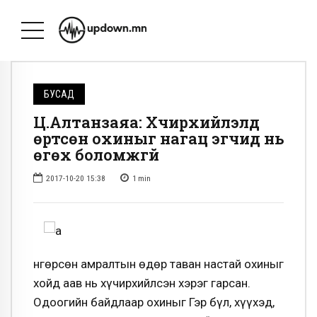
БУСАД
Ц.Алтанзаяа: Хүчирхийлэлд
өртсөн охиныг нагац эгчид нь
өгөх боломжгүй
2017-10-20 15:38
1
min
Өнгөрсөн амралтын өдөр таван настай охиныг
хойд аав нь хүчирхийлсэн хэрэг гарсан.
Одоогийн байдлаар охиныг Гэр бүл, хүүхэд,