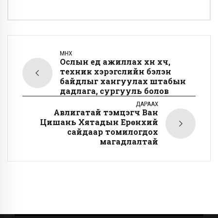
ӨМНӨХ
Ослын үед ажиллах хүн хүч,
техник хэрэгслийн бэлэн
байдлыг хангуулах штабын
дадлага, сургууль болов
ДАРААХ
Авлигатай тэмцэгч Ван
Цишань Хятадын Ерөнхий
сайдаар томилогдох
магадлалтай