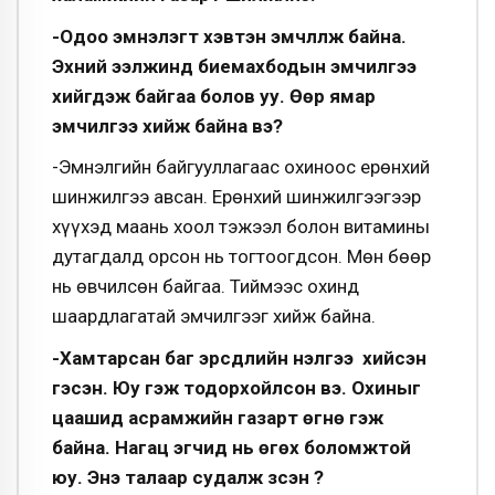
-Одоо эмнэлэгт хэвтэн эмчлүүлж байна.
Эхний ээлжинд биемахбодын эмчилгээ
хийгдэж байгаа болов уу. Өөр ямар
эмчилгээ хийж байна вэ?
-Эмнэлгийн байгууллагаас охиноос ерөнхий
шинжилгээ авсан. Ерөнхий шинжилгээгээр
хүүхэд маань хоол тэжээл болон витамины
дутагдалд орсон нь тогтоогдсон. Мөн бөөр
нь өвчилсөн байгаа. Тиймээс охинд
шаардлагатай эмчилгээг хийж байна.
-Хамтарсан баг эрсдлийн үнэлгээ хийсэн
гэсэн. Юу гэж тодорхойлсон вэ. Охиныг
цаашид асрамжийн газарт өгнө гэж
байна. Нагац эгчид нь өгөх боломжтой
юу. Энэ талаар судалж үзсэн үү?