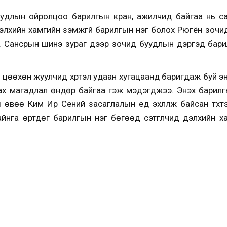
удлын ойролцоо барилгын кран, ажилчид байгаа нь са
дэлхийн хамгийн үзэмжгүй барилгын нэг болох Рюгён зо
. Сансрын шинэ зураг дээр зочид буудлын дэргэд барил
цөөхөн жуулчид хүртэл удаан хугацаанд баригдаж буй энэ
ах магадлал өндөр байгаа гэж мэдэгджээ. Энэхүү барил
ы өвөө Ким Ир Сений засаглалын үед эхлүүлж байсан түүх
айнга өртдөг барилгын нэг бөгөөд сэтгүүлчид дэлхийн х