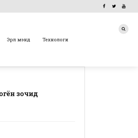
Эрүүл мэнд
Технологи
югён зочид