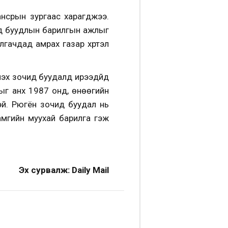
нсрын зургаас харагджээ.
чид буудлын барилгын ажлыг
гачдад амрах газар хүртэл
хүү зочид буудалд ирээдүйд
гыг анх 1987 онд, өнөөгийн
тэй. Рюгён зочид буудал нь
амгийн муухай барилга гэж
Эх сурвалж: Daily Mail