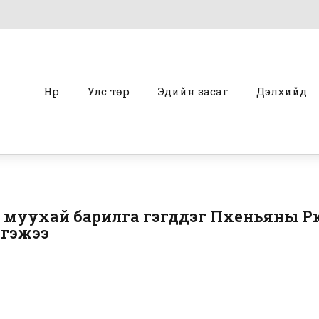
Нүүр
Улс төр
Эдийн засаг
Дэлхийд
муухай барилга гэгддэг Пхеньяны Р
ргэжээ