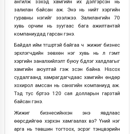
ангилж үзэхэд хамгийн их дэлгэрсэн нь
залилан байсан аж. Энэ нь нийт хэргийн
гуравны нэгийг эзэлжээ. Залилангийн 70
хувь орчим нь зуугаас бага ажилтантай
компаниудад гарсан гэнэ.
Байдал ийм түгшүүртэй байгаа ч жижиг бизнес
эрхлэгчдийн зөвхөн нэг хувь нь л гэмт
хэргийн заналхийлэлт буюу бүдүүлэг халдлагыг
хамгийн аюултай гэж үзсэн байна. Hiscox
судалгаанд хамрагдагчдаас хамгийн өндөр
хохирол амссан нь санхүүгийн компаниуд аж.
Тэд тус бүртээ 120 сая долларын гарзтай
байсан гэнэ.
Жижиг бизнесийнхэн энэ явдлаас
өөрсдийгөө хэрхэн хамгаалах вэ? Үүний нэг
арга нь төвшин тогтоох, эсрэг тэнцвэрийн