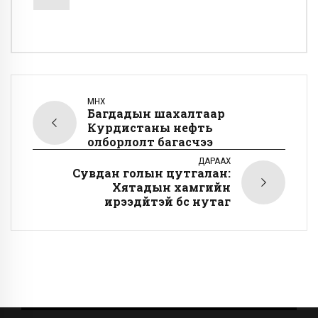
ӨМНӨХ
Багдадын шахалтаар
Курдистаны нефть
олборлолт багасчээ
ДАРААХ
Сувдан голын цутгалан:
Хятадын хамгийн
ирээдүйтэй бүс нутаг