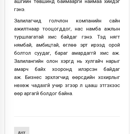
ашгийн төвшинд баймааргүй наймаа хийдэг
гэнэ.
Залилагчид голчлон компанийн сайн
ажилтнаар тооцогддог, нас намба ажлын
туршлагатай хүмүүс байдаг гэнэ. Тэд нягт
нямбай, амбицтай, өглөө эрт ирээд орой
болтол суудаг, бараг амардаггүй хүмүүс аж.
Залилангийн олон хэргүүд нь хулгайч нарыг
амарч байх хооронд илэрсэн байдаг
аж. Бизнес эрхлэгчид өөрсдийн хохирлыг
нөхөж чадахгүй учир зүгээр л цааш зүтгэхээс
өөр аргагүй болдог байна.
АНУ