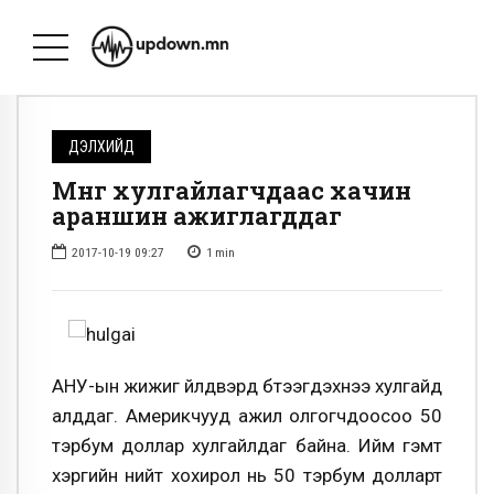
ДЭЛХИЙД
Мөнгө хулгайлагчдаас хачин
араншин ажиглагддаг
2017-10-19 09:27
1
min
АНУ-ын жижиг үйлдвэрүүд бүтээгдэхүүнээ хулгайд
алддаг. Америкчууд ажил олгогчдоосоо 50
тэрбум доллар хулгайлдаг байна. Ийм гэмт
хэргийн нийт хохирол нь 50 тэрбум долларт