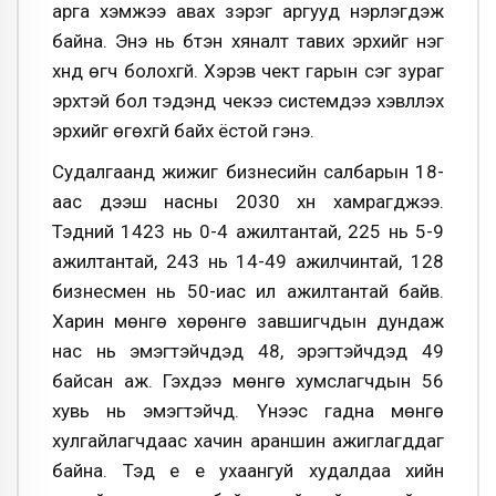
арга хэмжээ авах зэрэг аргууд нэрлэгдэж
байна. Энэ нь бүтэн хяналт тавих эрхийг нэг
хүнд өгч болохгүй. Хэрэв чект гарын үсэг зураг
эрхтэй бол тэдэнд чекээ системдээ хэвлүүлэх
эрхийг өгөхгүй байх ёстой гэнэ.
Судалгаанд жижиг бизнесийн салбарын 18-
аас дээш насны 2030 хүн хамрагджээ.
Тэдний 1423 нь 0-4 ажилтантай, 225 нь 5-9
ажилтантай, 243 нь 14-49 ажилчинтай, 128
бизнесмен нь 50-иас илүү ажилтантай байв.
Харин мөнгө хөрөнгө завшигчдын дундаж
нас нь эмэгтэйчүүдэд 48, эрэгтэйчүүдэд 49
байсан аж. Гэхдээ мөнгө хумслагчдын 56
хувь нь эмэгтэйчүүд. Үүнээс гадна мөнгө
хулгайлагчдаас хачин араншин ажиглагддаг
байна. Тэд үе үе ухаангуй худалдаа хийн