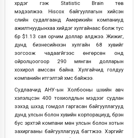
хүрдэг гэж Statistic Brain төв
мэдээлжээ. Hiscox байгууллагын хийсэн
сүүлийн судалгаанд Америкийн компаниуд
ажилтнуудынхаа хийдэг хулгайнаас болж тус
бүр $1.13 сая орчим доллар алджээ. Жижиг,
дунд бизнесийнхэн хулгайн 68 хувийг
зогсоож чадаагүйгээс өнгөрсөн онд
ойролцоогоор 290 мянган долларын
хохирол амссан байна. Хулгайчид голдуу
компанийн итгэлтэй хүмүүс байжээ.
Судлаачид АНУ-ын Холбооны шүүхийн авч
хэлэлцсэн 400 тохиолдлын мэдээг судлан
үзэхэд шүүхэд гомдол гаргасан байгууллагууд
дунд улсын болон хувийн корпорациуд, бүрэн
бус эрхтэй компани мөн улсын болон хотын
захиргааны байгууллагууд багтжээ. Хэргийг