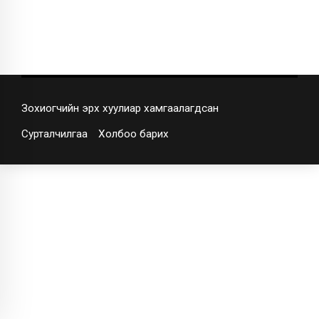
Зохиогчийн эрх хуулиар хамгаалагдсан
Сурталчилгаа
Холбоо барих