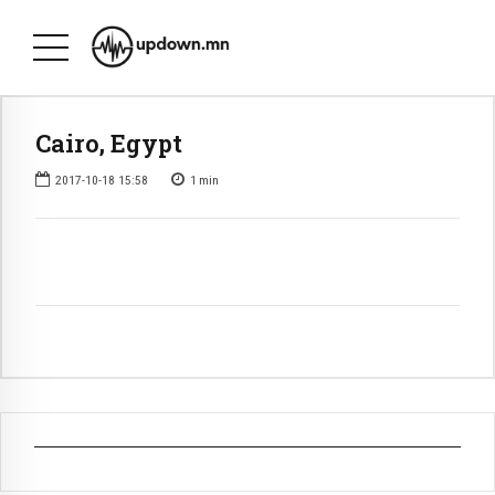
Cairo, Egypt
2017-10-18 15:58
1
min