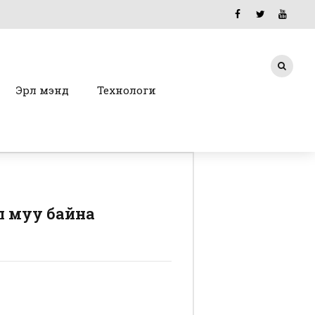
Эрүүл мэнд
Технологи
л муу байна