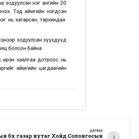
а зодуулсан нэг ангийн 20
арчээ. Тэд аймгийн нэгдсэн
рэг нь хагарсан, тархиндаа
сэнээр зодуулсан хүүхдүүд
х няц болсон байна.
ж ирэн хаалгаа дотроос нь
ргийг аймгийн цагдаагийн
ДАРААХ
н бүх газар нутаг Хойд Солонгосын