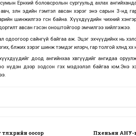
 сумын Ерөнхий боловсролын сургуульд ахлах ангийханда
вч, зөөлөн эдийн гэмтэл авсан хэрэг энэ сарын 3-нд г
рийн шинжилгээ өгсөн байна. Хүүхдүүдийн чихний хэнгэ
 доргилт авсан гэсэн оноштойгоор эмчилгээ хийлгэжээ.
л одоогоор сайнгүй байгаа аж. Эцэг эхчүүдийнх нь хэл
их, бөөлжих зэрэг шинж тэмдэг илэрч, гар толгой хөлөндөө хө
хүүхдүүдийг доод ангийнхаа хөвгүүдийг ангидаа оруул
о нүдэн дээр зодсон гэх мэдээлэл байгаа юм.Энэ хэ
ээ.
түлхүүрийн оосор
Пхеньян АНУ-ы