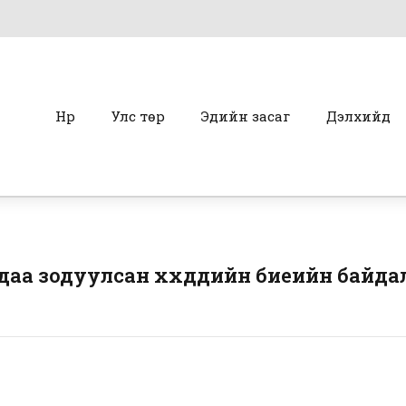
Нүүр
Улс төр
Эдийн засаг
Дэлхийд
а зодуулсан хүүхдүүдийн биеийн байда