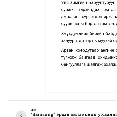
Увс аймгийн Баруунтуруун
сурагч тархиндаа гэмтэл а
эмнэлэгт хүргэгдэн ирж на
суурь ясны бэртэл гэмтэл,
Хүүхдүүдийн биеийн байда
халуурч, дотор нь муухай орг
Арван хоёрдугаар ангийн 
түгжиж байгаад охидынхо
байгууллага шалгаж эхэлж
ӨМНӨХ
“Samsung” эрсэн зүйлээ олох ухаалаг 