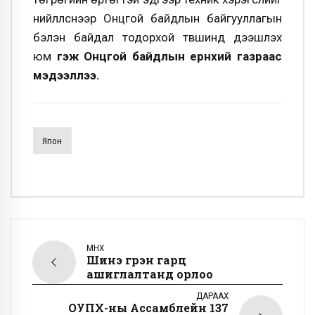
нийлүүлснээр Онцгой байдлын байгууллагын
бэлэн байдал тодорхой түвшинд дээшлэх
юм
гэж Онцгой байдлын ерөнхий газраас
мэдээллээ.
Япон
ӨМНӨХ
Шинэ гүүрэн гарц
ашиглалтанд орлоо
ДАРААХ
ОУПХ-ны Ассамблейн 137