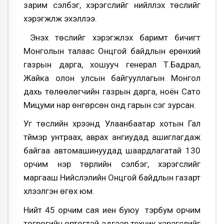
зарим сэлбэг, хэрэгслийг нийлүүлэх төслийг
хэрэгжүүлж эхэллээ.
Энэхүү төслийг хэрэгжүүлэх баримт бичигт
Монголын талаас Онцгой байдлын ерөнхий
газрын дарга, хошууч генерал Т.Бадрал,
Жайка олон улсын байгууллагын Монгол
дахь төлөөлөгчийн газрын дарга, ноён Сато
Мицуми нар өнгөрсөн онд гарын үсэг зурсан.
Уг төслийн хүрээнд Улаанбаатар хотын Гал
түймэр унтраах, аврах ангиудад ашиглагдаж
байгаа автомашинуудад шаардлагатай 130
орчим нэр төрлийн сэлбэг, хэрэгслийг
маргааш Нийслэлийн Онцгой байдлын газарт
хүлээлгэн өгөх юм.
Нийт 45 орчим сая иен буюу тэрбум орчим
төгрөгийн өртөгтэй эдгээр техник хэрэгслийг