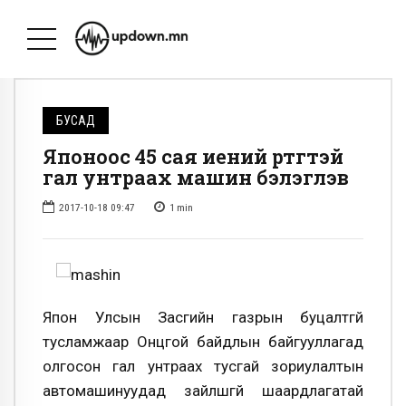
БУСАД
Японоос 45 сая иений өртөгтэй
гал унтраах машин бэлэглэв
2017-10-18 09:47
1
min
Япон Улсын Засгийн газрын буцалтгүй
тусламжаар Онцгой байдлын байгууллагад
олгосон гал унтраах тусгай зориулалтын
автомашинуудад зайлшгүй шаардлагатай