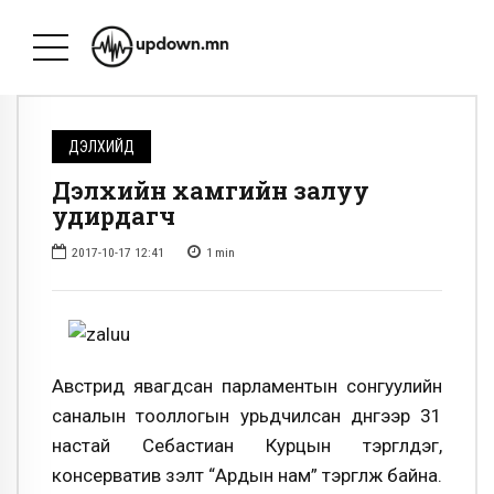
ДЭЛХИЙД
Дэлхийн хамгийн залуу
удирдагч
2017-10-17 12:41
1
min
Австрид явагдсан парламентын сонгуулийн
саналын тооллогын урьдчилсан дүнгээр 31
настай Себастиан Курцын тэргүүлдэг,
консерватив үзэлт “Ардын нам” тэргүүлж байна.