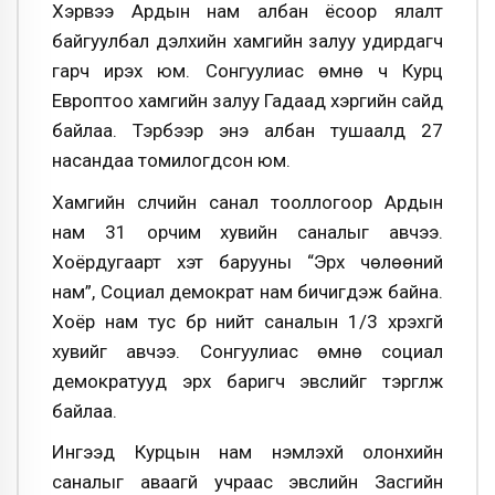
Хэрвээ Ардын нам албан ёсоор ялалт
байгуулбал дэлхийн хамгийн залуу удирдагч
гарч ирэх юм. Сонгуулиас өмнө ч Курц
Европтоо хамгийн залуу Гадаад хэргийн сайд
байлаа. Тэрбээр энэ албан тушаалд 27
насандаа томилогдсон юм.
Хамгийн сүүлчийн санал тооллогоор Ардын
нам 31 орчим хувийн саналыг авчээ.
Хоёрдугаарт хэт барууны “Эрх чөлөөний
нам”, Социал демократ нам бичигдэж байна.
Хоёр нам тус бүр нийт саналын 1/3 хүрэхгүй
хувийг авчээ. Сонгуулиас өмнө социал
демократууд эрх баригч эвслийг тэргүүлж
байлаа.
Ингээд Курцын нам үнэмлэхүй олонхийн
саналыг аваагүй учраас эвслийн Засгийн