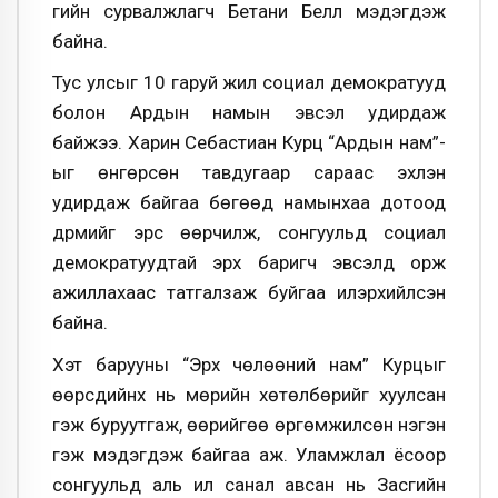
гийн сурвалжлагч Бетани Белл мэдэгдэж
байна.
Тус улсыг 10 гаруй жил социал демократууд
болон Ардын намын эвсэл удирдаж
байжээ. Харин Себастиан Курц “Ардын нам”-
ыг өнгөрсөн тавдугаар сараас эхлэн
удирдаж байгаа бөгөөд намынхаа дотоод
дүрмийг эрс өөрчилж, сонгуульд социал
демократуудтай эрх баригч эвсэлд орж
ажиллахаас татгалзаж буйгаа илэрхийлсэн
байна.
Хэт барууны “Эрх чөлөөний нам” Курцыг
өөрсдийнх нь мөрийн хөтөлбөрийг хуулсан
гэж буруутгаж, өөрийгөө өргөмжилсөн нэгэн
гэж мэдэгдэж байгаа аж. Уламжлал ёсоор
сонгуульд аль илүү санал авсан нь Засгийн