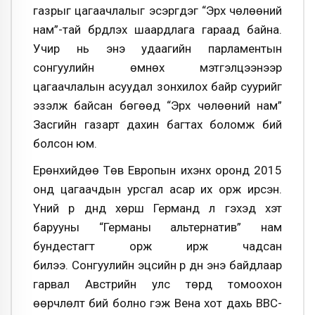
газрыг цагаачлалыг эсэргүүдэг “Эрх чөлөөний
нам”-тай бүрдүүлэх шаардлага гараад байна.
Учир нь энэ удаагийн парламентын
сонгуулийн өмнөх мэтгэлцээнээр
цагаачлалын асуудал зонхилох байр суурийг
эзэлж байсан бөгөөд “Эрх чөлөөний нам”
Засгийн газарт дахин багтах боломж бий
болсон юм.
Ерөнхийдөө Төв Европын ихэнх оронд 2015
онд цагаачдын урсгал асар их орж ирсэн.
Үүний үр дүнд хөрш Германд л гэхэд хэт
барууны “Германы альтернатив” нам
бундестагт орж ирж чадсан
билээ. Сонгуулийн эцсийн үр дүн энэ байдлаар
гарвал Австрийн улс төрд томоохон
өөрчлөлт бий болно гэж Вена хот дахь ВВС-