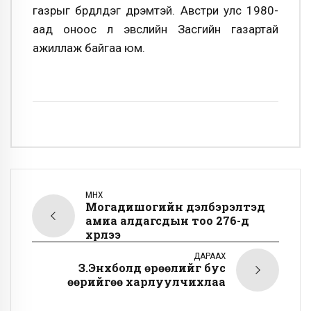
газрыг бүрдүүлдэг дүрэмтэй. Австри улс 1980-
аад оноос л эвслийн Засгийн газартай
ажиллаж байгаа юм.
ӨМНӨХ
Могадишогийн дэлбэрэлтэд
амиа алдагсдын тоо 276-д
хүрлээ
ДАРААХ
З.Энхболд өрөөлийг бус
өөрийгөө харлуулчихлаа