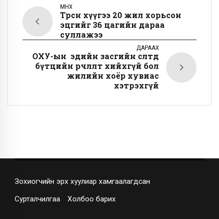
ӨМНӨХ
Төрсөн хүүгээ 20 жил хорьсон
эцгийг 36 цагийн дараа
суллажээ
ДАРААХ
ОХУ-ын эдийн засгийн өсөлтөд
бүтцийн өөрчлөлт хийхгүй бол
жилийн хоёр хувиас
хэтрэхгүй
Зохиогчийн эрх хуулиар хамгаалагдсан
Сурталчилгаа
Холбоо барих