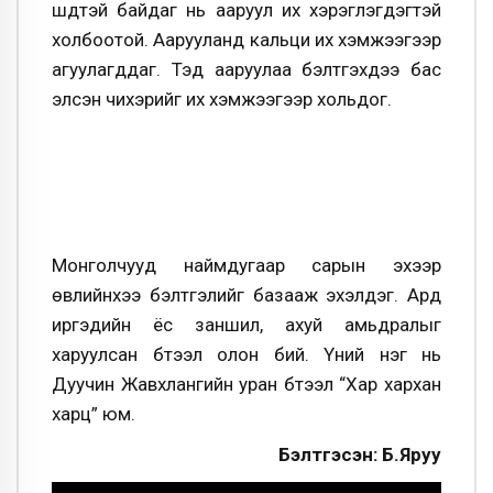
шүдтэй байдаг нь ааруул их хэрэглэгдэгтэй
холбоотой. Аарууланд кальци их хэмжээгээр
агуулагддаг. Тэд ааруулаа бэлтгэхдээ бас
элсэн чихэрийг их хэмжээгээр хольдог.
Монголчууд наймдугаар сарын эхээр
өвлийнхээ бэлтгэлийг базааж эхэлдэг. Ард
иргэдийн ёс заншил, ахуй амьдралыг
харуулсан бүтээл олон бий. Үүний нэг нь
Дуучин Жавхлангийн уран бүтээл “Хар хархан
харц” юм.
Бэлтгэсэн: Б.Яруу