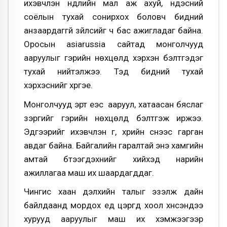
ихэвчлэн нүүдлийн мал аж ахуй, үндэсний
соёлын тухай сонирхох боловч бидний
анзаардаггүй зүйлсийг ч бас ажигладаг байна.
Оросын asiarussia сайтад монголчууд
ааруулыг гэрийн нөхцөлд хэрхэн бэлтгэдэг
тухай нийтэлжээ. Тэд бидний тухай
хэрхэснийг хүргэе.
Монголчууд эрт үеэс ааруул, хатаасан бяслаг
зэргийг гэрийн нөхцөлд бэлтгэж иржээ.
Эдгээрийг ихэвчлэн гүү, үхрийн сүүнээс гарган
авдаг байна. Байгалийн гаралтай энэ хамгийн
амтай бүтээгдэхүүнийг хийхэд нарийн
ажиллагаа маш их шаардагддаг.
Чингис хаан дэлхийн талыг эзэлж дайн
байлдаанд мордох үед цэргүүд хоол хүнсэндээ
хурууд ааруулыг маш их хэмжээгээр