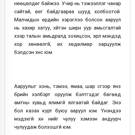
нөөцөлдөг байжээ. Учир нь тэжээллэг чанар
сайтай, өег байдгаараа шууд холбоотой.
Малчидын ердийн хэрэглээ болсон ааруул
нь хахир хатуу, хүйтэн ширүүн уур амьсгалтай
хээр талын амьдралд зохицсон, эрүүл мэндэд
хор хөнөөлгүй, их хөдөлмөр зарцуулж
бэлдсэн хүнс юм.
Ааруулыг хонь, тэмээ, ямаа, шар сүүгээр янз
бүрийн хэлбэрт оруулж бэлтгэдэг бөгөөд
амтны хувьд ялимгүй ялгаатай байдаг. Энэ
бол казах курт буюу ааруул юм. Үнэндээ
мэдэхгүй хүн үүнийг чулуу хэмээн андуурч
чулуудаж болзошгүй юм.