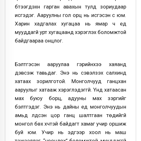
бүтээгдэхүүн гарган авахын тулд зориудаар
исгэдэг. Ааруулны гол орц нь исгэсэн сүү юм.
Харин хадгалах хугацаа нь ямар ч үед
мууддагүй урт хугацаанд хэрэглэх боломжтой
байдгаараа онцлог.
Бэлтгэсэн ааруулаа гэрийнхээ хаяанд
дэвсэж тавьдаг. Энэ нь сэвэлзэх салхинд
хатаах зорилготой. Монголчууд ганцхан
ааруулыг хатааж хэрэглэдэггүй. Үүнд хатаасан
мах буюу борц, адууны мах зэргийг
бэлтгэдэг. Энэ нь дайны үед монголчуудын
амьд үлдсэн цор ганц шалтгаан төдийгүй
монгол бөх хүчтэй байдагт хамаг учир оршиж
буй юм. Учир нь эдгээр хоол нь маш
тэжээллэг “нөөцлөх” боломжтой мууддаггүй