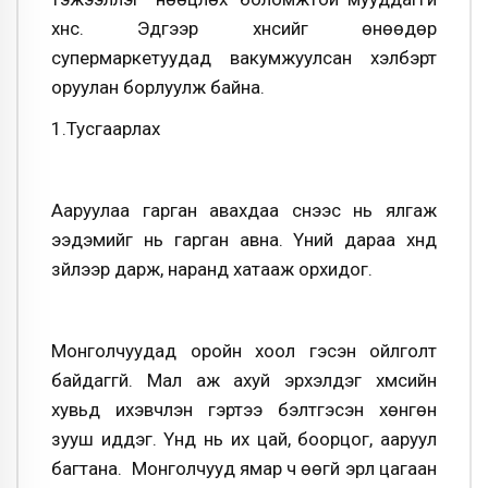
хүнс. Эдгээр хүнсийг өнөөдөр
супермаркетуудад вакумжуулсан хэлбэрт
оруулан борлуулж байна.
1.Тусгаарлах
Ааруулаа гарган авахдаа сүүнээс нь ялгаж
ээдэмийг нь гарган авна. Үүний дараа хүнд
зүйлээр дарж, наранд хатааж орхидог.
Монголчуудад оройн хоол гэсэн ойлголт
байдаггүй. Мал аж ахуй эрхэлдэг хүмүүсийн
хувьд ихэвчлэн гэртээ бэлтгэсэн хөнгөн
зууш иддэг. Үүнд нь их цай, боорцог, ааруул
багтана. Монголчууд ямар ч өөгүй эрүүл цагаан