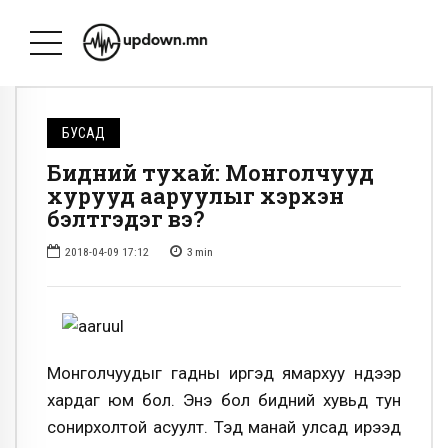
БУСАД
Бидний тухай: Монголчууд
хурууд ааруулыг хэрхэн
бэлтгэдэг вэ?
2018-04-09 17:12
3
min
Монголчуудыг гадны иргэд ямархуу нүдээр
хардаг юм бол. Энэ бол бидний хувьд тун
сонирхолтой асуулт. Тэд манай улсад ирээд