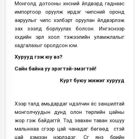
Монголд дотооны хүнсний үйлдвэрүүд гаднаас
импортоор оруулж ирдэг чипсний оронд
ааруулыг чипс хэлбэрт оруулан үйлдвэрлэж
зах зээлд борлуулах болсон. Ингэснээр
хүүхдийн эрүүл хоол тэжээлийн уламжлалыг
хадгалахыг оролдсон юм.
Хурууд гэж юу вэ?
Сайн байна уу эрэгтэй-эмэгтэй!
Курт буюу жижиг хурууд
Хээр талд амьдардаг нүүдэлчин ёс заншилтай
монголчуудын дунд олон төрлийн цайны
жор гэж байдаггүй. Тэд зөвхөн таван хошуу
малынхаа сүүгээр цай чанадаг бөгөөд сүүтэй
цай хэмээн нэрлэдэг. Сүүг янз бүрийн