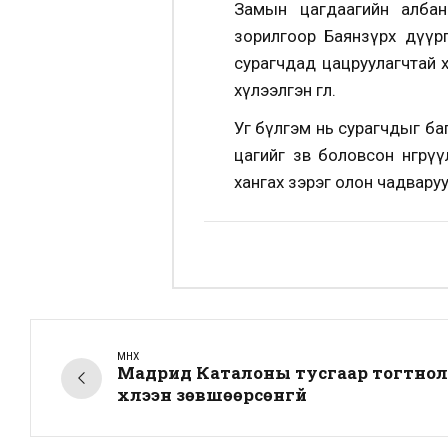
Замын цагдаагийн албаны
зорилгоор Баянзүрх дүүрг
сурагчдад цацруулагчтай х
хүлээлгэн өглөө.
Уг бүлгэм нь сурагчдыг баг
цагийг зөв боловсон өнгө
хангах зэрэг олон чадвар
ӨМНӨХ
Мадрид Каталоны тусгаар тогтно
хүлээн зөвшөөрсөнгүй