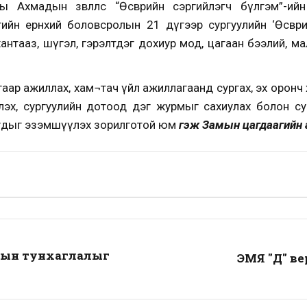
 Ахмадын зөвлөлөөс “Өсвөрийн сэргийлэгч бүлгэм”-и
ийн ерөнхий боловсролын 21 дүгээр сургуулийн ‘Өсвөри
антааз, шүгэл, гэрэлтдэг дохиур мод, цагаан бээлий, м
аар ажиллах, хам¬тач үйл ажиллагаанд сургах, эх оронч хүм
рүүлэх, сургуулийн дотоод дэг журмыг сахиулах болон 
уудыг эзэмшүүлэх зорилготой юм
гэж Замын цагдаагийн 
лын тунхаглалыг
ЭМЯ "Д" ве