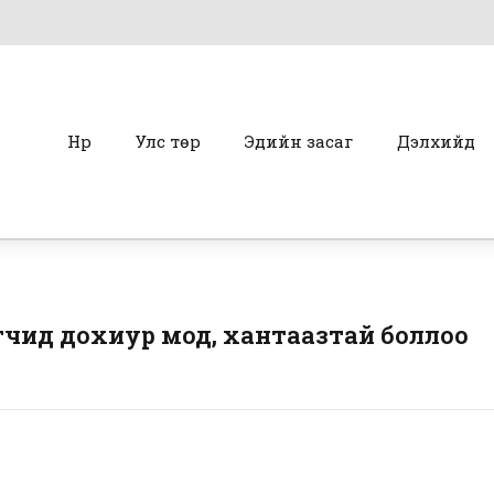
Нүүр
Улс төр
Эдийн засаг
Дэлхийд
гчид дохиур мод, хантаазтай боллоо