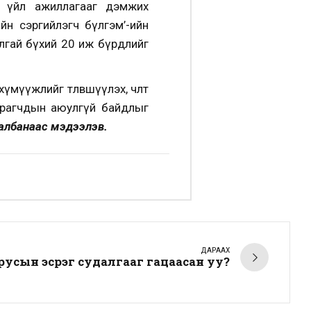
йн үйл ажиллагааг дэмжих
йн сэргийлэгч бүлгэм’-ийн
алгай бүхий 20 иж бүрдлийг
үүжлийг төлөвшүүлэх, чөлөөт
сурагчдын аюулгүй байдлыг
албанаас мэдээлэв.
ДАРААХ
русын эсрэг судалгааг гацаасан уу?