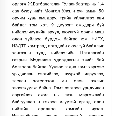
орлогч Ж.Батбаясгалан “Улаанбаатар нь 1.4
сая буюу нийт Монгол Улсын хүн амын 50
орчим хувь амьдарч, төрийн үйлчилгээ авч
байдаг том хот. 9 дүүрэгт амьдарч буй
нийслэлчүүдийн эрүүл, аюулгүй орчин маш
олон зүйлээс бүрдэж байгаа юм. НИТХ,
НЗДТГ хамтраад иргэдийн аюулгүй байдлыг
хангахын тулд нийслэлийн Цагдаагийн
газрын Мэдээлэл удирдлагын төвийг бий
болгосон байгаа. Үүнээс гадна гэмт хэргээс
урьдчилан сэргийлэх, шуурхай илрүүлэх,
таслан зогсооход мөн олон ажлыг
хэрэгжүүлж байна. Гэмт хэргээс урьдчилан
сэргийлэх ажил нь зөвхөн мэргэжлийн
байгууллагын гэхээс илүүтэй иргэд олон
нийтийн оролцоо хамгийн чухал.
Иргэдийнхээ эрүүл, аюулгүй орчныг