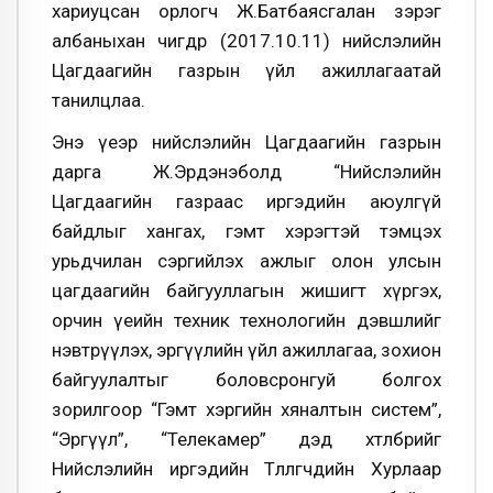
хариуцсан орлогч Ж.Батбаясгалан зэрэг
албаныхан өчигдөр (2017.10.11) нийслэлийн
Цагдаагийн газрын үйл ажиллагаатай
танилцлаа.
Энэ үеэр нийслэлийн Цагдаагийн газрын
дарга Ж.Эрдэнэболд “Нийслэлийн
Цагдаагийн газраас иргэдийн аюулгүй
байдлыг хангах, гэмт хэрэгтэй тэмцэх
урьдчилан сэргийлэх ажлыг олон улсын
цагдаагийн байгууллагын жишигт хүргэх,
орчин үеийн техник технологийн дэвшлийг
нэвтрүүлэх, эргүүлийн үйл ажиллагаа, зохион
байгуулалтыг боловсронгуй болгох
зорилгоор “Гэмт хэргийн хяналтын систем”,
“Эргүүл”, “Телекамер” дэд хөтөлбөрийг
Нийслэлийн иргэдийн Төлөөлөгчдийн Хурлаар