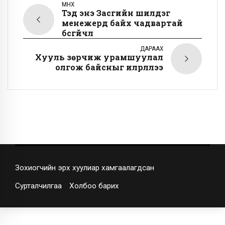
ӨМНӨХ
Тэд энэ Засгийн шилдэг
менежерүүд байх чадвартай
бүсгүйчүүл
ДАРААХ
Хууль зөрчиж урамшуулал
олгож байсныг илрүүллээ
Зохиогчийн эрх хуулиар хамгаалагдсан
Сурталчилгаа
Холбоо барих