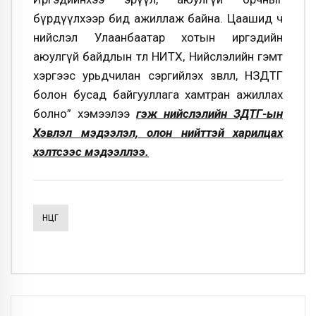
бүрдүүлхээр бид ажиллаж байна. Цаашид ч
нийслэл Улаанбаатар хотын иргэдийн
аюулгүй байдлын төлөө НИТХ, Нийслэлийн гэмт
хэргээс урьдчилан сэргийлэх зөвлөл, НЗДТГ
болон бусад байгууллага хамтран ажиллах
болно” хэмээлээ
гэж нийслэлийн ЗДТГ-ын
Хэвлэл мэдээлэл, олон нийттэй харилцах
хэлтсээс мэдээллээ.
НЦГ