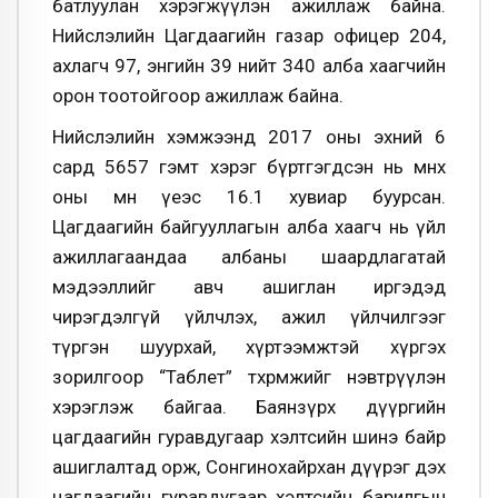
батлуулан хэрэгжүүлэн ажиллаж байна.
Нийслэлийн Цагдаагийн газар офицер 204,
ахлагч 97, энгийн 39 нийт 340 алба хаагчийн
орон тоотойгоор ажиллаж байна.
Нийслэлийн хэмжээнд 2017 оны эхний 6
сард 5657 гэмт хэрэг бүртгэгдсэн нь өмнөх
оны мөн үеэс 16.1 хувиар буурсан.
Цагдаагийн байгууллагын алба хаагч нь үйл
ажиллагаандаа албаны шаардлагатай
мэдээллийг авч ашиглан иргэдэд
чирэгдэлгүй үйлчлэх, ажил үйлчилгээг
түргэн шуурхай, хүртээмжтэй хүргэх
зорилгоор “Таблет” төхөөрөмжийг нэвтрүүлэн
хэрэглэж байгаа. Баянзүрх дүүргийн
цагдаагийн гуравдугаар хэлтсийн шинэ байр
ашиглалтад орж, Сонгинохайрхан дүүрэг дэх
цагдаагийн гуравдугаар хэлтсийн барилгын