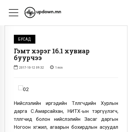
БУСАД
Гэмт хэрэг 16.1 хувиар
буурчээ
2017-10-12 09:32
1
min
Нийслэлийн иргэдийн Төлөөлөгчдийн Хурлын
дарга С.Амарсайхан, НИТХ-ын тэргүүлэгч,
төлөөлөгчид болон нийслэлийн Засаг даргын
Ногоон хөгжил, агаарын бохирдлын асуудал