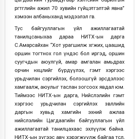
өргөтгөлийн ажил 70 хувийн гүйцэтгэлтэй явна”
хэмээн албаныханд мэдээлэл өгөв.
Тус байгууллагын үйл ажиллагаатай
танилцсаныхаа дараа НИТХ-ын дарга
С.Амарсайхан “Хот урагшилж хөгжих, цаашид
оршин тогтнох гол үндэс бол иргэд, оршин
суугчдын аюулгүй, амар амгалан амьдрах
орчин нөхцөлийг бүрдүүлэх, гэмт хэргээс
урьдчилан сэргийлэх, болзошгүй эрсдэлээс
хамгаалж, аюулыг таслан зогсоох явдал юм.
Тиймээс НИТХ-ын дарга, Нийслэлийн гэмт
хэргээс урьдчилан сэргийлэх зөвлөлийн
даргын хувьд хамгийн эхний ажлаа
нийслэлийн Цагдаагийн байгууллагын үйл
ажиллагаатай танилцахаас эхлүүлж байна.
НИТХ-ын зүгээс авч хэрэгжүүлж байгаа төсөл,