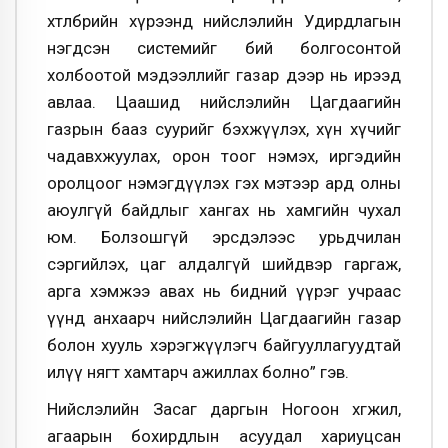
хөтөлбөрийн хүрээнд нийслэлийн Удирдлагын
нэгдсэн системийг бий болгосонтой
холбоотой мэдээллийг газар дээр нь ирээд
авлаа. Цаашид нийслэлийн Цагдаагийн
газрын бааз суурийг бэхжүүлэх, хүн хүчийг
чадавхжуулах, орон тоог нэмэх, иргэдийн
оролцоог нэмэгдүүлэх гэх мэтээр ард олны
аюулгүй байдлыг хангах нь хамгийн чухал
юм. Болзошгүй эрсдэлээс урьдчилан
сэргийлэх, цаг алдалгүй шийдвэр гаргаж,
арга хэмжээ авах нь бидний үүрэг учраас
үүнд анхаарч нийслэлийн Цагдаагийн газар
болон хууль хэрэгжүүлэгч байгууллагуудтай
илүү нягт хамтарч ажиллах болно” гэв.
Нийслэлийн Засаг даргын Ногоон хөгжил,
агаарын бохирдлын асуудал хариуцсан