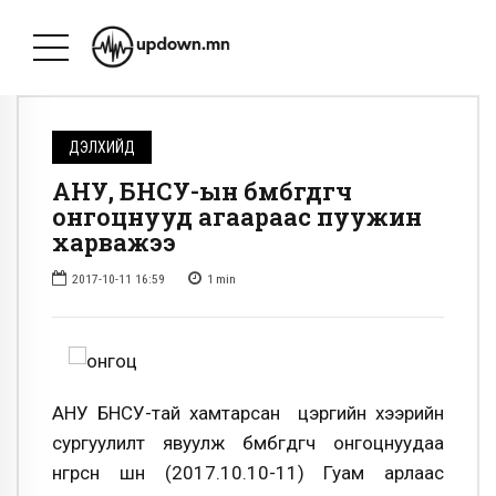
ДЭЛХИЙД
АНУ, БНСУ-ын бөмбөгдөгч
онгоцнууд агаараас пуужин
харважээ
2017-10-11 16:59
1
min
АНУ БНСУ-тай хамтарсан цэргийн хээрийн
сургуулилт явуулж бөмбөгдөгч онгоцнуудаа
өнгөрсөн шөнө (2017.10.10-11) Гуам арлаас