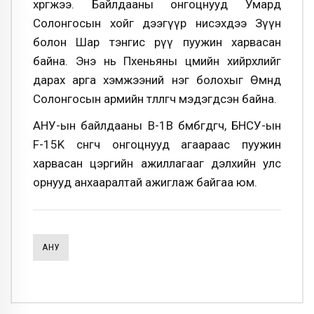
хөөргөжээ. Байлдааны онгоцнууд Умард
Солонгосын хойг дээгүүр нисэхдээ Зүүн
болон Шар тэнгис рүү пуужин харвасан
байна. Энэ нь Пхеньяны цөмийн хийрхлийг
дарах арга хэмжээний нэг болохыг Өмнөд
Солонгосын армийн төлөөлөгч мэдэгдсэн байна.
АНУ-ын байлдааны B-1B бөмбөгдөгч, БНСУ-ын
F-15K сөнөөгч онгоцнууд агаараас пуужин
харвасан цэргийн ажиллагааг дэлхийн улс
орнууд анхааралтай ажиглаж байгаа юм.
АНУ