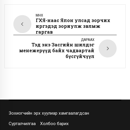
ӨМНӨХ
ГХЯ-наас Япон улсад зорчих
иргэдэд зориулж зөвлөмж
гаргав
ДАРААХ
Тэд энэ Засгийн шилдэг
менежерүүд байх чадвартай
бүсгүйчүүл
Зохиогчийн эрх хуулиар хамгаалагдсан
Сурталчилгаа
Холбоо барих