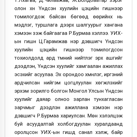
олон хүн Үндсэн хуулийн цэцийн гишүүнээр
томилогдож байсан бөгөөд өөрийнх нь
мэдлэг, туршлага дээрх шалгуурыг хангана
хэмээн үзэж байгаагаа Р.Бурмаа хэллээ. УИХ-
ын гишүүн Ц.Гарамжав нэр дэвшигч Үндсэн
хуулийн цэцийн гишүүнээр томилогдсон
тохиолдолд ард түмний нийтлэг эрх ашгийг
дээдлэн, Үндсэн хуулийг хамгаалан ажиллах
эсэхийг асуулаа. Эх орондоо хүмүүнлэг, иргэний
ардчилсан нийгэм цогцлуулан хөгжүүлэхийг
эрхэм зорилго болгон Монгол Улсын Үндсэн
хуулийг даяар олноо зарлан тунхагласан
зарчмыг дээдлэн ажиллана хэмээн нэр
дэвшигч Р.Бурмаа хариулсан. Мөн хэлэлцэж
буй асуудалтай холбогдуулан хуралдаанд
оролцсон УИХ-ын гишүүд санал хэлж, байр