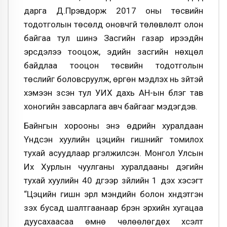
дарга Д.Пүрэвдорж 2017 оны төсвийн
тодотголын төсөлд оновчгүй төлөвлөлт олон
байгаа тул шинэ Засгийн газар ирээдүйн
эрсдэлээ тооцож, эдийн засгийн нөхцөл
байдлаа тооцон төсвийн тодотголын
төслийг боловсруулж, өргөн мэдүүлэх нь зүйтэй
хэмээн үзсэн тул УИХ дахь АН-ын бүлэг тав
хоногийн завсарлага авч байгааг мэдэгдэв.
Байнгын хорооны энэ өдрийн хуралдаан
Үндсэн хуулийн цэцийн гишүүнийг томилох
тухай асуудлаар үргэлжилсэн. Монгол Улсын
Их Хурлын чуулганы хуралдааны дэгийн
тухай хуулийн 40 дүгээр зүйлийн 1 дэх хэсэгт
“Цэцийн гишүүн эрүүл мэндийн болон хүндэтгэн
үзэх бусад шалтгаанаар бүрэн эрхийн хугацаа
дуусахаасаа өмнө чөлөөлөгдөх хүсэлт