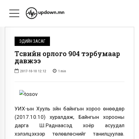
ЭДИЙН ЗАСАГ
Төсвийн орлого 904 тэрбумаар
давжээ
2017-10-10 12:12
1
min
УИХ-ын Хууль зүйн байнгын хороо өнөөдөр
(2017.10.10) хуралдаж, Байнгын хорооны
дарга Ш.Раднаасэд хоёр асуудал
хэлэлцэхээр төлөвлөснийг танилцуулав.