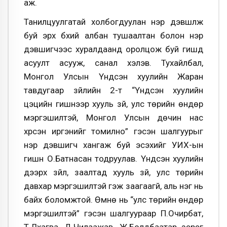
аж.
Танилцуулгатай холбогдуулан нэр дэвшүүлж
буй эрх бүхий албан тушаалтан болон нэр
дэвшигчээс хуралдаанд оролцож буй гишүүд
асуулт асууж, санал хэлэв. Тухайлбал,
Монгол Улсын Үндсэн хуулийн Жаран
тавдугаар зүйлийн 2-т “Үндсэн хуулийн
цэцийн гишүүнээр хууль зүй, улс төрийн өндөр
мэргэшилтэй, Монгол Улсын дөчин нас
хүрсэн иргэнийг томилно” гэсэн шалгуурыг
нэр дэвшигч хангаж буй эсэхийг УИХ-ын
гишүүн О.Батнасан тодруулав. Үндсэн хуулийн
дээрх зүйл, заалтад хууль зүй, улс төрийн
давхар мэргэшилтэй гэж заагаагүй, аль нэг нь
байх боломжтой. Өмнө нь “улс төрийн өндөр
мэргэшилтэй” гэсэн шалгуураар П.Очирбат,
Т.Лхагва, Д.Чилаажав, Ж.Болдбаатар зэрэг