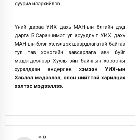
сууриа илэрхийлэв.
Үүний дараа УИХ дахь МАН-ын бүлгийн дэд
дарга Б.Саранчимэг уг асуудлыг УИХ дахь
МАН-ын бүлэг хэлэлцэх шаардлагатай байгаа
тул тав хоногийн завсарлага авч буйг
мэдэгдсэнээр Хууль зүйн байнгын хорооны
хуралдаан өндөрлөв
хэмээн УИХ-ын
Хэвлэл мэдээлэл, олон нийттэй харилцах
хэлтэс мэдээллээ.
ӨМНӨХ