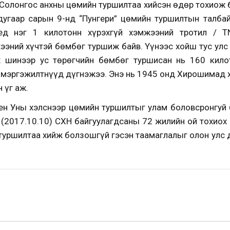
д Солонгос анхны цөмийн туршилтаа хийсэн өдөр тохиож 
угаар сарын 9-нд “Пунгери” цөмийн туршилтын талба
ед нэг 1 килотонн хүрэхгүй хэмжээний тротил / T
ээний хүчтэй бөмбөг туршиж байв. Үүнээс хойш тус улс 
 шинээр ус төрөгчийн бөмбөг туршисан нь 160 кило
 мэргэжилтнүүд дүгнэжээ. Энэ нь 1945 онд Хирошимад
 үг аж.
ен Уны хэлснээр цөмийн туршилтыг улам боловсронгуй
 (2017.10.10) СХН байгуулагдсаны 72 жилийн ой тохиох
туршилтаа хийж болзошгүй гэсэн таамаглалыг олон улс