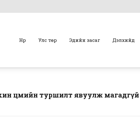
Нүүр
Улс төр
Эдийн засаг
Дэлхийд
хин цөмийн туршилт явуулж магадгүй