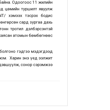
байна. Одоогоос 11 жилийн
йд цөмийн туршилт явуулж
NT/ хэмээх тэсрэх бодис
өнгөрсөн сард зургаа дахь
тонн тротил дэлбэрсэнтэй
 хаясан атомын бөмбөгнөөс
 болгоно гэдгээ мэдэгдээд
 юм. Харин энэ үед ээлжит
 дэвшүүлж, сонор сэрэмжээ