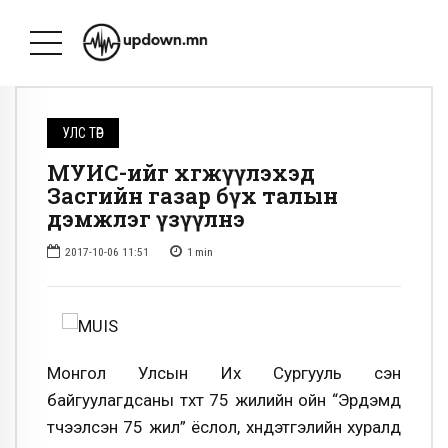
УЛС ТӨР
МУИС-ийг хөгжүүлэхэд
Засгийн газар бүх талын
дэмжлэг үзүүлнэ
2017-10-06 11:51
1
min
Монгол Улсын Их Сургууль үүсэн
байгуулагдсаны түүхт 75 жилийн ойн “Эрдэмд
түүчээлсэн 75 жил” ёслол, хүндэтгэлийн хуралд