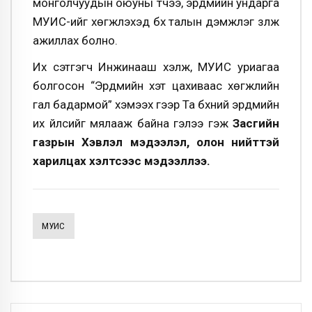
монголчуудын оюуны түүчээ, эрдмийн ундарга
МУИС-ийг хөгжүүлэхэд бүх талын дэмжлэг үзүүлж
ажиллах болно.
Их сэтгэгч Инжинааш хэлж, МУИС уриагаа
болгосон “Эрдмийн хэт цахиваас хөгжлийн
гал бадармой” хэмээх үгээр Та бүхний эрдмийн
их үйлсийг мялааж байна гэлээ гэж
Засгийн
газрын Хэвлэл мэдээлэл, олон нийттэй
харилцах хэлтсээс мэдээллээ
.
МУИС