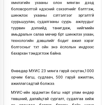
хүмүүнлэгийн ухааны олон мянган дээд
боловсролтой үндэсний сэхээтнийг бэлтгэж,
шинжлэх ухааны сэтгэлгээг эргэлтгүй
суурьшуулан, судалгааны суурь ажлуудыг
туурвин дэлхийд танигдаж, нийгмийн
амьдралын салаа мөчир бүрт шинжлэх ухаан,
технологийн дэвшлийг бодит ажил хэрэг
болгосныг түүхт ойн энэ ёслолын индрээс
бахархан тэмдэглэж байна.
Өнөөдөр МУИС 23 мянга гаруй оюутан,1000
орчим багш, судлаач, 500 гаруй ажилтан,
ажиллагсадтай болжээ.
МУИС-ийн эрдэмтэн багш нарт улам өндөр
төвшний, далайцтай сургалт, судалгаа хийж
эх орондоо баялаг бүтээгч байх шинэ