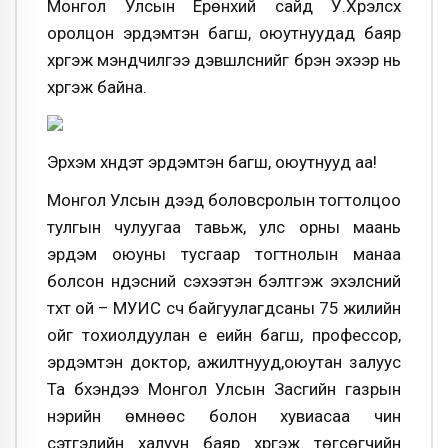
Монгол Улсын Ерөнхий сайд У.Хүрэлсүх
оролцон эрдэмтэн багш, оюутнуудад баяр
хүргэж мэндчилгээ дэвшүүлснийг бүрэн эхээр нь
хүргэж байна.
Эрхэм хүндэт эрдэмтэн багш, оюутнууд аа!
Монгол Улсын дээд боловсролын тогтолцоо
тулгын чулуугаа тавьж, улс орны маань
эрдэм оюуны тусгаар тогтнолын манаа
болсон үндэсний сэхээтэн бэлтгэж эхэлсний
түүхт ой – МУИС үүсч байгуулагдсаны 75 жилийн
ойг тохиолдуулан үе үеийн багш, профессор,
эрдэмтэн доктор, ажилтнууд,оюутан залуус
Та бүхэндээ Монгол Улсын Засгийн газрын
нэрийн өмнөөс болон хувиасаа чин
сэтгэлийн халуун баяр хүргэж төгсөгчийн