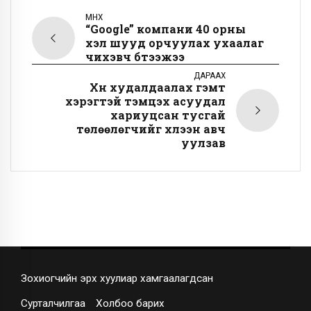
ӨМНӨХ
“Google” компани 40 орны
хэл шууд орчуулах ухаалаг
чихэвч бүтээжээ
ДАРААХ
Хүн худалдаалах гэмт
хэрэгтэй тэмцэх асуудал
хариуцсан тусгай
төлөөлөгчийг хүлээн авч
уулзав
Зохиогчийн эрх хуулиар хамгаалагдсан
Сурталчилгаа
Холбоо барих