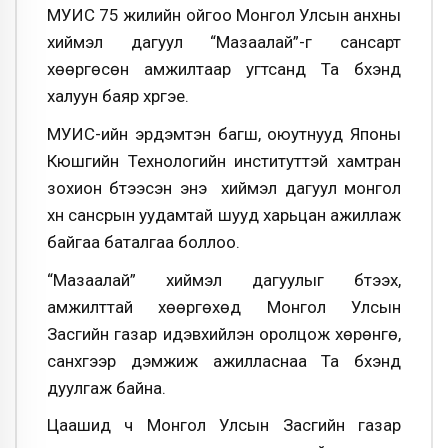
МУИС 75 жилийн ойгоо Монгол Улсын анхны
хиймэл дагуул “Мазаалай”-г сансарт
хөөргөсөн амжилтаар угтсанд Та бүхэнд
халуун баяр хүргэе.
МУИС-ийн эрдэмтэн багш, оюутнууд Японы
Кюүшүгийн Технологийн институттэй хамтран
зохион бүтээсэн энэ хиймэл дагуул монгол
хүн сансрын уудамтай шууд харьцан ажиллаж
байгаа баталгаа боллоо.
“Мазаалай” хиймэл дагуулыг бүтээх,
амжилттай хөөргөхөд Монгол Улсын
Засгийн газар идэвхийлэн оролцож хөрөнгө,
санхүүгээр дэмжиж ажилласнаа Та бүхэнд
дуулгаж байна.
Цаашид ч Монгол Улсын Засгийн газар