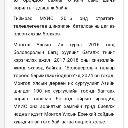
зорилтыг дэвшүүлж байна.
Тиймээс МУИС 2016 онд стратеги
төлөвлөгөөгөө шинэчлэн баталсан нь цаг үеэ
олсон алхам болжээ.
Монгол Улсын Их хурал 2016 онд
боловсролын багц хуулийг баталж түүнийг
хэрэгжүүлэх ажил 2017-2018 оны хичээлийн
жилд эхлээд байгаа. “Боловсролын талаар
төрөөс баримтлах бодлого”-д 2024 он гэхэд
Монгол Улсын дөрвөн их сургуулийг Азийн
шилдэг 100 их сургуулийн тоонд багтаах
зорилт тавьсан бөгөөд ойрын ирээдүйд
МУИС энэ зорилтыг хамгийн түрүүнд биелүүлж
чадна гэдэгт Монгол Улсын Ерөнхий сайдын
хувьд итгэл төгс байгаагаа онцлон хэлье.