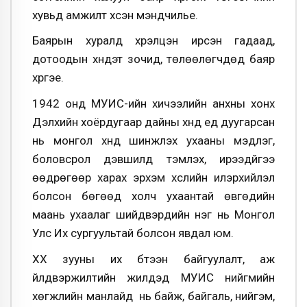
хувьд амжилт хүсэн мэндчилье.
Баярын хуралд хүрэлцэн ирсэн гадаад,
дотоодын хүндэт зочид, төлөөлөгчдөд баяр
хүргэе.
1942 онд МУИС-ийн хичээлийн анхны хонх
Дэлхийн хоёрдугаар дайны хүнд үед дуугарсан
нь монгол хүнд шинжлэх ухааны мэдлэг,
боловсрол дэвшилд тэмүүлэх, ирээдүйгээ
өөдрөгөөр харах эрхэм хүслийн илэрхийлэл
болсон бөгөөд холч ухаантай өвгөдийн
маань ухаалаг шийдвэрүүдийн нэг нь Монгол
Улс Их сургуультай болсон явдал юм.
ХХ зууны их бүтээн байгуулалт, аж
үйлдвэржилтийн жилүүдэд МУИС нийгмийн
хөгжлийн манлайд нь байж, байгаль, нийгэм,