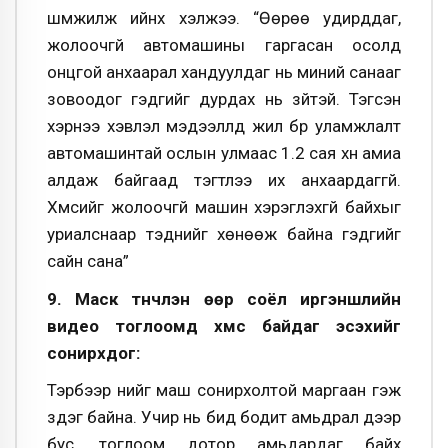
шүүмжилж ийнхүү хэлжээ. “Өөрөө удирддаг,
жолоочгүй автомашины гаргасан осолд
онцгой анхаарал хандуулдаг нь миний санааг
зовоодог гэдгийг дурдах нь зүйтэй. Тэгсэн
хэрнээ хэвлэл мэдээллүүд жил бүр уламжлалт
автомашинтай ослын улмаас 1.2 сая хүн амиа
алдаж байгаад тэгтлээ их анхаардаггүй.
Хүмүүсийг жолоочгүй машин хэрэглэхгүй байхыг
уриалснаар тэднийг хөнөөж байна гэдгийг
сайн сана”
9. Маск түүнчлэн өөр соёл иргэншлийн
видео тоглоомд хүмүүс байдаг эсэхийг
сонирхдог:
Тэрбээр үүнийг маш сонирхолтой маргаан гэж
үздэг байна. Учир нь бид бодит амьдрал дээр
бус, тоглоом дотор амьдардаг байх