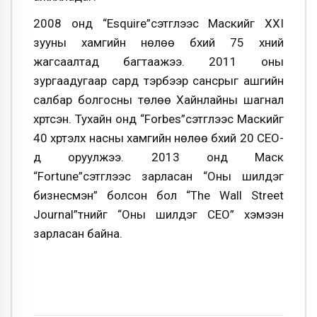
2008 онд “Esquire”сэтгүүлээс Маскийг XXI
зууны хамгийн нөлөө бүхий 75 хүний
жагсаалтад багтаажээ. 2011 оны
зургаадугаар сард тэрбээр сансрыг ашгийн
салбар болгосны төлөө Хайнлайны шагнал
хүртсэн. Тухайн онд “Forbes”сэтгүүлээс Маскийг
40 хүртэлх насны хамгийн нөлөө бүхий 20 СЕО-
д оруулжээ. 2013 онд Маск
“Fortune”сэтгүүлээс зарласан “Оны шилдэг
бизнесмэн” болсон бол “The Wall Street
Journal”түүнийг “Оны шилдэг СЕО” хэмээн
зарласан байна.