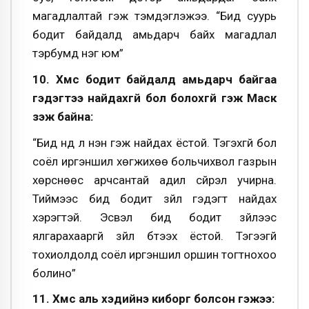
магадлалтай гэж тэмдэглэжээ. “Бид суурь
бодит байдалд амьдарч байх магадлал
тэрбумд нэг юм”
10. Хүмүүс бодит байдалд амьдарч байгаа
гэдэгтээ найдахгүй бол болохгүй гэж Маск
үзэж байна:
“Бид үүнд л үнэн гэж найдах ёстой. Тэгэхгүй бол
соёл иргэншил хөгжихөө больчихвол газрын
хөрснөөс арчсантай адил сүйрэл учирна.
Тиймээс бид бодит зүйл гэдэгт найдах
хэрэгтэй. Эсвэл бид бодит зүйлээс
ялгарахааргүй зүйл бүтээх ёстой. Тэгээгүй
тохиолдолд соёл иргэншил оршин тогтнохоо
болино”
11. Хүмүүс аль хэдийнэ киборг болсон гэжээ: