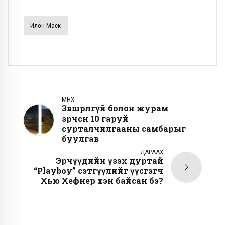
Илон Маск
ӨМНӨХ
Зөвшөөрөлгүй болон журам
зөрчсөн 10 гаруй
сурталчилгааны самбарыг
буулгав
ДАРААХ
Эрчүүдийн үзэх дуртай
“Playboy” сэтгүүлийг үүсгэгч
Хью Хефнер хэн байсан бэ?