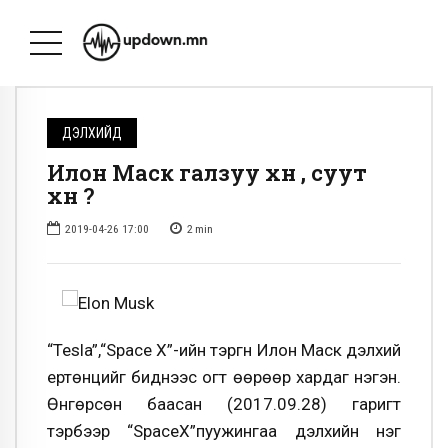
ДЭЛХИЙД
Илон Маск галзуу хүн үү, суут
хүн үү?
2019-04-26 17:00
2
min
“Tesla”,“Spаce X”-ийн тэргүүн Илон Маск дэлхий
ертөнцийг биднээс огт өөрөөр хардаг нэгэн.
Өнгөрсөн баасан (2017.09.28) гаригт
тэрбээр “SpaceX”пуужингаа дэлхийн нэг