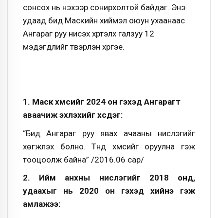
сонсох нь үнэхээр сонирхолтой байдаг. Энэ
удаад бид Маскийн хиймэл оюун ухаанаас
Ангараг руу нисэх хүртэлх галзуу 12
мэдэгдлийг түүвэрлэн хүргэе.
1. Маск хүмүүсийг 2024 он гэхэд Ангарагт
аваачиж эхлэхийг хүсдэг:
“Бид Ангараг руу явах ачааны нислэгийг
хөгжүүлэх болно. Түүнд хүмүүсийг оруулна гэж
тооцоолж байна” /2016.06 сар/
2. Ийм анхны нислэгийг 2018 онд,
удаахыг нь 2020 он гэхэд хийнэ гэж
амлажээ: