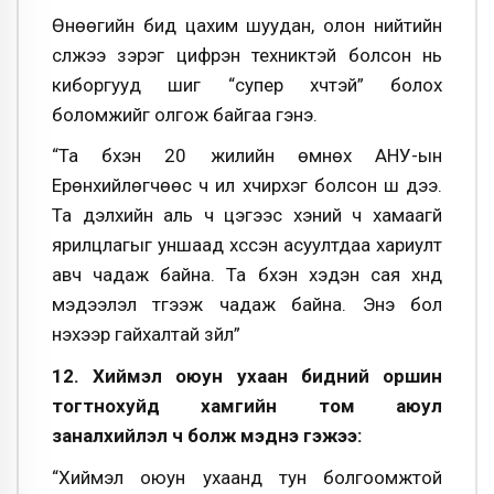
Өнөөгийн бид цахим шуудан, олон нийтийн
сүлжээ зэрэг цифрэн техниктэй болсон нь
киборгууд шиг “супер хүчтэй” болох
боломжийг олгож байгаа гэнэ.
“Та бүхэн 20 жилийн өмнөх АНУ-ын
Ерөнхийлөгчөөс ч илүү хүчирхэг болсон шүү дээ.
Та дэлхийн аль ч цэгээс хэний ч хамаагүй
ярилцлагыг уншаад хүссэн асуултдаа хариулт
авч чадаж байна. Та бүхэн хэдэн сая хүнд
мэдээлэл түгээж чадаж байна. Энэ бол
үнэхээр гайхалтай зүйл”
12. Хиймэл оюун ухаан бидний оршин
тогтнохуйд хамгийн том аюул
заналхийлэл ч болж мэднэ гэжээ:
“Хиймэл оюун ухаанд тун болгоомжтой