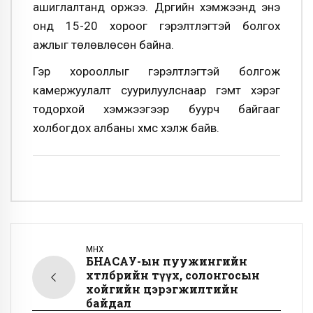
ашиглалтанд оржээ. Дүүргийн хэмжээнд энэ
онд 15-20 хороог гэрэлтүүлэгтэй болгох
ажлыг төлөвлөсөн байна.
Гэр хорооллыг гэрэлтүүлэгтэй болгож
камержуулалт суурилуулснаар гэмт хэрэг
тодорхой хэмжээгээр буурч байгааг
холбогдох албаны хүмүүс хэлж байв.
ӨМНӨХ
БНАСАУ-ын пуужингийн
хөтөлбөрийн түүх, солонгосын
хойгийн цэрэгжилтийн
байдал