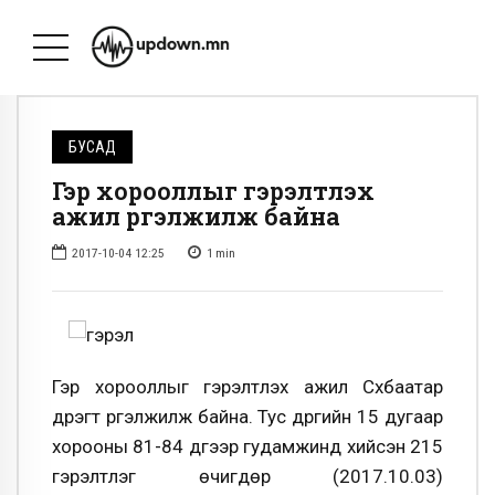
БУСАД
Гэр хорооллыг гэрэлтүүлэх
ажил үргэлжилж байна
2017-10-04 12:25
1
min
Гэр хорооллыг гэрэлтүүлэх ажил Сүхбаатар
дүүрэгт үргэлжилж байна. Тус дүүргийн 15 дугаар
хорооны 81-84 дүгээр гудамжинд хийсэн 215
гэрэлтүүлэг өчигдөр (2017.10.03)