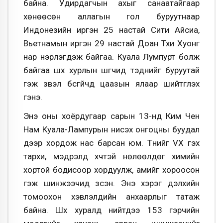
байна. Удирдагчын ахыг санаатайгаар
хөнөөсөн аллагын гол буруутнаар
Индонезийн иргэн 25 настай Сити Айсиа,
Вьетнамын иргэн 29 настай Доан Тхи Хуонг
нар нэрлэгдэж байгаа. Куала Лумпурт болж
байгаа шүүх хурлын шүүгчид тэднийг буруутай
гэж үзвэл бүсгүйчүүд цаазын ялаар шийтгүүлэх
гэнэ.
Энэ оны хоёрдугаар сарын 13-нд Ким Чен
Нам Куала-Лампурын нисэх онгоцны буудал
дээр хордож нас барсан юм. Түүнийг VX гэх
тархи, мэдрэлд хүчтэй нөлөөлдөг химийн
хортой бодисоор хордуулж, амийг хороосон
гэж шинжээчид үзсэн. Энэ хэрэг дэлхийн
томоохон хэвлэлүүдийн анхаарлыг татаж
байна. Шүүх хуралд нийтдээ 153 гэрчийн