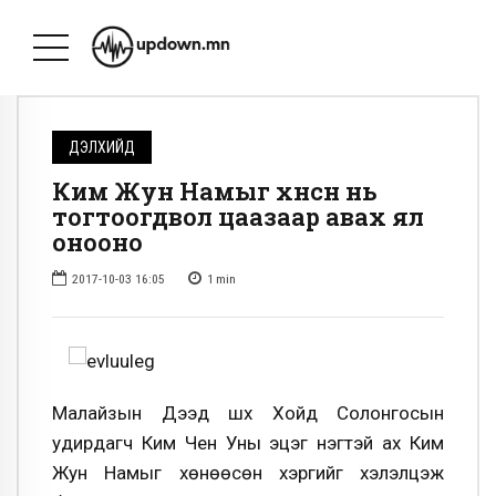
ДЭЛХИЙД
Ким Жун Намыг хөнөөсөн нь
тогтоогдвол цаазаар авах ял
онооно
2017-10-03 16:05
1
min
Малайзын Дээд шүүх Хойд Солонгосын
удирдагч Ким Чен Уны эцэг нэгтэй ах Ким
Жун Намыг хөнөөсөн хэргийг хэлэлцэж