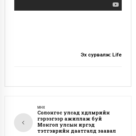
Эх сурвалж: Life
ӨМНӨХ
Солонгос улсад хөдөлмөрийн
гэрээгээр ажиллаж буй
Монгол улсын иргэд
тэтгэврийн даатгалд заавал