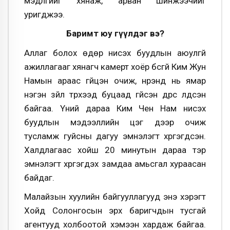
мэдүүлгийг хянаж, арван шинжээчийг
уригджээ.
Баримт юу өгүүлдэг вэ?
Аллаг болох өдөр нисэх буудлын аюулгүй
ажиллагааг хянагч камерт хоёр бүсгүй Ким Жун
Намын араас гүйцэн очиж, нүүрэнд нь ямар
нэгэн зүйл түрхээд буцаад гүйсэн дүрс үлдсэн
байгаа. Үүний дараа Ким Чен Нам нисэх
буудлын мэдээллийн цэг дээр очиж
тусламж гуйсны дагуу эмнэлэгт хүргэгдсэн.
Халдлагаас хойш 20 минутын дараа тэр
эмнэлэгт хүргэгдэх замдаа амьсгал хураасан
байдаг.
Малайзын хуулийн байгууллагууд энэ хэрэгт
Хойд Солонгосын эрх баригчдын тусгай
агентууд холбоотой хэмээн хардаж байгаа.