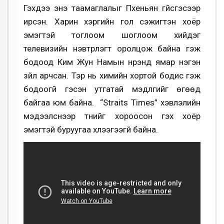
Гэхдээ энэ таамаглалыг Пхеньян үгүйсгэсээр
ирсэн. Харин хэргийн гол сэжигтэн хоёр
эмэгтэй тоглоом шоглоом хийдэг
телевизийн нэвтрүүлэгт оролцож байна гэж
бодоод Ким Жун Намын нүүрэнд ямар нэгэн
зүйл арчсан. Тэр нь химийн хортой бодис гэж
бодоогүй гэсэн утгатай мэдүүлгийг өгөөд
байгаа юм байна. “Straits Times” хэвлэлийн
мэдээлснээр түүнийг хороосон гэх хоёр
эмэгтэй буруугаа хүлээгээгүй байна.