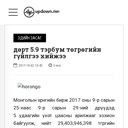
ЭДИЙН ЗАСАГ
Өдөрт 5.9 тэрбум төгрөгийн
гүйлгээ хийжээ
2017-10-02 13:42
5
min
Монголын хөрөнгийн бирж 2017 оны 9-р сарын
25-наас 9-р сарын 29-ний өдрүүдэд
5 удаагийн үнэт цаасны арилжааг зохион
байгуулж, нийт 29,403,946,398 төгрөгийн