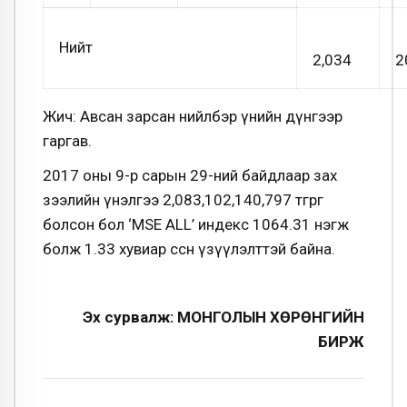
Нийт
2,034
2
Жич: Авсан зарсан нийлбэр үнийн дүнгээр
гаргав.
2017 оны 9-р сарын 29-ний байдлаар зах
зээлийн үнэлгээ 2,083,102,140,797 төгрөг
болсон бол ‘MSE ALL’ индекс 1064.31 нэгж
болж 1.33 хувиар өссөн үзүүлэлттэй байна.
Эх сурвалж: МОНГОЛЫН ХӨРӨНГИЙН
БИРЖ