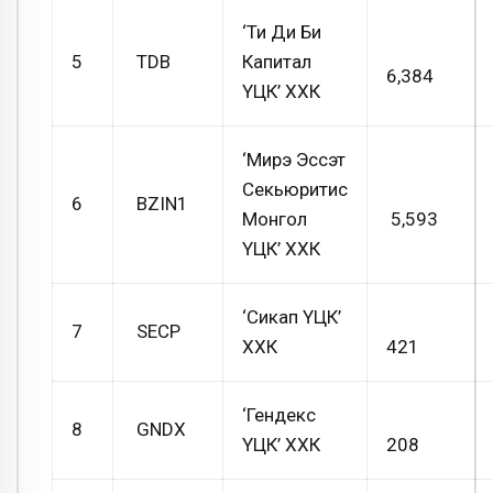
‘Ти Ди Би
5
TDB
Капитал
6,384
ҮЦК’ ХХК
‘Мирэ Эссэт
Секьюритис
6
BZIN1
Монгол
5,593
ҮЦК’ ХХК
‘Сикап ҮЦК’
7
SECP
ХХК
421
‘Гендекс
8
GNDX
ҮЦК’ ХХК
208