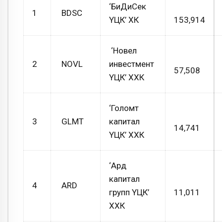
‘БиДиСек
1
BDSC
ҮЦК’ ХК
153,914
‘Новел
2
NOVL
инвестмент
57,508
ҮЦК’ ХХК
‘Голомт
3
GLMT
капитал
14,741
ҮЦК’ ХХК
‘Ард
капитал
4
ARD
групп ҮЦК’
11,011
ХХК