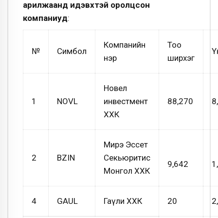
арилжаанд идэвхтэй оролцсон
компаниуд
:
Компанийн
Тоо
№
Симбол
Ү
нэр
ширхэг
Новел
1
NOVL
инвестмент
88,270
8
ХХК
Мирэ Эссет
2
BZIN
Секьюритис
9,642
1
Монгол ХХК
4
GAUL
Гаүли ХХК
20
2