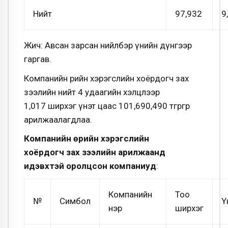
Нийт
97,932
9
Жич: Авсан зарсан нийлбэр үнийн дүнгээр
гаргав.
Компанийн өрийн хэрэгслийн хоёрдогч зах
зээлийн нийт 4 удаагийн хэлцлээр
1,017 ширхэг үнэт цаас 101,690,490 төгрөгөөр
арилжаалагдлаа.
Компанийн өрийн хэрэгслийн
хоёрдогч зах зээлийн арилжаанд
идэвхтэй оролцсон компаниуд
:
Компанийн
Тоо
№
Симбол
Ү
нэр
ширхэг