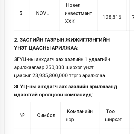
Новел
5
NOVL
инвестмент
128,816
ХХК
2. ЗАСГИЙН ГАЗРЫН ЖИЖИГЛЭНГИЙН
ҮНЭТ ЦААСНЫ АРИЛЖАА:
ЗГҮЦ-ны анхдагч зах зээлийн 1 удаагийн
арилжаагаар 250,000 ширхэг үнэт
цаасыг 23,935,800,000 төгрөгөөр арилжлаа.
ЗГҮЦ-ны анхдагч зах зээлийн арилжаанд
идэвхтэй оролцсон компаниуд:
Компанийн
Тоо
№
Симбол
нэр
ширхэг