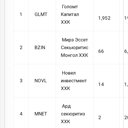
Голомт
1
GLMT
Капитал
1,952
1
ХХК
Мирэ Эссет
2
BZIN
Секьюритис
66
6
Монгол ХХК
Новел
3
NOVL
инвестмент
14
1
ХХК
Ард
4
MNET
секюритиз
2
2
ХХК