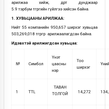
арилжаа хийж, өдөрт дунджаар
5.9 тэрбум төгрөгийн гүйлгээ хийсэн байна.
1. ХУВЬЦААНЫ АРИЛЖАА:
Нийт 55 компанийн 950,657 ширхэг хувьцаа
503,269,018 төгрөгөөр арилжаалагдсан байна.
Идэвхтэй арилжигдсан хувьцаа:
Үнэт
Тоо
№
Симбол
цаасны
Үни
ширхэг
нэр
ТАВАН
1
TTL
14,272
134,
ТОЛГОЙ