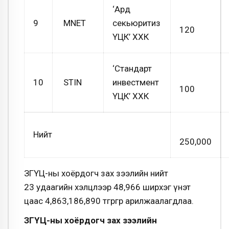
‘Ард
9
MNET
секьюритиз
120
ҮЦК’ ХХК
‘Стандарт
10
STIN
инвестмент
100
ҮЦК’ ХХК
Нийт
250,000
ЗГҮЦ-ны хоёрдогч зах зээлийн нийт
23 удаагийн хэлцлээр 48,966 ширхэг үнэт
цаас 4,863,186,890 төгрөгөөр арилжаалагдлаа.
ЗГҮЦ-ны хоёрдогч зах зээлийн