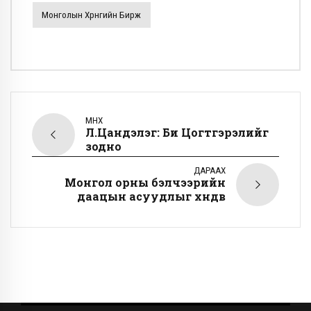
Монголын Хөрөнгийн Бирж
ӨМНӨХ
Л.Цандэлэг: Би Цогтгэрэлийг
зодно
ДАРААХ
Монгол орны бэлчээрийн
даацын асуудлыг хөндөв