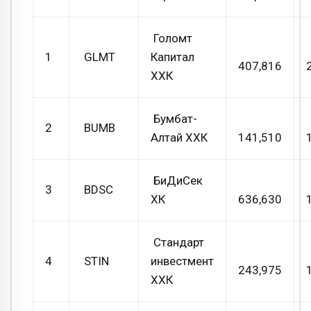
Голомт
1
GLMT
Капитал
407,816
ХХК
Бумбат-
2
BUMB
Алтай ХХК
141,510
БиДиСек
3
BDSC
ХК
636,630
Стандарт
4
STIN
инвестмент
243,975
ХХК