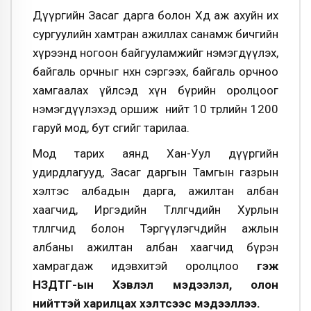
Дүүргийн Засаг дарга болон Хөдөө аж ахуйн их
сургуулийн хамтран ажиллах санамж бичгийн
хүрээнд ногоон байгууламжийг нэмэгдүүлэх,
байгаль орчныг нөхөн сэргээх, байгаль орчноо
хамгаалах үйлсэд хүн бүрийн оролцоог
нэмэгдүүлэхэд оршиж нийт 10 төрлийн 1200
гаруй мод, бут сөөгийг тарилаа.
Мод тарих аянд Хан-Уул дүүргийн
удирдлагууд, Засаг даргын Тамгын газрын
хэлтэс албадын дарга, ажилтан албан
хаагчид, Иргэдийн Төлөөлөгчдийн Хурлын
төлөөлөгчид болон Тэргүүлэгчдийн ажлын
албаны ажилтан албан хаагчид бүрэн
хамрагдаж идэвхитэй оролцлоо
гэж
НЗДТГ-ын Хэвлэл мэдээлэл, олон
нийттэй харилцах хэлтсээс мэдээллээ.