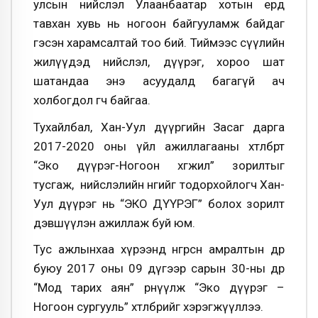
улсын нийслэл Улаанбаатар хотын ердөө
тавхан хувь нь ногоон байгууламж байдаг
гэсэн харамсалтай тоо бий. Тиймээс сүүлийн
жилүүдэд нийслэл, дүүрэг, хороо шат
шатандаа энэ асуудалд багагүй ач
холбогдол өгч байгаа.
Тухайлбал, Хан-Уул дүүргийн Засаг дарга
2017-2020 оны үйл ажиллагааны хөтөлбөртөө
“Эко дүүрэг-Ногоон хөгжил” зорилтыг
тусгаж, нийслэлийн өнгийг тодорхойлогч Хан-
Уул дүүрэг нь “ЭКО ДҮҮРЭГ” болох зорилт
дэвшүүлэн ажиллаж буй юм.
Тус ажлынхаа хүрээнд өнгөрсөн амралтын өдөр
буюу 2017 оны 09 дүгээр сарын 30-ны өдөр
“Мод тарих аян” өрнүүлж “Эко дүүрэг –
Ногоон сургууль” хөтөлбөрийг хэрэгжүүллээ.