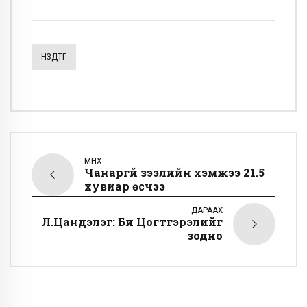
НЗДТГ
ӨМНӨХ
Чанаргүй зээлийн хэмжээ 21.5
хувиар өсчээ
ДАРААХ
Л.Цандэлэг: Би Цогтгэрэлийг
зодно