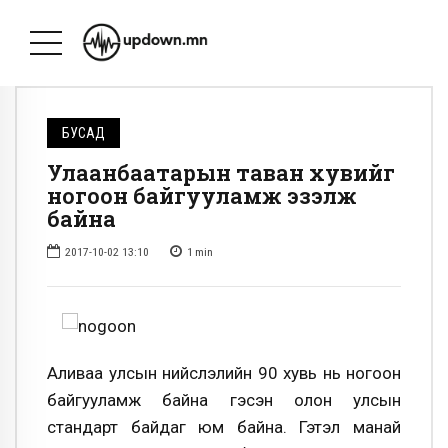
БУСАД
Улаанбаатарын таван хувийг
ногоон байгууламж эзэлж
байна
2017-10-02 13:10
1
min
Аливаа улсын нийслэлийн 90 хувь нь ногоон
байгууламж байна гэсэн олон улсын
стандарт байдаг юм байна. Гэтэл манай