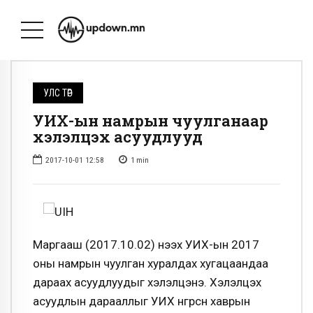
УЛС ТӨР
УИХ-ын намрын чуулганаар
хэлэлцэх асуудлууд
2017-10-01 12:58
1
min
Маргааш (2017.10.02) нээх УИХ-ын 2017
оны намрын чуулган хуралдах хугацаандаа
дараах асуудлуудыг хэлэлцэнэ. Хэлэлцэх
асуудлын дарааллыг УИХ өнгөрсөн хаврын