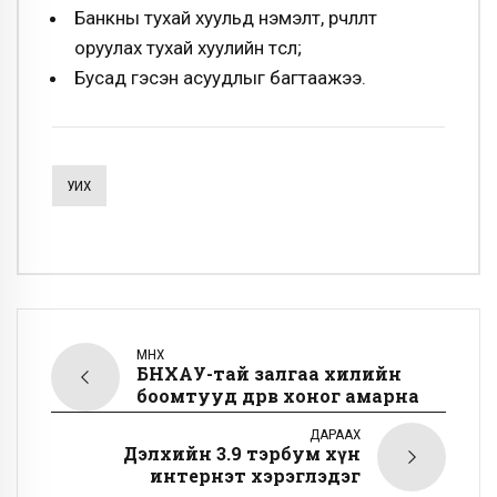
Банкны тухай хуульд нэмэлт, өөрчлөлт
оруулах тухай хуулийн төсөл;
Бусад гэсэн асуудлыг багтаажээ.
УИХ
ӨМНӨХ
БНХАУ-тай залгаа хилийн
боомтууд дөрөв хоног амарна
ДАРААХ
Дэлхийн 3.9 тэрбум хүн
интернэт хэрэглэдэг