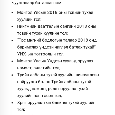
чуулганаар баталсан юм.
Монгол Улсын 2018 оны төсвийн тухай
хуулийн төсөл;
Нийгмийн даатгалын сангийн 2018 оны
төсвийн тухай хуулийн төсөл;
“Төрөөс мөнгөний бодлогын талаар 2018 онд
баримтлах үндсэн чиглэл батлах тухай”
УИХ-ын тогтоолын төсөл;
Монгол Улсын Үндсэн хуульд оруулах
нэмэлт, өөрчлөлтийн төсөл;
Төрийн албаны тухай хуулийн шинэчилсэн
найруулга болон Төрийн албаны тухай
хуульд нэмэлт, өөрчлөлт оруулах тухай
хуулийн нэгтгэсэн төсөл;
Хөрөнгө оруулалтын банкны тухай хуулийн
төсөл;