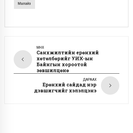
Малайз
ӨМНӨХ
Санхүүжилтийн ерөнхий
хөтөлбөрийг УИХ-ын
Байнгын хороотой
зөвшилцөнө
ДАРААХ
Ерөнхий сайдад нэр
дэвшигчийг хэлэлцэнэ