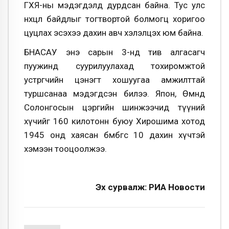
ГХЯ-ны мэдэгдэлд дурдсан байна. Тус улс
нөхцөл байдлыг тогтвортой болмогц хоригоо
цуцлах эсэхээ дахин авч хэлэлцэх юм байна.
БНАСАУ энэ сарын 3-нд тив алгасагч
пуужинд суурилуулахад тохиромжтой
устөрөгчийн цэнэгт хошуугаа амжилттай
туршсанаа мэдэгдсэн билээ. Япон, Өмнөд
Солонгосын цэргийн шинжээчид түүний
хүчийг 160 килотонн буюу Хирошима хотод
1945 онд хаясан бөмбөгөөс 10 дахин хүчтэй
хэмээн тооцоолжээ.
Эх сурвалж: РИА Новости