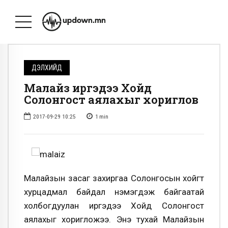
ДЭЛХИЙД
Малайз иргэдээ Хойд
Солонгост аялахыг хориглов
2017-09-29 10:25
1
min
Малайзын засаг захиргаа Солонгосын хойгт
хурцадмал байдал нэмэгдэж байгаатай
холбогдуулан иргэдээ Хойд Солонгост
аялахыг хоригложээ. Энэ тухай Малайзын