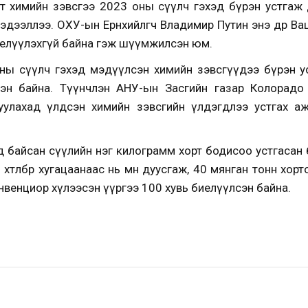
т химийн зэвсгээ 2023 оны сүүлч гэхэд бүрэн устгаж ду
мэдээллээ. ОХУ-ын Ерөнхийлөгч Владимир Путин энэ өдөр В
биелүүлэхгүй байна гэж шүүмжилсэн юм.
ы сүүлч гэхэд мэдүүлсэн химийн зэвсгүүдээ бүрэн ус
эн байна. Түүнчлэн АНУ-ын Засгийн газар Колорадо
лахад үлдсэн химийн зэвсгийн үлдэгдлээ устгах ажил
өнд байсан сүүлийн нэг килограмм хорт бодисоо устгасан
төлбөрөө хугацаанаас нь өмнө дуусгаж, 40 мянган тонн хо
онвенциор хүлээсэн үүргээ 100 хувь биелүүлсэн байна.