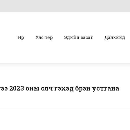
Нүүр
Улс төр
Эдийн засаг
Дэлхийд
 2023 оны сүүлч гэхэд бүрэн устгана