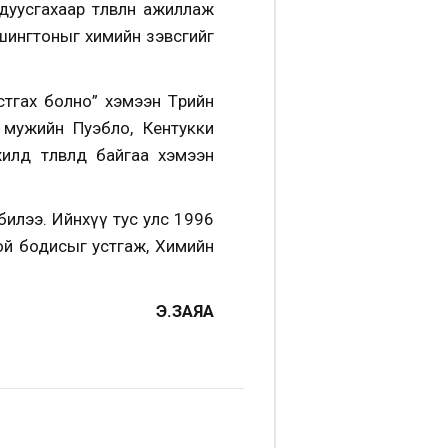
усгахаар төлөвлөн ажиллаж
ашингтоныг химийн зэвсгийг
тгах болно” хэмээн Төрийн
 мужийн Пуэбло, Кентукки
д төлөвлөөд байгаа хэмээн
 билээ. Ийнхүү тус улс 1996
ртой бодисыг устгаж, Химийн
Э.ЗАЯА