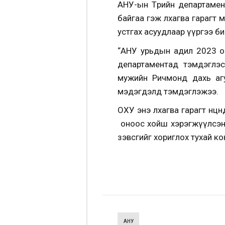
АНУ-ын Төрийн департамен
байгаа гэж лхагва гарагт 
устгах асуудлаар үүргээ 
“АНУ урьдын адил 2023 он
департаментад тэмдэглэс
мужийн Ричмонд дахь агуу
мэдэгдэлд тэмдэглэжээ.
ОХУ энэ лхагва гарагт нөөц
оноос хойш хэрэгжүүлсэн хө
зэвсгийг хориглох тухай к
АНУ