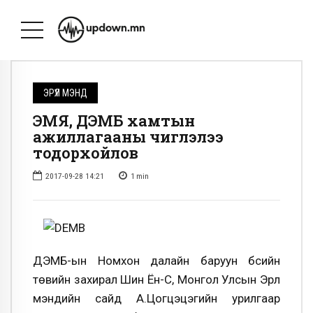
ЭРҮҮЛ МЭНД
ЭМЯ, ДЭМБ хамтын
ажиллагааны чиглэлээ
тодорхойлов
2017-09-28 14:21
1
min
ДЭМБ-ын Номхон далайн баруун бүсийн
төвийн захирал Шин Ён-Сү, Монгол Улсын Эрүүл
мэндийн сайд А.Цогцэцэгийн урилгаар