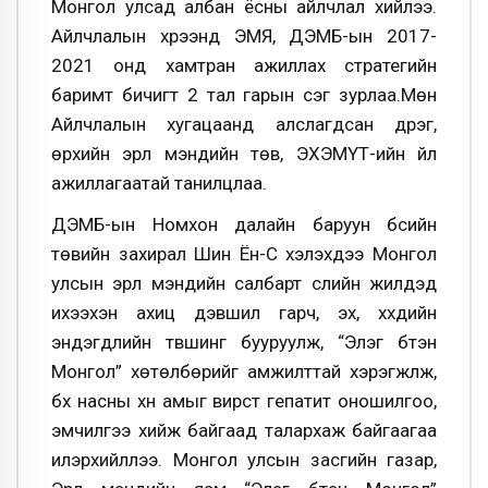
Монгол улсад албан ёсны айлчлал хийлээ.
Айлчлалын хүрээнд ЭМЯ, ДЭМБ-ын 2017-
2021 онд хамтран ажиллах стратегийн
баримт бичигт 2 тал гарын үсэг зурлаа.Мөн
Айлчлалын хугацаанд алслагдсан дүүрэг,
өрхийн эрүүл мэндийн төв, ЭХЭМҮТ-ийн үйл
ажиллагаатай танилцлаа.
ДЭМБ-ын Номхон далайн баруун бүсийн
төвийн захирал Шин Ён-Сү хэлэхдээ Монгол
улсын эрүүл мэндийн салбарт сүүлийн жилүүдэд
ихээхэн ахиц дэвшил гарч, эх, хүүхдийн
эндэгдлийн түвшинг бууруулж, “Элэг бүтэн
Монгол” хөтөлбөрийг амжилттай хэрэгжүүлж,
бүх насны хүн амыг вирүст гепатит оношилгоо,
эмчилгээ хийж байгаад талархаж байгаагаа
илэрхийллээ. Монгол улсын засгийн газар,