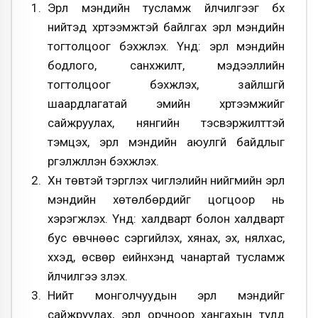
Эрүүл мэндийн тусламж үйлчилгээг бүх
нийтэд хүртээмжтэй байлгах эрүүл мэндийн
тогтолцоог бэхжүүлэх. Үүнд: эрүүл мэндийн
бодлого, санхүүжилт, мэдээллийн
тогтолцоог бэхжүүлэх, зайлшгүй
шаардлагатай эмийн хүртээмжийг
сайжруулах, нянгийн тэсвэржилттэй
тэмцэх, эрүүл мэндийн аюулгүй байдлыг
үргэлжлүүлэн бэхжүүлэх.
Хүн төвтэй тэргүүлэх чиглэлийн нийгмийн эрүүл
мэндийн хөтөлбөрүүдийг цогцоор нь
хэрэгжүүлэх. Үүнд: халдварт болон халдварт
бус өвчнөөс сэргийлэх, хянах, эх, нялхас,
хүүхэд, өсвөр үеийнхэнд чанартай тусламж
үйлчилгээ үзүүлэх.
Нийт монголчуудын эрүүл мэндийг
сайжруулах, эрүүл орчноор хангахын тулд