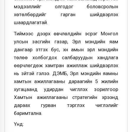
мэдээллийг олгодог боловсролын
хөтөлбөрүүдийг гарган шийдвэрлэх
шаардлагатай.
Тиймээс дээрх өвчлөлүүдийн эсрэг Монгол
улсын засгийн газар, Эрүүл мэндийн яам
дангаар зүтгэх бус, хүн амын эрүүл мэндийн
төлөө холбогдох салбаруудын хандлага
өөрчлөгдөж хамтран ажиллаж шийдвэрлэх
нь зүйтэй гэлээ. ДЭМБ, Эрүүл мэндийн яамны
хамтын ажиллагааны дараагийн 5 жилийн
хугацаанд удирдан чиглүүлэх зорилгоор
Хамтын ажиллагааны стратегийн хүрээнд
дараах гурван тэргүүлэх чиглэлийг
баримтална.
Үүнд: