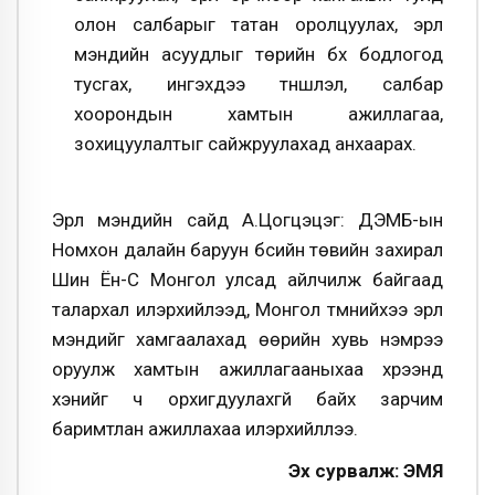
олон салбарыг татан оролцуулах, эрүүл
мэндийн асуудлыг төрийн бүх бодлогод
тусгах, ингэхдээ түншлэл, салбар
хоорондын хамтын ажиллагаа,
зохицуулалтыг сайжруулахад анхаарах.
Эрүүл мэндийн сайд А.Цогцэцэг: ДЭМБ-ын
Номхон далайн баруун бүсийн төвийн захирал
Шин Ён-Сү Монгол улсад айлчилж байгаад
талархал илэрхийлээд, Монгол түмнийхээ эрүүл
мэндийг хамгаалахад өөрийн хувь нэмрээ
оруулж хамтын ажиллагааныхаа хүрээнд
хэнийг ч орхигдуулахгүй байх зарчим
баримтлан ажиллахаа илэрхийллээ.
Эх сурвалж: ЭМЯ