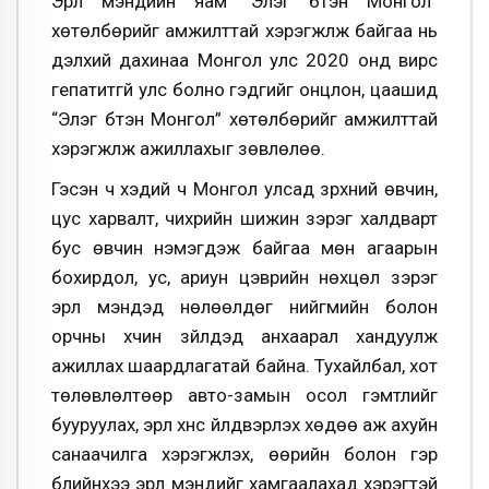
Эрүүл мэндийн яам “Элэг бүтэн Монгол”
хөтөлбөрийг амжилттай хэрэгжүүлж байгаа нь
дэлхий дахинаа Монгол улс 2020 онд вирүс
гепатитгүй улс болно гэдгийг онцлон, цаашид
“Элэг бүтэн Монгол” хөтөлбөрийг амжилттай
хэрэгжүүлж ажиллахыг зөвлөлөө.
Гэсэн ч хэдий ч Монгол улсад зүрхний өвчин,
цус харвалт, чихрийн шижин зэрэг халдварт
бус өвчин нэмэгдэж байгаа мөн агаарын
бохирдол, ус, ариун цэврийн нөхцөл зэрэг
эрүүл мэндэд нөлөөлдөг нийгмийн болон
орчны хүчин зүйлүүдэд анхаарал хандуулж
ажиллах шаардлагатай байна. Тухайлбал, хот
төлөвлөлтөөр авто-замын осол гэмтлийг
бууруулах, эрүүл хүнс үйлдвэрлэх хөдөө аж ахуйн
санаачилга хэрэгжүүлэх, өөрийн болон гэр
бүлийнхээ эрүүл мэндийг хамгаалахад хэрэгтэй