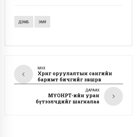
ДЭМБ
ЭМЯ
ӨМНӨХ
Хөрөнгө оруулалтын сангийн
баримт бичгийг зөвшөөрөв
ДАРААХ
МҮОНРТ-ийн уран
бүтээлчдийг шагналаа