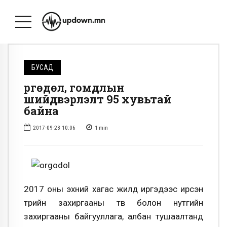
БУСАД
Өргөдөл, гомдлын
шийдвэрлэлт 95 хувьтай
байна
2017-09-28 10:06
1
min
2017 оны эхний хагас жилд иргэдээс ирсэн
төрийн захиргааны төв болон нутгийн
захиргааны байгууллага, албан тушаалтанд