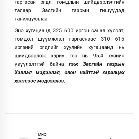
гаргасан өргөдөл, гомдлын шийдвэрлэлтийн
талаар Засгийн газрын гишүүдэд
танилцууллаа.
Энэ хугацаанд 325 600 иргэн санал хүсэлт,
гомдол шүүмжлэл гаргаснаас 310 615
иргэний өргөдлийг хуулийн хугацаанд нь
шийдвэрлэж хариу өгсөн нь 95,4 хувийн
үзүүлэлттэй байна
гэж
Засгийн газрын
Хэвлэл мэдээлэл, олон нийттэй харилцах
хэлтсээс мэдээллээ.
ӨМНӨХ