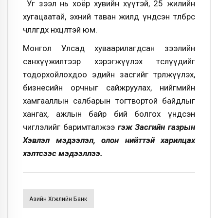
Уг зээл нь хоёр хувийн хүүтэй, 25 жилийн
хугацаатай, эхний таван жилд үндсэн төлбөрөөс
чөлөөлөгдөх нөхцөлтэй юм.
Монгол Улсад хуваарилагдсан зээлийн
санхүүжилтээр хэрэгжүүлэх төслүүдийг
тодорхойлохдоо эдийн засгийг төрөлжүүлэх,
бизнесийн орчныг сайжруулах, нийгмийн
хамгааллын салбарын тогтвортой байдлыг
хангах, ажлын байр бий болгох үндсэн
чиглэлийг баримталжээ
гэж
Засгийн газрын
Хэвлэл мэдээлэл, олон нийттэй харилцах
хэлтсээс мэдээллээ.
Азийн Хөгжлийн Банк