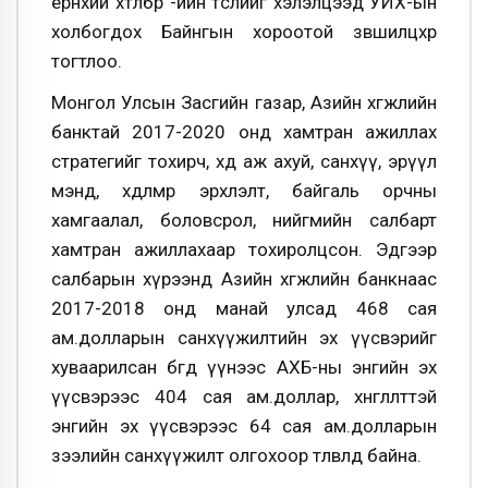
ерөнхий хөтөлбөр”-ийн төслийг хэлэлцээд УИХ-ын
холбогдох Байнгын хороотой зөвшилцөхөөр
тогтлоо.
Монгол Улсын Засгийн газар, Азийн хөгжлийн
банктай 2017-2020 онд хамтран ажиллах
стратегийг тохирч, хөдөө аж ахуй, санхүү, эрүүл
мэнд, хөдөлмөр эрхлэлт, байгаль орчны
хамгаалал, боловсрол, нийгмийн салбарт
хамтран ажиллахаар тохиролцсон. Эдгээр
салбарын хүрээнд Азийн хөгжлийн банкнаас
2017-2018 онд манай улсад 468 сая
ам.долларын санхүүжилтийн эх үүсвэрийг
хуваарилсан бөгөөд үүнээс АХБ-ны энгийн эх
үүсвэрээс 404 сая ам.доллар, хөнгөлөлттэй
энгийн эх үүсвэрээс 64 сая ам.долларын
зээлийн санхүүжилт олгохоор төлөвлөөд байна.