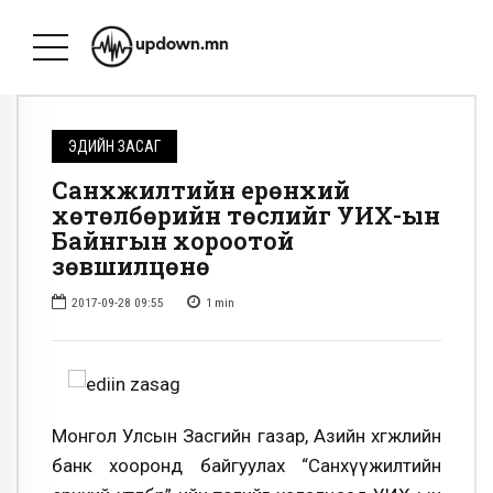
ЭДИЙН ЗАСАГ
Санхүүжилтийн ерөнхий
хөтөлбөрийн төслийг УИХ-ын
Байнгын хороотой
зөвшилцөнө
2017-09-28 09:55
1
min
Монгол Улсын Засгийн газар, Азийн хөгжлийн
банк хооронд байгуулах “Санхүүжилтийн