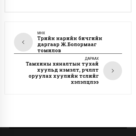
ӨМНӨХ
Төрийн нарийн бичгийн
даргаар Ж.Болормааг
томилов
ДАРААХ
Тамхины хяналтын тухай
хуульд нэмэлт, өөрчлөлт
оруулах хуулийн төслийг
хэлэлцлээ