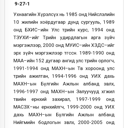
9-27-1
Ухнаагийн Хүрэлсүх нь 1985 онд Нийслэлийн
10 жилийн хоёрдугаар дунд сургууль, 1989
онд БХИС–ийн Улс төрийн курс, 1994 онд
ТЗУХИ–ийг Төрийн удирдлагын арга зүйч
мэргэжлээр, 2000 онд МУИС–ийн ХЗДС–ийг
эрх зүйч мэргэжлээр төгссөн. 1989-1990 онд
МАА–ийн 152 дугаар ангид улс төрийн орлогч,
1991-1994 онд МАХН–ын Төв хороонд улс
төрийн ажилтан, 1994-1996 онд УИХ дахь
МАХН–ын Бүлгийн Ажлын албанд зөвлөх,
1996-1997 онд МАХН–ын Залуучууд хөгжил
төвийн ерөнхий захирал, 1997-1999 онд
МАСЗХ–ны ерөнхийлөгч, 1999-2000 онд УИХ
дахь МАХН–ын Бүлгийн Ажлын албанд
Нийгмийн бодлогын зөвлөх, 2000-2005 онд