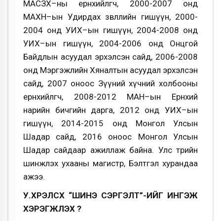
МАСЗХ–ны ерөнхийлөгч, 2000-2007 онд
МАХН–ын Удирдах зөвлөлийн гишүүн, 2000-
2004 онд УИХ–ын гишүүн, 2004-2008 онд
УИХ–ын гишүүн, 2004-2006 онд Онцгой
Байдлын асуудал эрхэлсэн сайд, 2006-2008
онд Мэргэжлийн Хяналтын асуудал эрхэлсэн
сайд, 2007 оноос Зүүний хүчний холбооны
ерөнхийлөгч, 2008-2012 МАН–ын Ерөнхий
нарийн бичгийн дарга, 2012 онд УИХ–ын
гишүүн, 2014-2015 онд Монгол Улсын
Шадар сайд, 2016 оноос Монгол Улсын
Шадар сайдаар ажиллаж байна. Улс төрийн
шинжлэх ухааны магистр, Бэлтгэл хурандаа
ажээ.
У.ХҮРЭЛСҮХ “ШИНЭ СЭРГЭЛТ”-ИЙГ ИНГЭЖ
ХЭРЭГЖҮҮЛЭХ ҮҮ?