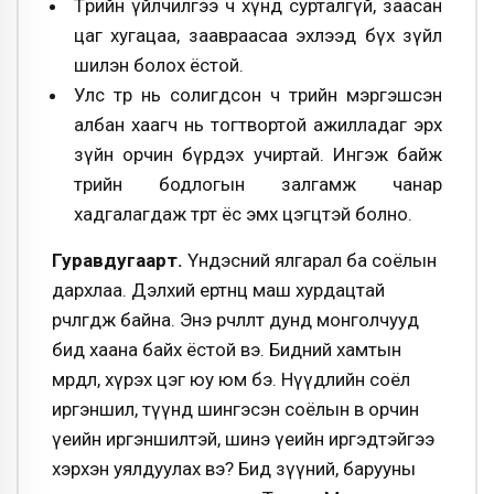
Төрийн үйлчилгээ ч хүнд сурталгүй, заасан
цаг хугацаа, заавраасаа эхлээд бүх зүйл
шилэн болох ёстой.
Улс төр нь солигдсон ч төрийн мэргэшсэн
албан хаагч нь тогтвортой ажилладаг эрх
зүйн орчин бүрдэх учиртай. Ингэж байж
төрийн бодлогын залгамж чанар
хадгалагдаж төрт ёс эмх цэгцтэй болно.
Гуравдугаарт.
Үндэсний ялгарал ба соёлын
дархлаа. Дэлхий ертөнц маш хурдацтай
өөрчлөгдөж байна. Энэ өөрчлөлт дунд монголчууд
бид хаана байх ёстой вэ. Бидний хамтын
мөрөөдөл, хүрэх цэг юу юм бэ. Нүүдлийн соёл
иргэншил, түүнд шингэсэн соёлын өвөө орчин
үеийн иргэншилтэй, шинэ үеийн иргэдтэйгээ
хэрхэн уялдуулах вэ? Бид зүүний, барууны