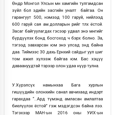
Өнөөдөр Монгол Улсын өмнө хамгийн тулгамдсан
зүйл бол эдийн засгийн уналт байгаа. Он
гарангуут 500, нэмээд 100 гаруй, нийлээд
600 гаруй сая ам.долларын өрийг төлөх ёстой.
Засаг байгуулагдах гэсээр удвал энэ мөнгийг
бүрдүүлэх бонд босгоход ч бэрх болно. За,
тэгээд завхарсан юм энэ улсад зөндөө байна
даа. Тиймээс 30 дахь Ерөнхий сайдыг уул шиг
том ажил хүлээж байгаа юм. Бас хэцүү
даваануудтай тэрээр олон удаа нүүр тулна.
У.Хүрэлсүх намынхаа Бага хурлын
гишүүдийн олонхийн санал авчихаад индэрт
гарахдаа “…Ард түмэнд амласан амлалтаа
биелүүлэх ёстой” гэж мэдэгдсэн байна лээ.
Тэгэхээр МАН-ын 2016 оны УИХ-ын