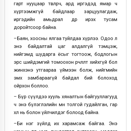
гарт нууцаар төвлөрч, ард иргэдэд ямар ч
хүртээмжгүй байдлаар зарцуулагдаж,
иргэдийн амьдрал өдөр ирэх тусам
доройтсоор байна.
–Баян, хоосны ялгаа туйлдаа хүрлээ. Одоо л
энэ байдалтай цаг алдалгүй тэмцэж,
нийгэмд шударга ёсыг тогтоож, бодлогын
эрс шийдэмгий томоохон өөрчлөлт хийхгүй бол
жинхэнэ утгаараа үймээн болж, нийгмийн
эмх замбараагүй байдал бий болоход
ойрхон боллоо.
– Бүр сүүлдээ хууль хяналтын байгууллагууд
ч энэ бүлэглэлийн өмнө толгой гудайлган, гар
хөл нь болон үйлчилдэг болоод байна.
–Би нэг зүйлд их харамсаж байгаа. Энэ