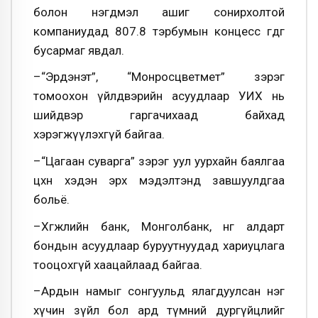
болон нэгдмэл ашиг сонир­холтой
компаниудад 807.8 тэрбумын кон­цесс өгдөг
бусармаг явдал.
–“Эрдэнэт”, “Монросцветмет” зэрэг
томоохон үйлдвэрийн асуудлаар УИХ нь
шийдвэр гаргачихаад байхад
хэрэгжүүлэхгүй байгаа.
–“Цагаан суварга” зэрэг уул уурхайн баялгаа
цөөхөн хэдэн эрх мэдэлтэнд завшуулдгаа
больё.
–Хөгжлийн банк, Монголбанк, нөгөө алдарт
бондын асуудлаар буруутнуудад хариуцлага
тооцохгүй хаацайлаад байгаа.
–Ардын намыг сонгуульд ялагдуулсан нэг
хүчин зүйл бол ард түмний дургүйцлийг