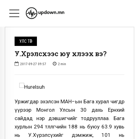
УЛС ТӨР
У.Хүрэлсүхээс юу хүлээх вэ?
2017-09-27 09:57
2
min
Уржигдар эхэлсэн МАН–ын Бага хурал өчигдөр
үүрээр Монгол Улсын 30 дахь Ерөнхий
сайдад нэр дэвшигчийг тодрууллаа. Бага
хурлын 294 төлөөлөгчийн 188 нь буюу 63.9 хувь
нь У.Хүрэлсүхийг дэмжиж, 101 нь