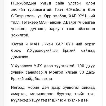
Н.Энхболдын хувьд сайн улстөрч, олон
жилийн туршлагатай. Гэвч Н.Энхболд бол
С.Баяр гэсэн үг. Өөрөөр хэлбэл, ХАР ХҮЧ–ний
төлөөлөл. Тэгэхээр МАН–ынхан С.Баярт өгч байгаа
үнэлэлт, дүгнэлт, хариулт гэж ойлговол
зохилтой.
Юутай ч МАН–ынхан ХАР ХҮЧ–ний эсрэг
босч, У.Хүрэлсүхийгээ Ерөнхий сайдад
дэмжлээ.
У.Хүрэлсүх УИХ дээр түүртэхгүй. 100 дөхүү
хувийн саналаар л Монгол Улсын 30 дахь
Ерөнхий сайд болчихно.
Ингээд морин дэл дээр хувьсгал хийхэд
амархан, мориноосоо буугаад төрийг төвх­
нүүлэхэд хэцүү гэдэг шиг юм эхэлнэ дээ.