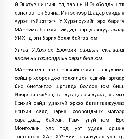
Ө.Энхтүвшингийн төлөө, тав нь Н.Энхболдын төлөө
саналаа өгсөн байна. Ингэснээр Шадар сайдын
үүрэг гүйцэтгэгч У.Хүрэлсүхийг эрх баригч
МАН–аас Ерөнхий сайдад нэр дэвшүүлэхээр
УИХ–д өргөн барих болж байгаа юм.
У
гтаа У.Хүрэлсүх Ерөнхий сайдын сунгаанд
ялсан нь тохиолдлын хэрэг биш юм.
МАН–ынхан зөвхөн Ерөнхийлөгчийн сонгуулиас
хойш өөр хоорондоо толхилцон, адгийн аргаар
бие биетэйгээ шөргөөцөлдөх болсон юм биш.
Илэрсэн хэлбэр, цаг хугацааны хувьд нь өмнөх
Ерөнхий сайд, удахгүй эрхээ баталгаажуулах
Ерөнхий сайд нарын хоорондынх мэтээр
харагдаад байсан. Гэвч үгүй юм. Ерөөс
Монголын улс төрд урт удаан оршин
тогтносон ХАР ХҮЧ–ийг зайлуулах улс төр,