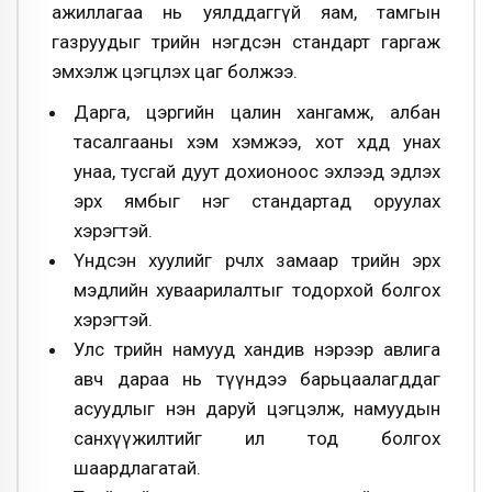
ажиллагаа нь уялддаггүй яам, тамгын
газруудыг төрийн нэгдсэн стандарт гаргаж
эмхэлж цэгцлэх цаг болжээ.
Дарга, цэргийн цалин хангамж, албан
тасалгааны хэм хэмжээ, хот хөдөөд унах
унаа, тусгай дуут дохионоос эхлээд эдлэх
эрх ямбыг нэг стандартад оруулах
хэрэгтэй.
Үндсэн хуулийг өөрчлөх замаар төрийн эрх
мэдлийн хуваарилалтыг тодорхой болгох
хэрэгтэй.
Улс төрийн намууд хандив нэрээр авлига
авч дараа нь түүндээ барьцаалагддаг
асуудлыг нэн даруй цэгцэлж, намуудын
санхүүжилтийг ил тод болгох
шаардлагатай.