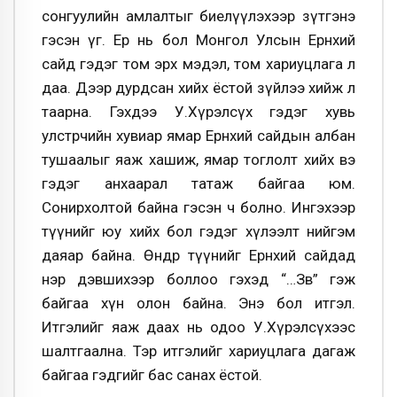
сонгуулийн амлалтыг биелүүлэхээр зүтгэнэ
гэсэн үг. Ер нь бол Монгол Улсын Ерөнхий
сайд гэдэг том эрх мэдэл, том хариуцлага л
даа. Дээр дурдсан хийх ёстой зүйлээ хийж л
таарна. Гэхдээ У.Хүрэлсүх гэдэг хувь
улстөрчийн хувиар ямар Ерөнхий сайдын албан
тушаалыг яаж хашиж, ямар тоглолт хийх вэ
гэдэг анхаарал татаж байгаа юм.
Сонирхолтой байна гэсэн ч болно. Ингэхээр
түүнийг юу хийх бол гэдэг хүлээлт нийгэм
даяар байна. Өнөөдөр түүнийг Ерөнхий сайдад
нэр дэвшихээр боллоо гэхэд “…Зөв” гэж
байгаа хүн олон байна. Энэ бол итгэл.
Итгэлийг яаж даах нь одоо У.Хүрэлсүхээс
шалтгаална. Тэр итгэлийг хариуцлага дагаж
байгаа гэдгийг бас санах ёстой.