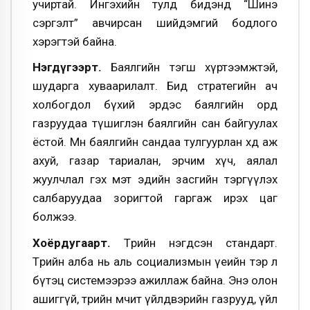
учиртай. Ингэхийн тулд бидэнд “Шинэ
сэргэлт” авчирсан шийдэмгий бодлого
хэрэгтэй байна.
Нэгдүгээрт.
Баялгийн тэгш хүртээмжтэй,
шударга хуваарилалт. Бид стратегийн ач
холбогдол бүхий эрдэс баялгийн орд
газруудаа түшиглэн баялгийн сан байгуулах
ёстой. Мөн баялгийн сандаа тулгуурлан хөдөө аж
ахуй, газар тариалан, эрчим хүч, аялал
жуулчлал гэх мэт эдийн засгийн тэргүүлэх
салбаруудаа зоригтой гаргаж ирэх цаг
болжээ.
Хоёрдугаарт.
Төрийн нэгдсэн стандарт.
Төрийн алба нь аль социализмын үеийн тэр л
бүтэц системээрээ ажиллаж байна. Энэ олон
ашиггүй, төрийн өмчит үйлдвэрийн газрууд, үйл