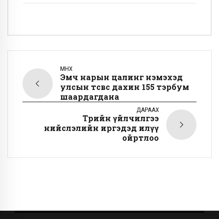
ӨМНӨХ
Эмч нарын цалинг нэмэхэд
улсын төсвөөс дахин 155 тэрбум
шаардагдана
ДАРААХ
Төрийн үйлчилгээ
нийслэлийн иргэдэд илүү
ойртлоо