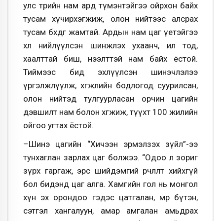
улс төрийн нам ард түмэнтэйгээ ойрхон байх
тусам хүчирхэгжиж, олон нийтээс алсрах
тусам бөхдөг жамтай. Ардын нам цаг үетэйгээ
хөл нийлүүлсэн шинжлэх ухаанч, ил тод,
хаалттай биш, нээлттэй нам байх ёстой.
Тиймээс бид эхлүүлсэн шинэчлэлээ
үргэлжлүүлж, хөгжлийн бодлогод суурилсан,
олон нийтэд тулгуурласан орчин цагийн
дэвшилт нам болон хөгжиж, түүхт 100 жилийн
ойгоо угтах ёстой.
–Шинэ цагийн “Хичээн эрмэлзэх зүйл”-ээ
тунхаглан зарлах цаг болжээ. “Одоо л зориг
зүрх гаргаж, эрс шийдэмгий өөрчлөлт хийхгүй
бол бидэнд цаг алга. Хамгийн гол нь монгол
хүн эх орондоо гэдэс цатгалан, мөр бүтэн,
сэтгэл хангалуун, амар амгалан амьдрах