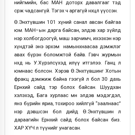
нийгмийн, бас МАН доторх давалгааг тэд
сөрж чадсангүй. Тэгэх ч аргагүй нөхцөл үүссэн.
Ө.Энхтүвшин 101 хүний санал авсан байгаа
юм. МАН–ын дарга байсан, элдэв хар зүйлд
нэр холбогдоогүй, маш зарчимч, ихээхэн нэр
хүндтэй энэ эрхэм намынхнаасаа дэмжлэг
авах бүрэн боломжтой байв. Гэвч журмын
нөхөд нь У.Хүрэлсүхэд илүү итгэлээ. Ганц л
юмнаас болсон. Хэрэв Ө.Энхтүвшинг Хотын
фракц дэмжиж байна гээгүй л бол 30 дахь
Ерөнхий сайд тэр болох байсан. Шуудхан
хэлэхэд, Бага хурлаас өмнө элдэв мэдэгдэл,
янз бүрийн яриа, тохироо хийлгүй “заалнаас”
нэр дэвшсэн бол өдийд Ө.Энхтүвшин л
дараагийн Ерөнхий сайд болох байсан биз.
ХАР ХҮЧ л түүнийг унагасан.