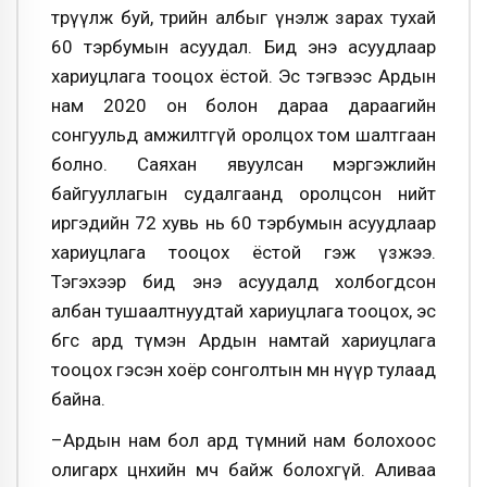
төрүүлж буй, төрийн албыг үнэлж зарах тухай
60 тэрбумын асуудал. Бид энэ асуудлаар
хариуцлага тооцох ёстой. Эс тэгвээс Ардын
нам 2020 он болон дараа дараагийн
сонгуульд амжилтгүй оролцох том шалтгаан
болно. Саяхан явуулсан мэргэжлийн
байгууллагын судалгаанд оролцсон нийт
иргэдийн 72 хувь нь 60 тэрбумын асуудлаар
хариуцлага тооцох ёстой гэж үзжээ.
Тэгэхээр бид энэ асуудалд холбогдсон
албан тушаалтнуудтай хариуцлага тооцох, эс
бөгөөс ард түмэн Ардын намтай хариуцлага
тооцох гэсэн хоёр сонголтын өмнө нүүр тулаад
байна.
–Ардын нам бол ард түмний нам болохоос
олигарх цөөнхийн өмч байж болохгүй. Аливаа