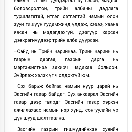
намын төлөө чөмгөө дундартал зүтгэсэн, мэдлэг
боловсролтой, төрийн албаны дадлага
туршлагатай, итгэл сэтгэлтэй намын олон
зуун гишүүн гудамжинд үлдэж, хэзээ, хаана
явсан нь мэдэгдэхгүй, дээгүүр харсан
дэвхрэгнүүдээр төрийн алба дүүрсэн.
–Сайд нь Төрийн нарийнаа, Төрийн нарийн нь
газрын даргаа, газрын дарга нь
мэргэжилтнээ захирч чадахаа больсон.
Зүйрлэж хэлэх үг ч олдохгүй юм.
–Эрх барьж байгаа намын нүүр царай нь
Засгийн газар байдаг. Бүх анхаарал Засгийн
газар дээр төвлөрдөг. Засгийн газар хэрхэн
ажиллахаас намын нэр хүнд, сонгуулийн үр
дүн шууд шалтгаална.
–Засгийн газрын гишүүдийнхээ хувийн