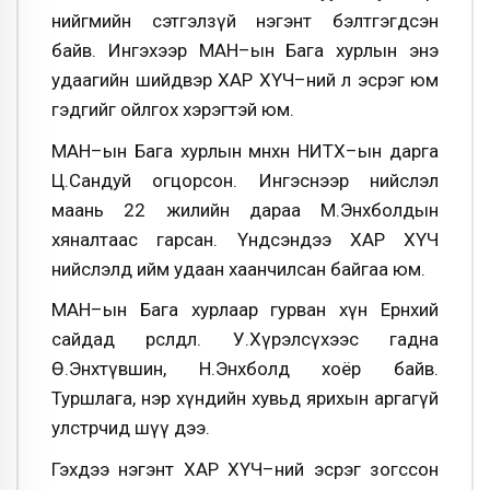
нийгмийн сэтгэлзүй нэгэнт бэлтгэгдсэн
байв. Ингэхээр МАН–ын Бага хурлын энэ
удаагийн шийдвэр ХАР ХҮЧ–ний л эсрэг юм
гэдгийг ойлгох хэрэгтэй юм.
МАН–ын Бага хурлын өмнөхөн НИТХ–ын дарга
Ц.Сандуй огцорсон. Ингэснээр нийслэл
маань 22 жилийн дараа М.Энхболдын
хяналтаас гарсан. Үндсэндээ ХАР ХҮЧ
нийслэлд ийм удаан хаанчилсан байгаа юм.
МАН–ын Бага хурлаар гурван хүн Ерөнхий
сайдад өрсөлдлөө. У.Хүрэлсүхээс гадна
Ө.Энхтүвшин, Н.Энхболд хоёр байв.
Туршлага, нэр хүндийн хувьд ярихын аргагүй
улстөрчид шүү дээ.
Гэхдээ нэгэнт ХАР ХҮЧ–ний эсрэг зогссон