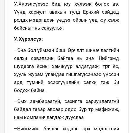
У.Хүрэлсүхээс бид юу хүлээж болох вэ.
Үүнд хариулт авахын тулд Ерөнхий сайдад
өрсөлдөхөө мэдэгдсэн үедээ, ойрын үед юу хэлж
байсныг нь сануулъя.
У.Хүрэлсүх:
–Энэ бол үймээн биш. Өөрчлөлт шинэчлэлтийн
салхи сэвэлзэж байгаа нь энэ. Нийгэмд
шударга ёсны хэмжүүр алдагдаж, төрт ёс,
хууль журам уландаа гишгэгдсэнээс үүссэн
ард түмний эсэргүүцлийн салхи гэж би
бодож байна.
–Эмх замбараагүй, сахилга хариуцлагагүй
байдал газар авсаар одоо бүр төр мафижиж,
нам компаничлагдаж дууслаа.
–Нийгмийн баялаг хэдхэн эрх мэдэлтний