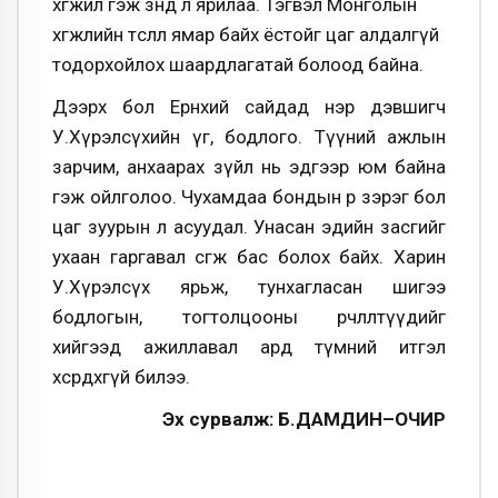
хөгжил гэж зөндөө л ярилаа. Тэгвэл Монголын
хөгжлийн төсөөлөл ямар байх ёстойг цаг алдалгүй
тодорхойлох шаардлагатай болоод байна.
Дээрх бол Ерөнхий сайдад нэр дэвшигч
У.Хүрэлсүхийн үг, бодлого. Түүний ажлын
зарчим, анхаарах зүйл нь эдгээр юм байна
гэж ойлголоо. Чухамдаа бондын өр зэрэг бол
цаг зуурын л асуудал. Унасан эдийн засгийг
ухаан гаргавал өсгөж бас болох байх. Харин
У.Хүрэлсүх ярьж, тунхагласан шигээ
бодлогын, тогтолцооны өөрчлөлтүүдийг
хийгээд ажиллавал ард түмний итгэл
хөсөрдөхгүй билээ.
Эх сурвалж: Б.ДАМДИН–ОЧИР