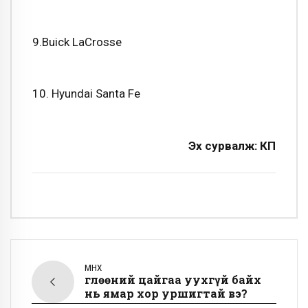
9.Buick LaCrosse
10. Hyundai Santa Fe
Эх сурвалж: КП
ӨМНӨХ
Өглөөний цайгаа уухгүй байх
нь ямар хор уршигтай вэ?