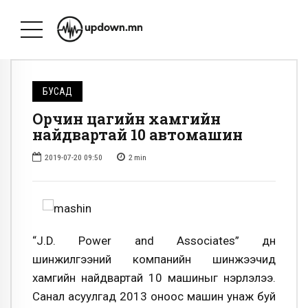
БУСАД
Орчин цагийн хамгийн
найдвартай 10 автомашин
2019-07-20 09:50
2
min
“J.D. Power and Associates” дүн
шинжилгээний компанийн шинжээчид
хамгийн найдвартай 10 машиныг нэрлэлээ.
Санал асуулгад 2013 оноос машин унаж буй