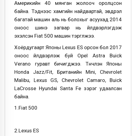
Америкийн 40 мянган жолооч оролцсон
байна. Тэднээс хамгийн найдвартай, эвдрэл
багатай машин аль нь болохыг асуухад 2014
оноос шинэ загвар нь үйлдвэрлэгдэж
эхэлсэн Fiat 500 машин тэргүүлжээ.
Хоёрдугаарт Японы Lexus ES орсон бол 2017
оноос үйлдвэрлэж буй Opel Astra Buick
Verano гуравт бичигджээ. Түүнчлэн Японы
Honda Jazz/Fit, Британийн Mini, Chevrolet
Malibu, Lexus GS, Chevrolet Camaro, Buick
LaCrosse Hyundai Santa Fe зэрэг удаалсан
байна.
1.Fiat 500
2.Lexus ES