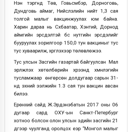
Нэн тэргүүнд Төв, Говьсүмбэр, Дорноговь,
Дундговь аймаг, Нийслэлийн нийт 1,3 сая
толгой малыг вакцинжуулах юм байна.
Харин дараа нь Сүхбаатар, Хэнтий, Дорнод
аймгийн эрсдэлтэй бүс нутгийн эрсдэлийг
бууруулах зорилгоор 150,0 тун вакциныг тус
тус хуваарилж, хүргүүлэхээр төлөвлөжээ.
Тус улсын Засгийн газартай байгуулсан Мал
эрүүлжүүлэх хөтөлбөрийн хүрээнд хүмүүнлэгийн
тусламжаар өнгөрсөн долдугаар сарын 31-
нд эхний ээлжийн 1.3 сая тун вакцин авсан
билээ.
Ерөнхий сайд Ж.Эрдэнэбатын 2017 оны 06
дугаар сард ОХУ-ын Санкт-Петербург
хотноо болсон олон улсын эдийн засгийн 21
дүгээр чуулганд оролцох үеэр “Монгол малыг