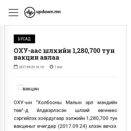
БУСАД
ОХУ-аас шүлхийн 1,280,700 тун
вакцин авлаа
2017-09-25 16:14
1
min
ОХУ-ын “Холбооны Малын эрүүл мэндийн
төв”-д үйлдвэрлэсэн шүлхий өвчнөөс
сэргийлэх хоёрдугаар ээлжийн 1,280,700 тун
вакциныг өчигдөр (2017.09.24) хүлээн авчээ.