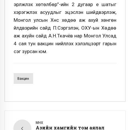
эрүүлжүүлэх хөтөлбөр”-ийн 2 дугаар үе шатыг
хэрэгжүүлэх асуудлыг эцэслэн шийдвэрлэж,
Монгол улсын Хүнс хөдөө аж ахуй хөнгөн
үйлдвэрийн сайд П.Сэргэлэн, ОХУ-ын Хөдөө
аж ахуйн сайд А.Н.Ткачёв нар Монгол Улсад
4 сая тун вакцин нийлүүлэх хэлэлцээрт гарын
үсэг зурсан юм.
Вакцин
ӨМНӨХ
Азийн хамгийн том аялал