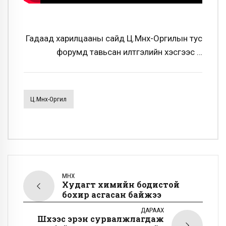
Гадаад харилцааны сайд Ц.Мөнх-Оргилын тус
форумд тавьсан илтгэлийн хэсгээс …
Ц.Мөнх-Оргил
ӨМНӨХ
Худагт химийн бодистой
бохир асгасан байжээ
ДАРААХ
Шүүхээс эрэн сурвалжлагдаж