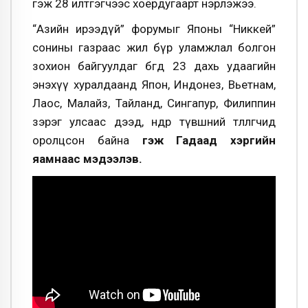
гэж 28 илтгэгчээс хоёрдугаарт нэрлэжээ.
“Азийн ирээдүй” форумыг Японы “Никкей”
сонины газраас жил бүр уламжлал болгон
зохион байгуулдаг бөгөөд 23 дахь удаагийн
энэхүү хуралдаанд Япон, Индонез, Вьетнам,
Лаос, Малайз, Тайланд, Сингапур, Филиппин
зэрэг улсаас дээд, өндөр түвшний төлөөлөгчид
оролцсон байна
гэж Гадаад хэргийн
яамнаас мэдээлэв.