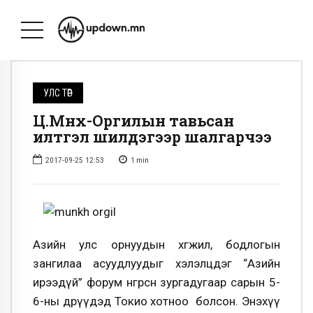
УЛС ТӨР
Ц.Мөнх-Оргилын тавьсан
илтгэл шилдэгээр шалгарчээ
2017-09-25 12:53
1
min
Азийн улс орнуудын хөгжил, бодлогын
зангилаа асуудлуудыг хэлэлцдэг “Азийн
ирээдүй” форум өнгөрсөн зургадугаар сарын 5-
6-ны өдрүүдэд Токио хотноо болсон. Энэхүү