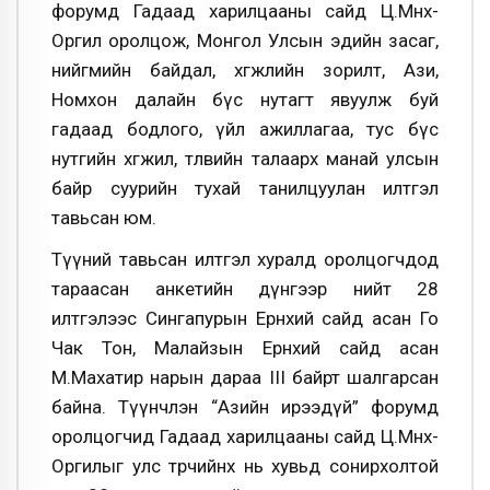
форумд Гадаад харилцааны сайд Ц.Мөнх-
Оргил оролцож, Монгол Улсын эдийн засаг,
нийгмийн байдал, хөгжлийн зорилт, Ази,
Номхон далайн бүс нутагт явуулж буй
гадаад бодлого, үйл ажиллагаа, тус бүс
нутгийн хөгжил, төлөвийн талаарх манай улсын
байр суурийн тухай танилцуулан илтгэл
тавьсан юм.
Түүний тавьсан илтгэл хуралд оролцогчдод
тараасан анкетийн дүнгээр нийт 28
илтгэлээс Сингапурын Ерөнхий сайд асан Го
Чак Тон, Малайзын Ерөнхий сайд асан
М.Махатир нарын дараа III байрт шалгарсан
байна. Түүнчлэн “Азийн ирээдүй” форумд
оролцогчид Гадаад харилцааны сайд Ц.Мөнх-
Оргилыг улс төрчийнх нь хувьд сонирхолтой