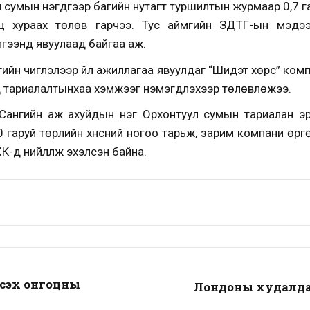
 сумын нэгдүгээр багийн нутагт туршилтын журмаар 0,7 г
ац хураах төлөв гарчээ. Тус аймгийн ЗДТГ-ын мэдэ
гээнд явуулаад байгаа аж.
гийн чиглэлээр үйл ажиллагаа явуулдаг “Шидэт хөрс” ком
 тариалалтынхаа хэмжээг нэмэгдүүлэхээр төлөвлөжээ.
 Сангийн аж ахуйдын нэг Орхонтуул сумын тариалан э
0 гаруй төрлийн хүнсний ногоо тарьж, зарим компани өргө
К-д нийлүүлж эхэлсэн байна.
сэх онгоцны
Лондоны худалдаа