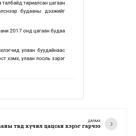
а талбайд тариалсан цагаан
элснээр будааны дээжийг
пани 2017 онд цагаан будаа
рхлэгчид улаан буудайнаас
ст хэмх, улаан лооль зэрэг
ДАРААХ
ны төвд хүчил цацсан хэрэг гарчээ