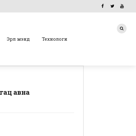
Эрүүл мэнд
Технологи
гац авна