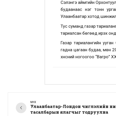
Сэлэнгэ аймгийн Орхонтуул
будаанаас нэг тонн ург
Улаанбаатар хотод шинжил
Тус суманд газар тариалан
тариалсан бөгөөд ирэх онд
Газар тариалангийн ууган
гадна цагаан будаа, мөн 2
хүнсний ногоогоо “Вагро” ХХ
ӨМНӨХ
Улаанбаатар-Лондон чиглэлийн ни
тасалбарын ялагчыг тодруулна