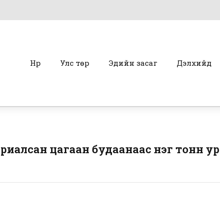
Нүүр
Улс төр
Эдийн засаг
Дэлхийд
риалсан цагаан будаанаас нэг тонн ур