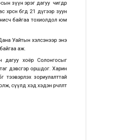
осын зүүн эрэг дагуу өчигдөр
өрсөн бөгөөд 21 дүгээр зуун
 нисч байгаа тохиолдол юм
 Дана Уайтын хэлсэнээр энэ
байгаа аж.
н дагуу хоёр Солонгосыг
таг дэвсгэр оршдог. Харин
өг тээвэрлэх зориулалттай
лж, сүүлд хэд хэдэн өөрчлөлт