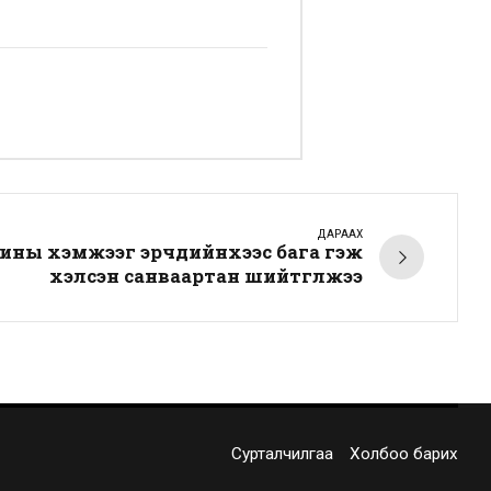
ДАРААХ
ины хэмжээг эрчүүдийнхээс бага гэж
хэлсэн санваартан шийтгүүлжээ
Сурталчилгаа
Холбоо барих