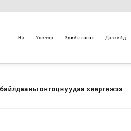
Нүүр
Улс төр
Эдийн засаг
Дэлхийд
 байлдааны онгоцнуудаа хөөргөжээ