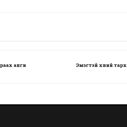
траах анги
Эмэгтэй хүний тарх