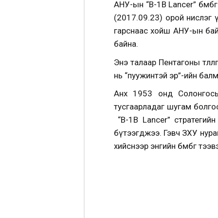
АНУ-ын “B-1B Lancer” бөмбөг
(2017.09.23) орой нислэг ү
гарснаас хойш АНУ-ын бай
байна.
Энэ талаар Пентагоны төлө
нь “пуужинтэй эр”-ийн бал
Анх 1953 онд Солонгосы
тусгаарладаг шугам болго
“B-1B Lancer” стратегийн
бүтээгджээ. Гэвч ЗХУ нуран 
хийснээр энгийн бөмбөг тээ