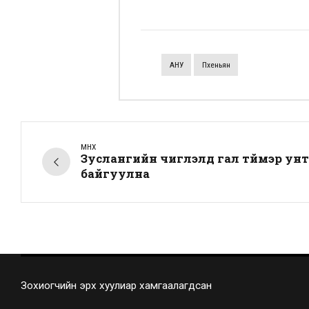
АНУ
Пхеньян
ӨМНӨХ
Зуслангийн чиглэлд гал түймэр ун
байгуулна
Зохиогчийн эрх хуулиар хамгаалагдсан