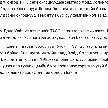
дөгч онгоц, F-15 сөнөөгч онгоцнуудын хамтаар Хойд Солонг
йлджээ. Онгоцнууд Японы Окинава дахь цэргийн баазаас хө
лдааны онгоцнууд зэвсэггүй бүс рүү хамгийн хол зайд
өлөгч Дана Уайт мэдээлснийг ТАСС аггентлаг уламжилжээ.
мад үйлдлийг хэр ноцтойгоор хүлээн авч байгааг харуулж 
н дайны дараа зэвсэггүй бүсийг 38 дугаар өргөргий
сон байна. Энэ шугамын хойд талд Хойд Солонгосын ну
 бөмбөгдөгч онгоц нь 1980-аад оны дундуур цөмийн бөмб
унаснаар түүний цөмийн бөмбөг тээвэрлэх хэрэгцээ үгүй бо
вэрлэх давхар зориулалттай болсон байна.