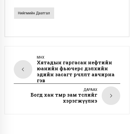
Нийгмийн Даатгал
ӨМНӨХ
Хятадын гаргасан нефтийн
юанийн фьючерс дэлхийн
эдийн засагт өөрчлөлт авчирна
гэв
ДАРААХ
Богд хан төмөр зам төслийг
хэрэгжүүлнэ