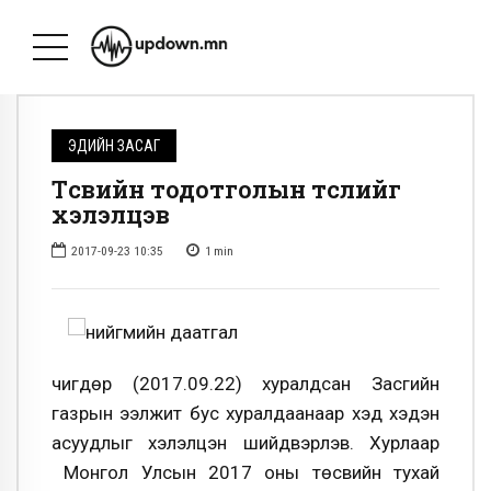
ЭДИЙН ЗАСАГ
Төсвийн тодотголын төслийг
хэлэлцэв
2017-09-23 10:35
1
min
Өчигдөр (2017.09.22) хуралдсан Засгийн
газрын ээлжит бус хуралдаанаар хэд хэдэн
асуудлыг хэлэлцэн шийдвэрлэв. Хурлаар
Монгол Улсын 2017 оны төсвийн тухай