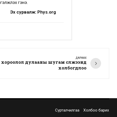
ргэлжлэх гэнэ.
Эх сурвалж: Phys.org
ДАРААХ
 хороолол дулааны шугам сүлжээнд
холбогдлоо
Сурталчилгаа
Холбоо барих