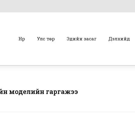
Нүүр
Улс төр
Эдийн засаг
Дэлхийд
йн моделийн гаргажээ