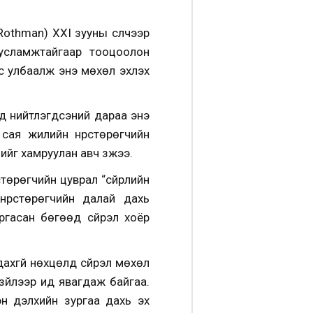
othman) XXI зууны сүүлчээр
усламжтайгаар тооцоолон
ас улбаалж энэ мөхөл эхлэх
үлд нийтлэгдсэний дараа энэ
сая жилийн нүүрстөрөгчийн
ийг хамруулан авч үзжээ.
төрөгчийн цуврал “сүйрлийн
нүүрстөрөгчийн далай дахь
гасан бөгөөд сүйрэл хоёр
ахгүй нөхцөлд сүйрэл мөхөл
 зүйлээр ид явагдаж байгаа.
эн дэлхийн зургаа дахь эх