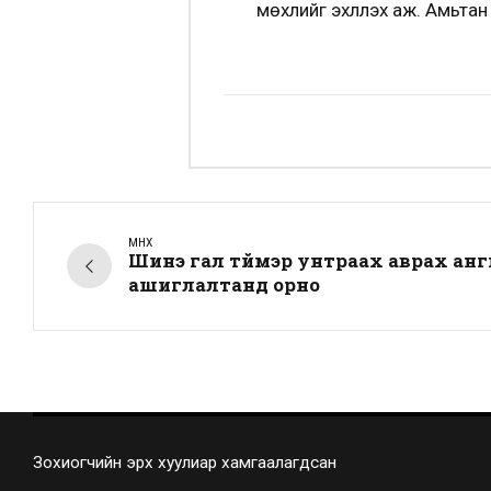
мөхлийг эхлүүлэх аж. Амьта
ӨМНӨХ
Шинэ гал түймэр унтраах аврах анг
ашиглалтанд орно
Зохиогчийн эрх хуулиар хамгаалагдсан