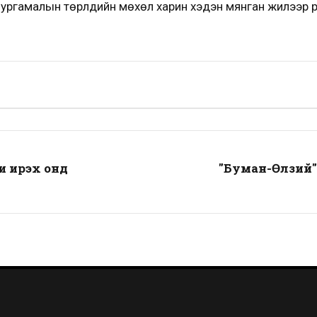
н ургамалын төрлүүдийн мөхөл харин хэдэн мянган жилээр ү
и ирэх онд
"Буман-Өлзий"