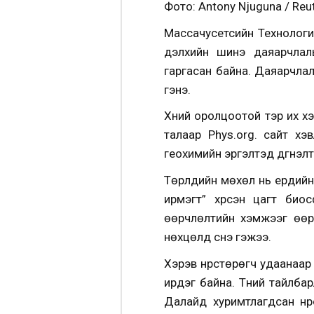
Фото: Antony Njuguna / Reu
Массачусетсийн Технологий
дэлхийн шинэ даяарчлал
гаргасан байна. Даяарчлал
гэнэ.
Хүний оролцоотой тэр их хэ
талаар Phys.org. сайт хэ
геохимийн эргэлтэд дүгнэлт
Төрлүүдийн мөхөл нь ердий
ирмэгт” хүрсэн цагт биос
өөрчлөлтийн хэмжээг өөр
нөхцөлд үүснэ гэжээ.
Хэрэв нүүрстөрөгч удаанаа
ирдэг байна. Түүний тайлба
Далайд хуримтлагдсан нүү