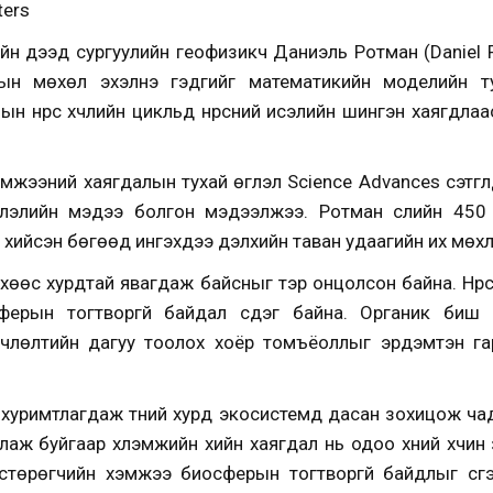
ters
н дээд сургуулийн геофизикч Даниэль Ротман (Daniel R
ын мөхөл эхэлнэ гэдгийг математикийн моделийн т
ын нүүрс хүчлийн цикльд нүүрсний исэлийн шингэн хаягдла
мжээний хаягдалын тухай өгүүлэл Science Advances сэтгү
влэлийн мэдээ болгон мэдээлжээ. Ротман сүүлийн 450 
 хийсэн бөгөөд ингэхдээ дэлхийн таван удаагийн их мөхл
нхөөс хурдтай явагдаж байсныг тэр онцолсон байна. Нүүрс
ферын тогтворгүй байдал үүсдэг байна. Органик биш 
члөлтийн дагуу тоолох хоёр томъёоллыг эрдэмтэн гар
р хуримтлагдаж түүний хурд экосистемд дасан зохицож чад
рлаж буйгаар хүлэмжийн хийн хаягдал нь одоо хүний хүчин
рстөрөгчийн хэмжээ биосферын тогтворгүй байдлыг үүсг