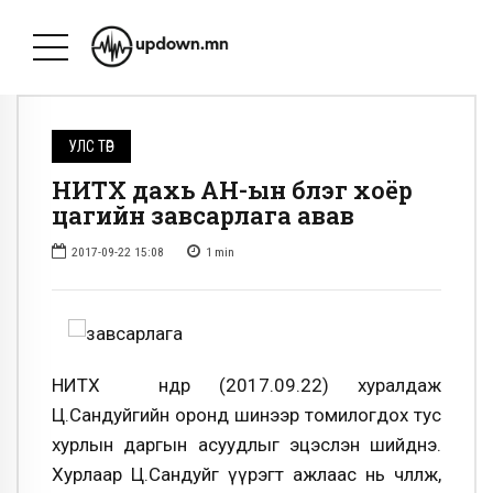
УЛС ТӨР
НИТХ дахь АН-ын бүлэг хоёр
цагийн завсарлага авав
2017-09-22 15:08
1
min
НИТХ өнөөдөр (2017.09.22) хуралдаж
Ц.Сандуйгийн оронд шинээр томилогдох тус
хурлын даргын асуудлыг эцэслэн шийднэ.
Хурлаар Ц.Сандуйг үүрэгт ажлаас нь чөлөөлж,