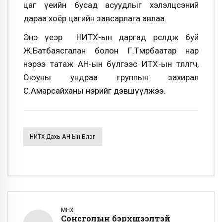
цаг үеийн бусад асуудлыг хэлэлцсэний
дараа хоёр цагийн завсарлага авлаа.
Энэ үеэр НИТХ-ын даргад өрсөлдөж буй
Ж.Батбаясгалан болон Г.Төмөрбаатар нар
нэрээ татаж АН-ын бүлгээс ИТХ-ын төлөөлөгч,
Оюуны ундраа группын захирал
С.Амарсайханы нэрийг дэвшүүлжээ.
НИТХ Дахь АН-Ын Бүлэг
ӨМНӨХ
Сонсголын бэрхшээлтэй