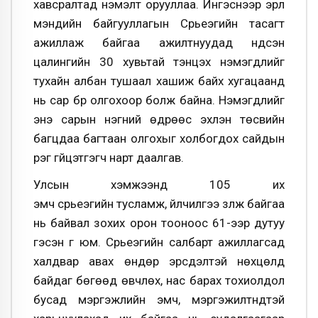
хавсралтад нэмэлт орууллаа. Ингэснээр эрүүл
мэндийн байгууллагын Сүрьеэгийн тасагт
ажиллаж байгаа ажилтнуудад үндсэн
цалингийн 30 хувьтай тэнцэх нэмэгдлийг
тухайн албан тушаал хашиж байх хугацаанд
нь сар бүр олгохоор болж байна. Нэмэгдлийг
энэ сарын нэгний өдрөөс эхлэн төсвийн
багцдаа багтаан олгохыг холбогдох сайдын
үүрэг гүйцэтгэгч нарт даалгав.
Улсын хэмжээнд 105 их
эмч сүрьеэгийн тусламж, үйлчилгээ үзүүлж байгаа
нь байвал зохих орон тооноос 61-ээр дутуу
гэсэн үг юм. Сүрьеэгийн салбарт ажиллагсад
халдвар авах өндөр эрсдэлтэй нөхцөлд
байдаг бөгөөд өвчлөх, нас барах тохиолдол
бусад мэргэжлийн эмч, мэргэжилтнүүдтэй