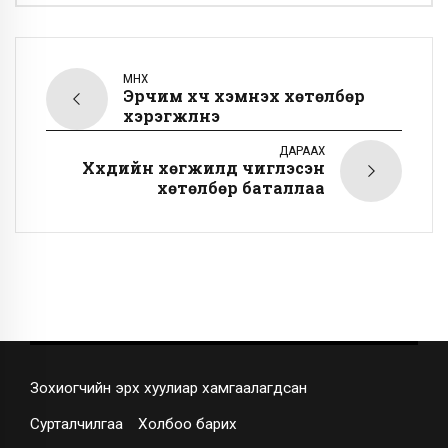
ӨМНӨХ
Эрчим хүч хэмнэх хөтөлбөр
хэрэгжүүлнэ
ДАРААХ
Хүүхдийн хөгжилд чиглэсэн
хөтөлбөр баталлаа
Зохиогчийн эрх хуулиар хамгаалагдсан
Сурталчилгаа
Холбоо барих