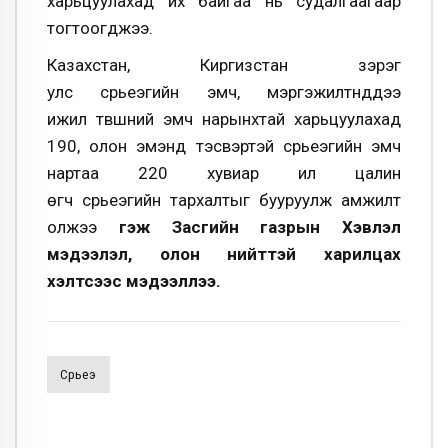
харьцуулахад их байгаа нь судалгаагаар
тогтоогджээ.
Казахстан, Киргизстан зэрэг
улс сүрьеэгийн эмч, мэргэжилтнүүддээ
ижил түвшний эмч нарынхтай харьцуулахад
190, олон эмэнд тэсвэртэй сүрьеэгийн эмч
нартаа 220 хувиар илүү цалин
өгч сүрьеэгийн тархалтыг бууруулж амжилт
олжээ
гэж Засгийн газрын Хэвлэл
мэдээлэл, олон нийттэй харилцах
хэлтсээс мэдээллээ.
Сүрьеэ