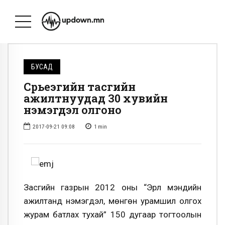
БУСАД
Сүрьеэгийн тасгийн
ажилтнуудад 30 хувийн
нэмэгдэл олгоно
2017-09-21 09:08
1
min
Засгийн газрын 2012 оны “Эрүүл мэндийн
ажилтанд нэмэгдэл, мөнгөн урамшил олгох
журам батлах тухай” 150 дугаар тогтоолын