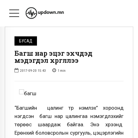
БУСАД
Багш нар эцэг эхчүүдэд
мэдэгдэл хүргүүллээ
2017-09-20 15:43
1
min
“Багшийн цалинг түр нэмүүлэх” хороонд
нэгдсэн багш нар цалингаа нэмэгдүүлэхийг
төрөөс шаардаж байгаа. Энэ хүрээнд
Ерөнхий боловсролын сургууль, цэцэрлэгийн