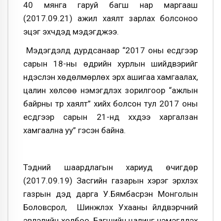
40 мянга гаруй багш нар маргааш
(2017.09.21) ажил хаялт зарлах болсоноо
эцэг эхчүүдэд мэдэгджээ.
Мэдэгдэлд дурдсанаар “2017 оны есдүгээр
сарын 18-ны өдрийн хурлын шийдвэрийг
үндэслэн хөдөлмөрлөх эрх ашигаа хамгаалах,
цалин хөлсөө нэмэгдүүлэх зорилгоор “ажлын
байрны түр хаялт” хийх болсон тул 2017 оны
есдүгээр сарын 21-нд хүүхдээ харгалзан
хамгаална уу” гэсэн байна.
Тэдний шаардлагын хариуд өчигдөр
(2017.09.19) Засгийн газарын хэрэг эрхлэх
газрын дэд дарга У.Бямбасүрэн Монголын
Боловсрол, Шинжлэх Ухааны үйлдвэрчний
эвлэлийн холбоо, Багшийн цалинг нэмэгдүүлэх