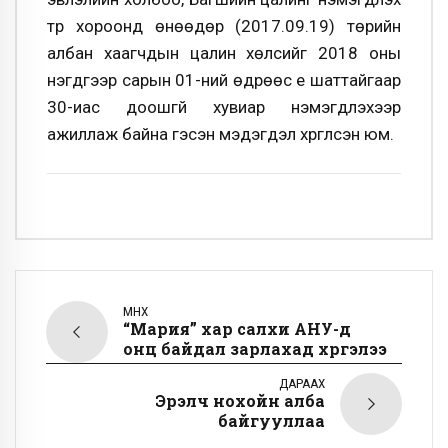
түр хороонд өнөөдөр (2017.09.19) төрийн
албан хаагчдын цалин хөлсийг 2018 оны
нэгдүгээр сарын 01-ний өдрөөс үе шаттайгаар
30-иас доошгүй хувиар нэмэгдүүлэхээр
ажиллаж байна гэсэн мэдэгдэл хүргүүлсэн юм.
ӨМНӨХ
“Мария” хар салхи АНУ-д
онц байдал зарлахад хүргэлээ
ДАРААХ
Эрэлч нохойн алба
байгууллаа